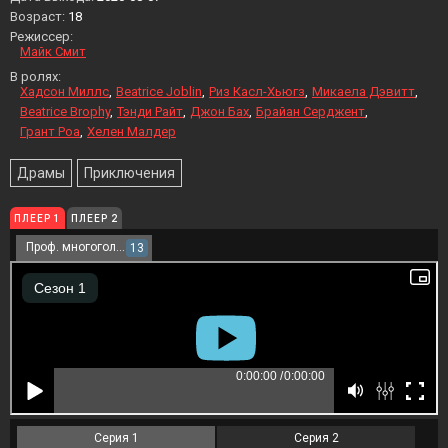
Возраст:
18
Режиссер:
Майк Смит
В ролях:
Хадсон Миллс
Beatrice Joblin
Риз Касл-Хьюгз
Микаела Дэвитт
Beatrice Brophy
Тэнди Райт
Джон Бах
Брайан Серджент
Грант Роа
Хелен Малдер
Драмы
Приключения
ПЛЕЕР 1
ПЛЕЕР 2
Проф. многоголосый
13
Серия 1
Серия 2