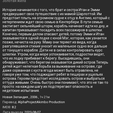
Золотая жила
История начинается с того, что брат и сестра Итан и Эмми
предвкушают свое путешествие с их мамой Шарлоттой. Им
предстоит плыть на огромном судне к отцу в Англию, который с
нетерпением ждет свою семью в Кентербери. В пути семью
застигает сильнейший шторм, корабль начинает идти ко дну, и
капитан приказывает посадить всех пассажиров в шлюпки.
Конечно, первым делом спасают детей, потому Эмми и Итан
оказываются в одной лодке с юной Мэг, которая, как узнается
позже, нечиста на руку. Маму они теряют из вида, когда
разгулявшаяся стихия уносит их маленькое судно все дальше
от тонущего корабля. Дети не в силах контролировать курс
шлюпки. Утром, когда море успокаивается, подростки видят,
что их лодку прибивает к берегу. Высадившись, они
обнаруживают, что берегом оказывается дикий остров.Теперь
детей ждет нелегкая борьба за выживание на острове, где
даже сорванная с куста ягода может быть отравлена, не
говоря уже том, что поджидает ребят в пещерах и ущельях
острова. Героям предстоит исследовать остров и выбраться
оттуда живыми. Очень быстро они понимают, что это не так-то
просто: на каждом шагу их подстерегают опасность и
недетские испытания.
Новая Зеландия , 2006 ,
1ч 21м
Перевод:
AlphaProjectAkimbo Production
IMDB:
8.2
Дата выхода:
2020-08-07