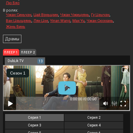
Лю Бяо
В ролях:
Чжан Синьчэн
Цай Вэньцзин
Чжан Чжицзянь
Гу Цзычэн
Ван Цзыцзянь
Лян Цзе
Yinan Wang
Max Yu
Чжан Сюэхань
Жэнь Бинь
Драмы
ПЛЕЕР 1
ПЛЕЕР 2
DubLik TV
13
Серия 1
Серия 2
Серия 3
Серия 4