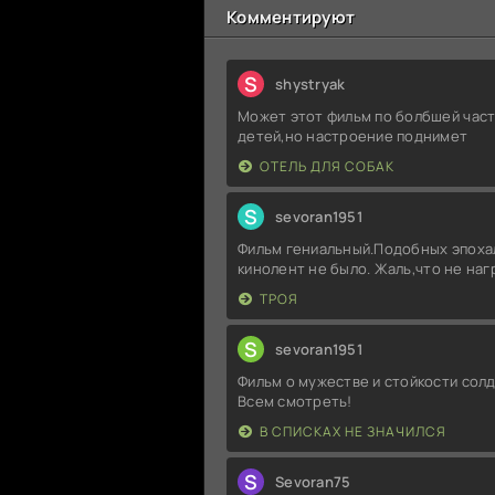
Комментируют
S
shystryak
Может этот фильм по болбшей част
детей,но настроение поднимет
ОТЕЛЬ ДЛЯ СОБАК
S
sevoran1951
Фильм гениальный.Подобных эпоха
кинолент не было. Жаль,что не на
ТРОЯ
S
sevoran1951
Фильм о мужестве и стойкости солд
Всем смотреть!
В СПИСКАХ НЕ ЗНАЧИЛСЯ
S
Sevoran75