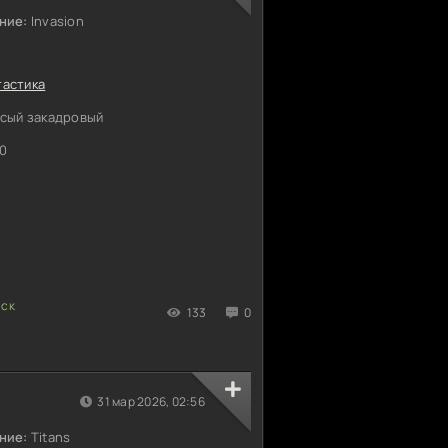
ние:
Invasion
тастика
сый закадровый
0
133
0
31 мар 2026, 02:56
ние:
Titans