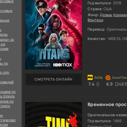
ассовые
Год выпуска:
2018
Страна:
США
ассовые
Жанр:
Драмы
Кримин
Фэнтези
льные
Перевод:
Оригиналь
е
иалы
Качество:
WEB DL 10
кара» за
 на
языке
ь
ы по
s.com
СМОТРЕТЬ ОНЛАЙН
 комедий
7.4
()
6.9
(2483
ильмов по
а Empire
велов по
Временное прос
Empire
Оригинальное назва
их
стических
Год выпуска:
1966
ерсии
Страна:
США