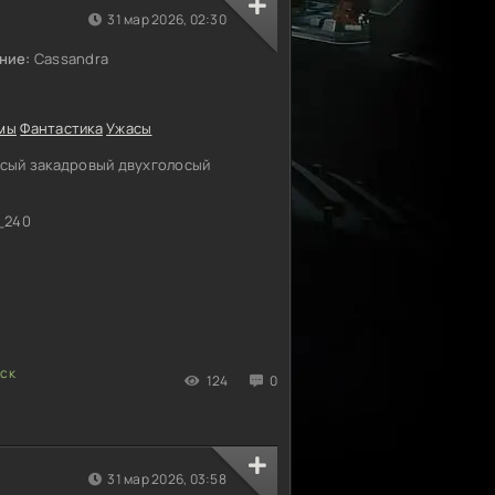
31 мар 2026, 02:30
ние:
Cassandra
мы
Фантастика
Ужасы
сый закадровый двухголосый
_240
124
0
)
31 мар 2026, 03:58