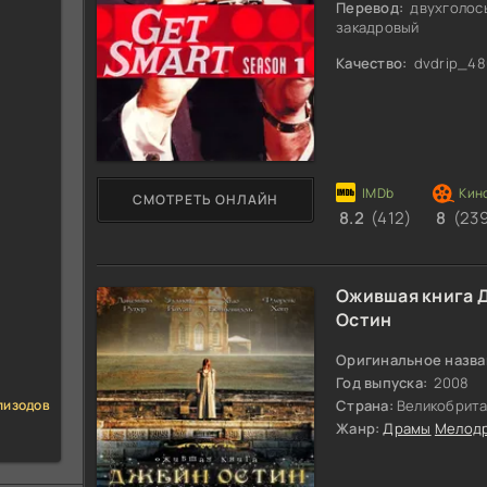
Перевод:
двухголос
закадровый
Качество:
dvdrip_48
СМОТРЕТЬ ОНЛАЙН
8.2
(412)
8
(239
Ожившая книга 
Остин
Оригинальное назва
Год выпуска:
2008
пизодов
Страна:
Великобрит
Жанр:
Драмы
Мелод