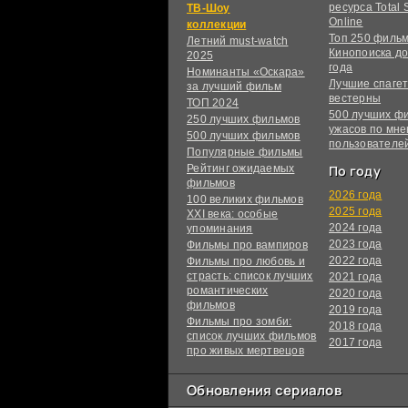
ресурса Total S
ТВ-Шоу
Online
коллекции
Топ 250 филь
Летний must-watch
Кинопоиска до
2025
года
Номинанты «Оскара»
Лучшие спагет
за лучший фильм
вестерны
ТОП 2024
500 лучших ф
250 лучших фильмов
ужасов по мн
500 лучших фильмов
пользователе
Популярные фильмы
Рейтинг ожидаемых
По году
фильмов
2026 года
100 великих фильмов
2025 года
XXI века: особые
2024 года
упоминания
2023 года
Фильмы про вампиров
2022 года
Фильмы про любовь и
страсть: список лучших
2021 года
романтических
2020 года
фильмов
2019 года
Фильмы про зомби:
2018 года
список лучших фильмов
2017 года
про живых мертвецов
Обновления сериалов