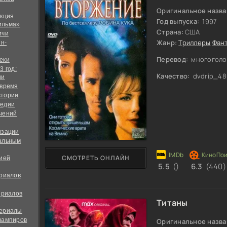
Оригинальное назва
екция
Год выпуска:
1997
ильма»
Страна:
США
ичи
Жанр:
Триллеры
Фан
йн-
Перевод:
многоголо
еки
3 год:
Качество:
dvdrip_48
ии
 время
стории
медии
чений
изации
альным
СМОТРЕТЬ ОНЛАЙН
дией
5.5
()
6.3
(440)
ериалов
ериалов
Титаны
сериалы
вампиров
Оригинальное назва