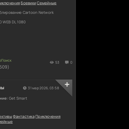
иключения
Боевики
Семейные
блирование Cartoon Network
0 WEB DL 1080
53
0
509)
ны
31 мар 2026, 03:58
ние:
Get Smart
ективы
Фантастика
Приключения
мейные