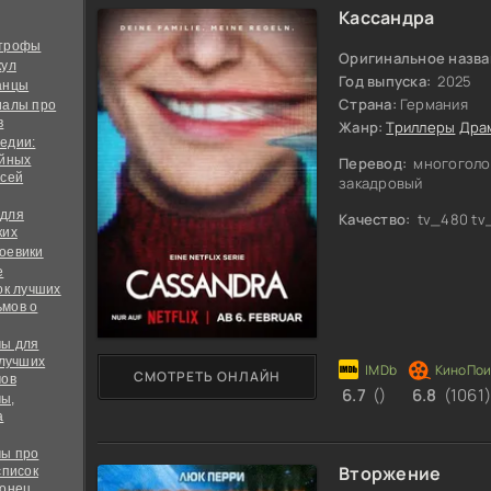
Кассандра
строфы
Оригинальное назва
кул
Год выпуска:
2025
анцы
Страна:
Германия
иалы про
в
Жанр:
Триллеры
Дра
едии:
ийных
Перевод:
многоголо
всей
закадровый
 для
Качество:
tv_480 tv
ких
оевики
е
ок лучших
мов о
ы для
 лучших
СМОТРЕТЬ ОНЛАЙН
мов
6.7
()
6.8
(1061
ы,
а
ы про
Вторжение
список
конец