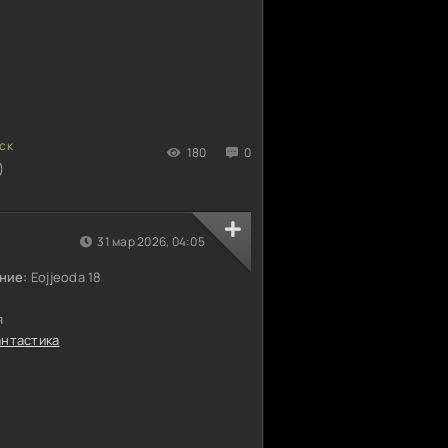
180
0
)
31 мар 2026, 04:05
ние:
Eojjeoda 18
я
нтастика