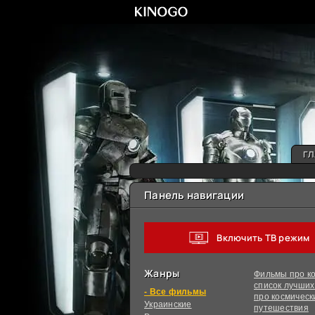
ГЛ
Панель навигации
Включить ТВ режим
Жанры
Фильмы про ко
список лучши
фильмы
про космическ
Украинcкие
путешествия