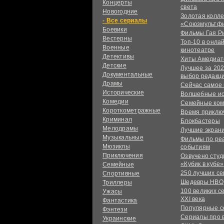
Концерты
света
Новогодние
Золотая колл
сериалы
«Союзмультф
Боевики
Фильмы Гая Р
Вестерны
Топ-10 в онла
Военные
кинотеатре
Детективы
Хиты Амедиат
Детские
Лучшее за 202
Документальные
выбор редакц
Драмы
Сейчас самое
Исторические
Волшебные и
Комедии
Семейные ко
Короткометражные
Время приклю
Криминал
Блокбастеры
Мелодрамы
Лучшие экран
Музыкальные
Фильмы по ре
Мюзиклы
событиям
Приключения
Озвучено сту
«Кубик в кубе»
Семейные
250 лучших с
Спортивные
Шедевры HBO
Триллеры
100 великих с
Ужасы
XXI века
Фантастика
Популярные 
Фэнтези
Сериалы про 
Украинcкие