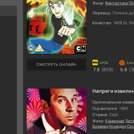
Жанр:
Фантастика
Пр
Перевод:
Полное ду
Качество:
WEB DL 36
СМОТРЕТЬ ОНЛАЙН
7.8
(859)
6.8
(3
Напряги извили
Оригинальное назва
Год выпуска:
1965
Страна:
США
Жанр:
Криминал
Дет
Боевики
Комедии
Се