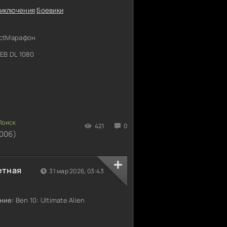
иключения
Боевики
ectМарафон
EB DL 1080
421
0
006)
етная
31 мар 2026, 03:43
ние:
Ben 10: Ultimate Alien