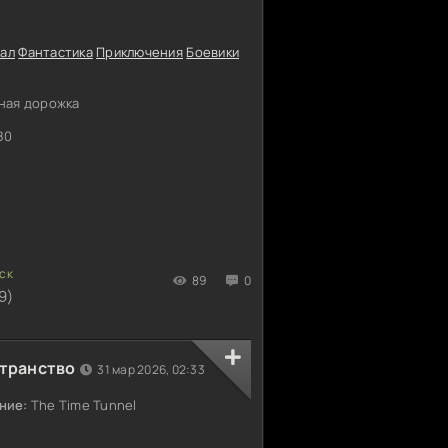
ал
Фантастика
Приключения
Боевики
ная дорожка
80
89
0
9)
транство
31 мар 2026, 02:33
ние:
The Time Tunnel