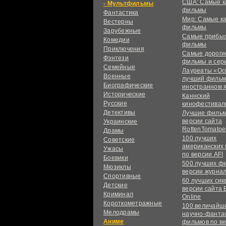
США: Самые к
Мультфильмы
фильмы
Фантастика
Мир: Самые к
Вестерны
фильмы
Зарубежные
Самые прибы
Комедии
фильмы
Приключения
Самые дороги
Фэнтези
фильмы и сер
Семейные
Лауреаты «Ос
Военные
лучший фильм
Биографические
иностранном 
Исторические
Каннский
Русские
кинофестивал
Детективы
Лучшие фильм
версии сайта
Украинские
RottenTomatoe
Драмы
100 лучших
Советские
американских
Ужасы
по версии AFI
Боевики
500 лучших ф
Мюзиклы
версии журнал
Спортивные
60 лучших сик
Детские
версии сайта 
Криминал
Online
Короткометражные
100 величайш
Мелодрамы
научно-фанта
Аниме
фильмов по в