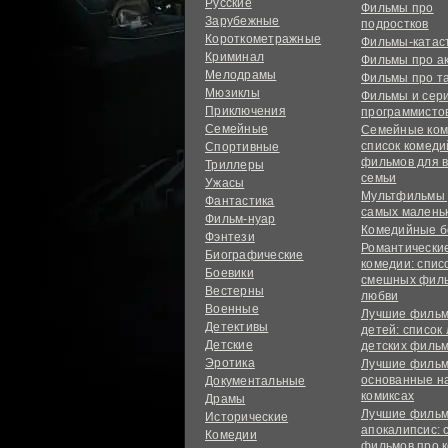
Русские
Фильмы про
Зарубежные
подростков
Короткометражные
Фильмы-ката
Криминал
Фильмы про а
Мелодрамы
Фильмы про т
Мюзиклы
Фильмы и сер
Приключения
программисто
Семейные
Семейные ком
список комед
Спортивные
фильмов для 
Триллеры
семьи
Ужасы
Мультфильмы
Фантастика
самых малень
Фильм-нуар
Комедийные б
Фэнтези
Романтически
Биографические
комедии: спис
Боевики
смешных филь
Вестерны
любви
Военные
Лучшие фильм
Детективы
детей: список
Детские
детских филь
Эротика
Лучшие фильм
основанные н
Документальные
комиксах
Драмы
Лучшие фильм
Исторические
апокалипсис: 
Комедии
фильмов про 