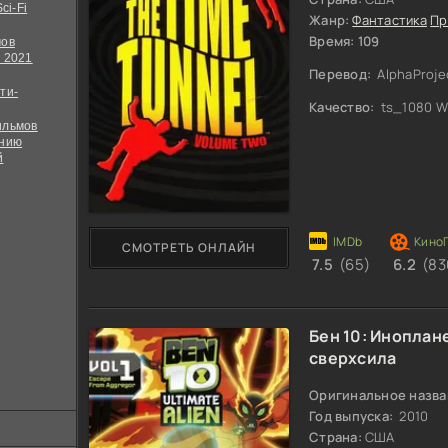
ci-Fi
Жанр:
Фантастика
Пр
Время: 109
мов
 2021
Перевод:
AlphaProj
ти-
Качество:
ts_1080 W
ильмов
ению
й
СМОТРЕТЬ ОНЛАЙН
7.5
(65)
6.2
(83
Бен 10: Иноплан
сверхсила
Оригинальное назва
Год выпуска:
2010
Страна:
США