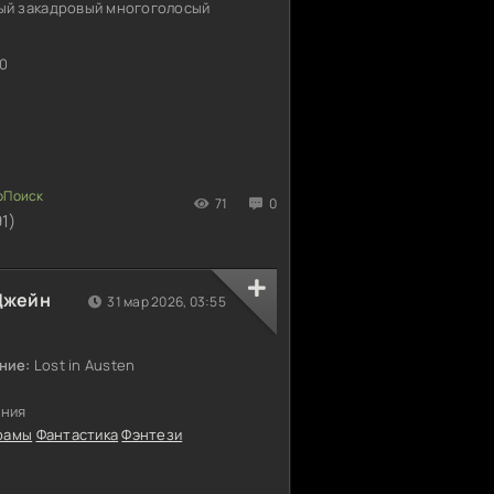
ый закадровый многоголосый
0
71
0
1)
Джейн
31 мар 2026, 03:55
ние:
Lost in Austen
ания
рамы
Фантастика
Фэнтези