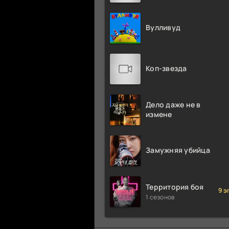
Вулливуд
Коп-звезда
Дело даже не в
измене
Замужняя убийца
Территория боя
9 э
1 сезонов