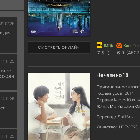
31.07.26
и для
СМОТРЕТЬ ОНЛАЙН
7.3
()
6.9
(4527
14.11.25
льных
Нечаянно 18
граждён
Оригинальное назва
Год выпуска:
2017
14.11.25
Страна:
Корея Южна
Жанр:
Мелодрамы
Фа
ат.
Перевод:
SoftBox
Качество:
HDTV 720
11.11.25