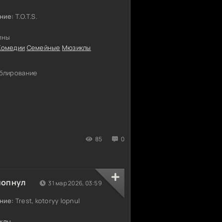
ние:
T.O.T.S.
ины
Комедии
Семейные
Мюзиклы
блирование
85
0
лопнул
31 мар 2026, 03:59
ние:
Trest, kotoryy lopnul
клы