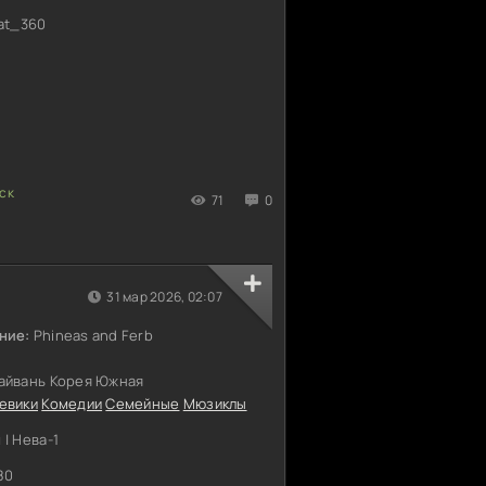
at_360
71
0
31 мар 2026, 02:07
ние:
Phineas and Ferb
айвань Корея Южная
евики
Комедии
Семейные
Мюзиклы
| Нева-1
80