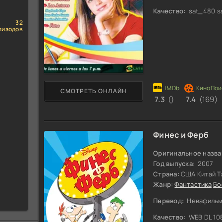
Качество:
sat_480 s
32
пизодов
СМОТРЕТЬ ОНЛАЙН
7.3
()
7.4
(169)
Финес и Ферб
Оригинальное назва
Год выпуска:
2007
Страна:
США Китай Т
Жанр:
Фантастика
Бо
Перевод:
Невафильм 
Качество:
WEB DL 10