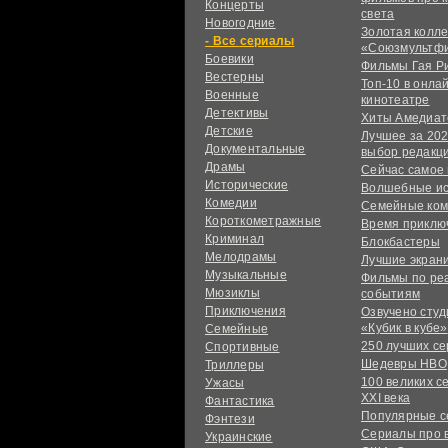
Концерты
света
Новогодние
Золотая колл
сериалы
«Союзмультф
Боевики
Фильмы Гая Р
Вестерны
Топ-10 в онла
Военные
кинотеатре
Детективы
Хиты Амедиат
Детские
Лучшее за 202
Документальные
выбор редакц
Драмы
Сейчас самое
Исторические
Волшебные и
Комедии
Семейные ко
Короткометражные
Время приклю
Криминал
Блокбастеры
Мелодрамы
Лучшие экран
Музыкальные
Фильмы по ре
Мюзиклы
событиям
Приключения
Озвучено сту
«Кубик в кубе»
Семейные
250 лучших с
Спортивные
Шедевры HBO
Триллеры
100 великих с
Ужасы
XXI века
Фантастика
Популярные 
Фэнтези
Сериалы про 
Украинcкие