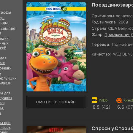
Поезд динозавр
строфы
Оригинальное назва
кул
Год выпуска:
2009
анцы
Страна:
США Великоб
иалы про
в
Жанр:
Приключения
едии:
ийных
Перевод:
Полное ду
всей
Качество:
WEB DL 48
 для
ких
оевики
е
ок лучших
мов о
ы для
 лучших
СМОТРЕТЬ ОНЛАЙН
мов
6.5
(42)
6.6
(67
ы,
а
ы про
Спроси у Стори
список
конец