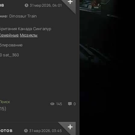
ов
31 мар 2026, 04:01
ние:
Dinosaur Train
ритания Канада Сингапур
Семейные
Мюзиклы
блирование
0 sat_360
145
0
15)
ботов
31 мар 2026, 03:45