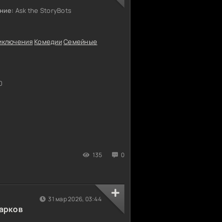
ние:
Ask the StoryBots
иключения
Комедии
Семейные
0
135
0
31 мар 2026, 03:44
арков