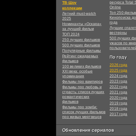
ресурса Total S
ТВ-Шоу
Online
коллекции
Топ 250 филь
Летний must-watch
Кинопоиска до
2025
года
Номинанты «Оскара»
Лучшие спагет
за лучший фильм
вестерны
ТОП 2024
500 лучших ф
250 лучших фильмов
ужасов по мн
500 лучших фильмов
пользователе
Популярные фильмы
Рейтинг ожидаемых
По году
фильмов
2026 года
100 великих фильмов
2025 года
XXI века: особые
2024 года
упоминания
2023 года
Фильмы про вампиров
2022 года
Фильмы про любовь и
страсть: список лучших
2021 года
романтических
2020 года
фильмов
2019 года
Фильмы про зомби:
2018 года
список лучших фильмов
2017 года
про живых мертвецов
Обновления сериалов