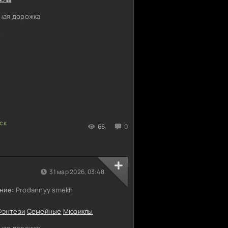
ная дорожка
0
66
0
)
х
31 мар 2026, 03:48
ние:
Prodannyy smekh
Фэнтези
Семейные
Мюзиклы
ная дорожка