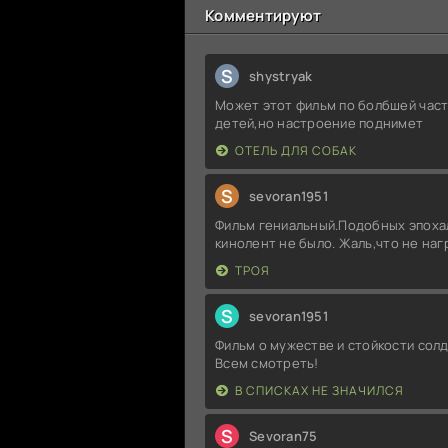
Комментируют
S
shystryak
Может этот фильм по болбшей част
детей,но настроение поднимет
ОТЕЛЬ ДЛЯ СОБАК
S
sevoran1951
Фильм гениальный.Подобных эпоха
кинолент не было. Жаль,что не на
ТРОЯ
S
sevoran1951
Фильм о мужестве и стойкости солд
Всем смотреть!
В СПИСКАХ НЕ ЗНАЧИЛСЯ
S
Sevoran75