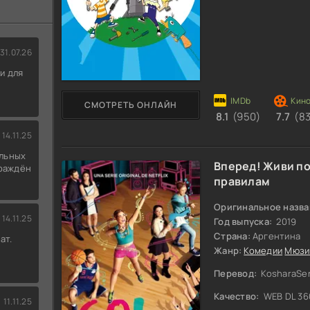
31.07.26
и для
СМОТРЕТЬ ОНЛАЙН
8.1
(950)
7.7
(8
14.11.25
льных
Вперед! Живи по
граждён
правилам
Оригинальное назва
14.11.25
Год выпуска:
2019
Страна:
Аргентина
ат.
Жанр:
Комедии
Мюзи
Перевод:
KosharaSer
Качество:
WEB DL 36
11.11.25