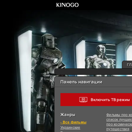
ГЛ
Панель навигации
Включить ТВ режим
Жанры
Фильмы про ко
список лучши
фильмы
про космическ
Украинcкие
путешествия