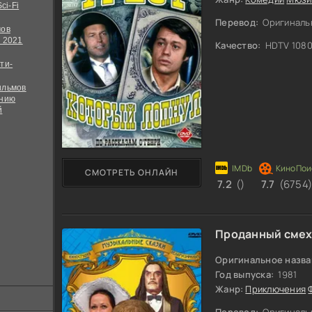
ci-Fi
Перевод:
Оригиналь
мов
 2021
Качество:
HDTV 108
ти-
ильмов
ению
й
СМОТРЕТЬ ОНЛАЙН
7.2
()
7.7
(6754
Проданный сме
Оригинальное назва
Год выпуска:
1981
Жанр:
Приключения
Перевод:
Оригиналь