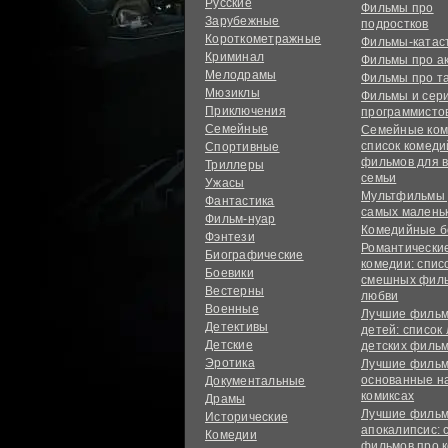
Русские
Фильмы про
Зарубежные
подростков
Короткометражные
Фильмы-ката
Криминал
Фильмы про а
Мелодрамы
Фильмы про т
Мюзиклы
Фильмы и сер
Приключения
программисто
Семейные
Семейные ком
список комед
Спортивные
фильмов для 
Триллеры
семьи
Ужасы
Мультфильмы
Фантастика
самых малень
Фильм-нуар
Комедийные б
Фэнтези
Романтически
Биографические
комедии: спис
Боевики
смешных филь
Вестерны
любви
Военные
Лучшие фильм
Детективы
детей: список
Детские
детских филь
Эротика
Лучшие фильм
основанные н
Документальные
комиксах
Драмы
Лучшие фильм
Исторические
апокалипсис: 
Комедии
фильмов про 