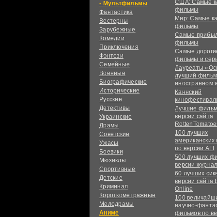
США: Самые к
Мультфильмы
фильмы
Фантастика
Мир: Самые к
Вестерны
фильмы
Зарубежные
Самые прибы
Комедии
фильмы
Приключения
Самые дороги
Фэнтези
фильмы и сер
Семейные
Лауреаты «Ос
Военные
лучший фильм
Биографические
иностранном 
Исторические
Каннский
Русские
кинофестивал
Детективы
Лучшие фильм
версии сайта
Украинские
RottenTomatoe
Драмы
100 лучших
Советские
американских
Ужасы
по версии AFI
Боевики
500 лучших ф
Мюзиклы
версии журнал
Спортивные
60 лучших сик
Детские
версии сайта 
Криминал
Online
Короткометражные
100 величайш
Мелодрамы
научно-фанта
Аниме
фильмов по в