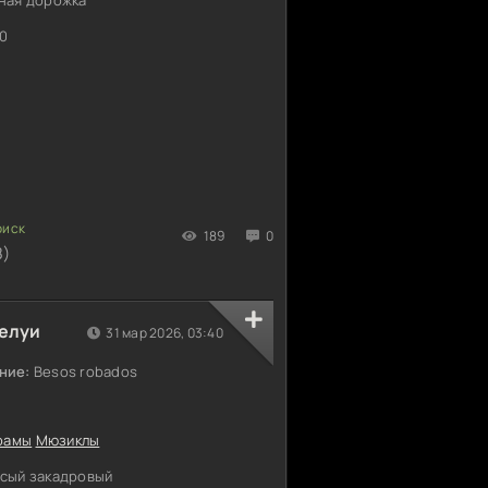
0
189
0
8)
елуи
31 мар 2026, 03:40
ние:
Besos robados
рамы
Мюзиклы
сый закадровый