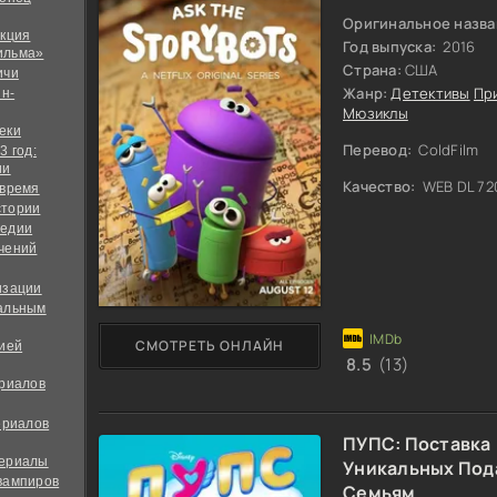
Оригинальное назва
екция
Год выпуска:
2016
ильма»
Страна:
США
ичи
Жанр:
Детективы
Пр
йн-
Мюзиклы
еки
Перевод:
ColdFilm
3 год:
ии
Качество:
WEB DL 72
 время
стории
медии
чений
изации
альным
СМОТРЕТЬ ОНЛАЙН
дией
8.5
(13)
ериалов
ериалов
ПУПС: Поставка
сериалы
Уникальных Под
вампиров
Семьям