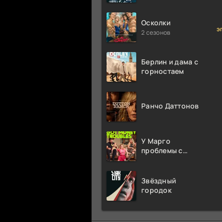
миллион раз
Осколки
э
2 сезонов
Берлин и дама с
горностаем
Ранчо Даттонов
У Марго
проблемы с
деньгами
Звёздный
городок