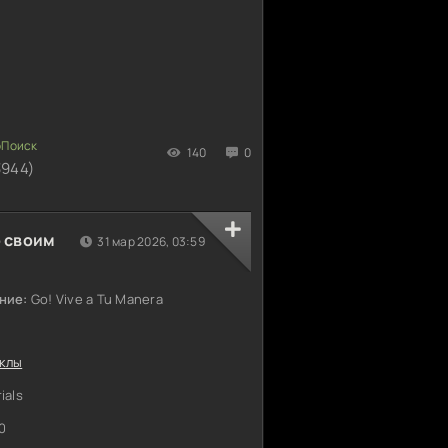
140
0
3944)
 своим
31 мар 2026, 03:59
ние:
Go! Vive a Tu Manera
клы
ials
0