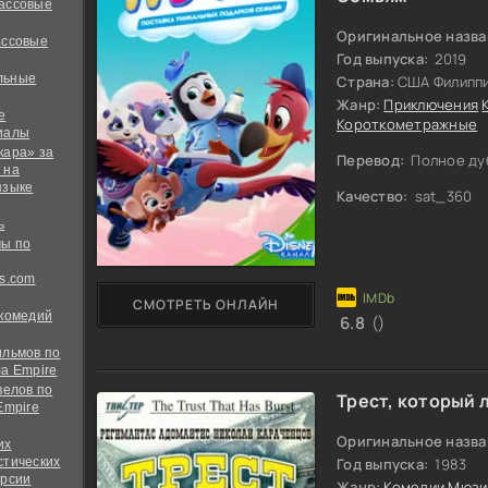
ассовые
Оригинальное назва
ассовые
Год выпуска:
2019
льные
Страна:
США Филипп
Жанр:
Приключения
е
Короткометражные
иалы
кара» за
Перевод:
Полное ду
 на
языке
Качество:
sat_360
ь
ы по
s.com
СМОТРЕТЬ ОНЛАЙН
 комедий
6.8
()
ильмов по
а Empire
велов по
Трест, который 
Empire
Оригинальное назва
их
стических
Год выпуска:
1983
ерсии
Жанр:
Комедии
Мюзи