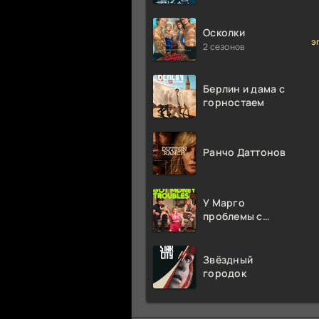
миллион раз
Осколки
э
2 сезонов
Берлин и дама с
горностаем
Ранчо Даттонов
У Марго
проблемы с
деньгами
Звёздный
городок