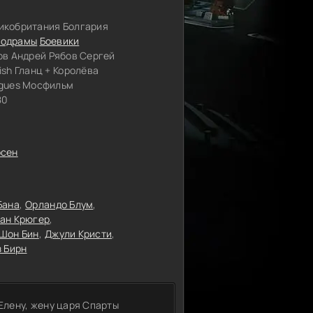
икобритания Болгария
одрамы
Боевики
ов Андрей Рябов Сергей
sh Гланц + Королёва
ugues Мосфильм
80
рсен
Бана
Орландо Блум
ан Крюгер
Шон Бин
Джули Кристи
з Бирн
 Елену, жену царя Спарты