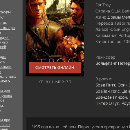
For Troy
Страна:
США Вел
строфы
Жанр:
Драмы
Мел
кул
Перевод:
Гаврил
анцы
иалы про
Живов Юрий Engli
в
Киномания Port
едии:
Качество:
bd_10
ийных
всей
Режиссер:
 для
ких
Вольфганг Пете
оевики
СМОТРЕТЬ ОНЛАЙН
е
ок лучших
В ролях:
мов о
КП: 8.1 | IMDB: 7.3
Брэд Питт
Эрик 
Брайан Кокс
Дай
ы для
 лучших
Брендан Глисон
мов
Питер О’Тул
Роу
ы,
а
ы про
список
1193 год до нашей эры. Парис украл прекрасную
конец