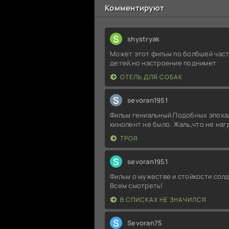
Комментируют
S
shystryak
Может этот фильм по болбшей част
детей,но настроение поднимет
ОТЕЛЬ ДЛЯ СОБАК
S
sevoran1951
Фильм гениальный.Подобных эпоха
кинолент не было. Жаль,что не на
ТРОЯ
S
sevoran1951
Фильм о мужестве и стойкости солд
Всем смотреть!
В СПИСКАХ НЕ ЗНАЧИЛСЯ
S
Sevoran75