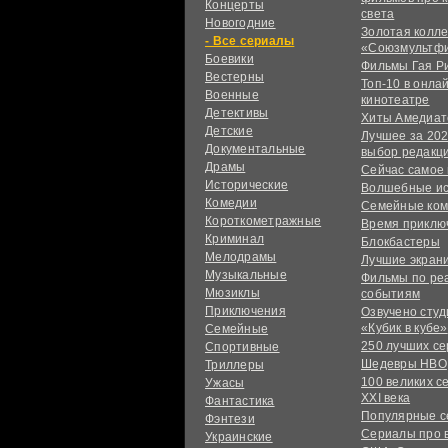
Концерты
света
Новогодние
Золотая колл
сериалы
«Союзмультф
Боевики
Фильмы Гая Р
Вестерны
Топ-10 в онла
Военные
кинотеатре
Детективы
Хиты Амедиат
Детские
Лучшее за 202
Документальные
выбор редакц
Драмы
Сейчас самое
Исторические
Волшебные и
Комедии
Семейные ко
Короткометражные
Время приклю
Криминал
Блокбастеры
Мелодрамы
Лучшие экран
Музыкальные
Фильмы по ре
Мюзиклы
событиям
Приключения
Озвучено сту
«Кубик в кубе»
Семейные
250 лучших с
Спортивные
Шедевры HBO
Триллеры
100 великих с
Ужасы
XXI века
Фантастика
Популярные 
Фэнтези
Сериалы про 
Украинcкие