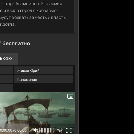
 – царь Агамемнон. Его армия
е и взяла город в кровавую
удут воевать за честь и власть.
т дотла.
" бесплатно
СЬКОЮ
Живов Юрий
Киномания