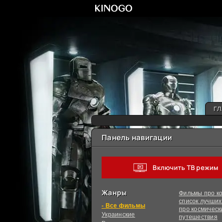
ГЛ
Панель навигации
Включить ТВ режим
Жанры
Фильмы про ко
список лучши
фильмы
про космическ
Украинcкие
путешествия