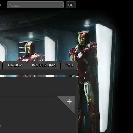
OK
я
ТВ-ШОУ
КОЛЛЕКЦИИ
ТОП
4