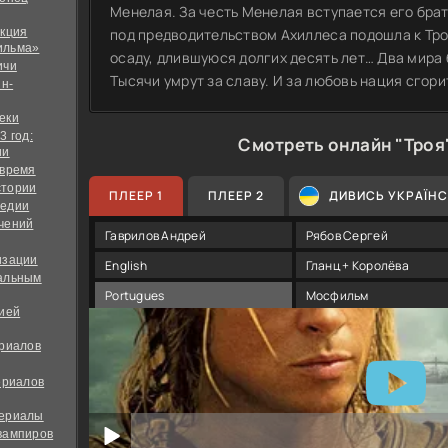
Менелая. За честь Менелая вступается его брат
екция
под предводительством Ахиллеса подошла к Тро
ильма»
осаду, длившуюся долгих десять лет… Два мира б
ичи
Тысячи умрут за славу. И за любовь нация сгори
йн-
еки
3 год:
Смотреть онлайн "Троя
ии
 время
стории
ПЛЕЕР 1
ПЛЕЕР 2
ДИВИСЬ УКРАЇН
медии
чений
Гаврилов Андрей
Рябов Сергей
изации
English
Гланц + Королёва
альным
Portugues
Мосфильм
дией
ериалов
ериалов
сериалы
вампиров