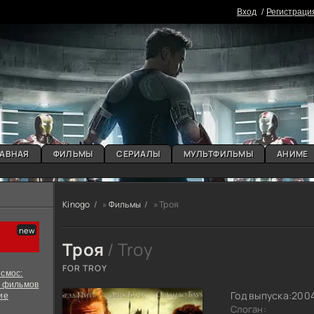
Вxoд
Регистраци
АВНАЯ
ФИЛЬМЫ
СЕРИАЛЫ
МУЛЬТФИЛЬМЫ
АНИМЕ
Kinogo
»
Фильмы
» Троя
Троя
/ Troy
FOR TROY
смос:
х фильмов
Год выпуска:
200
ие
Слоган: