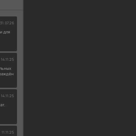
31.07.26
и для
14.11.25
льных
граждён
14.11.25
ат.
11.11.25