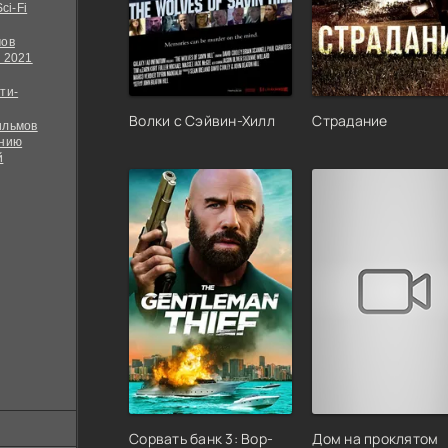
ci-Fi
мов
 2021
ти-
Волки с Сэйвин-Хилл
Страдание
ильмов
ению
й
Сорвать банк 3: Вор-
Дом на проклятом