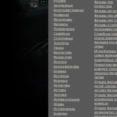
Русские
Фильмы про
Зарубежные
подростков
Короткометражные
Фильмы-ката
Криминал
Фильмы про а
Мелодрамы
Фильмы про т
Мюзиклы
Фильмы и сер
Приключения
программисто
Семейные
Семейные ком
список комед
Спортивные
фильмов для 
Триллеры
семьи
Ужасы
Мультфильмы
Фантастика
самых малень
Фильм-нуар
Комедийные б
Фэнтези
Романтически
Биографические
комедии: спис
Боевики
смешных филь
Вестерны
любви
Военные
Лучшие фильм
Детективы
детей: список
Детские
детских филь
Эротика
Лучшие фильм
основанные н
Документальные
комиксах
Драмы
Лучшие фильм
Исторические
апокалипсис: 
Комедии
фильмов про 