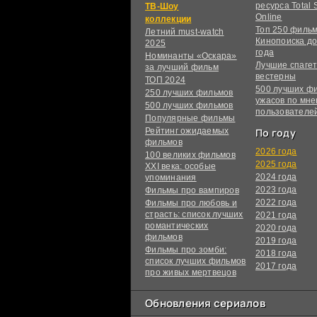
ресурса Total S
ТВ-Шоу
Online
коллекции
Топ 250 филь
Летний must-watch
Кинопоиска до
2025
года
Номинанты «Оскара»
Лучшие спагет
за лучший фильм
вестерны
ТОП 2024
500 лучших ф
250 лучших фильмов
ужасов по мн
500 лучших фильмов
пользователе
Популярные фильмы
Рейтинг ожидаемых
По году
фильмов
2026 года
100 великих фильмов
2025 года
XXI века: особые
2024 года
упоминания
2023 года
Фильмы про вампиров
2022 года
Фильмы про любовь и
страсть: список лучших
2021 года
романтических
2020 года
фильмов
2019 года
Фильмы про зомби:
2018 года
список лучших фильмов
2017 года
про живых мертвецов
Обновления сериалов