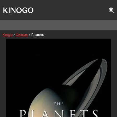
Kinogo
»
Фильмы
» Планеты