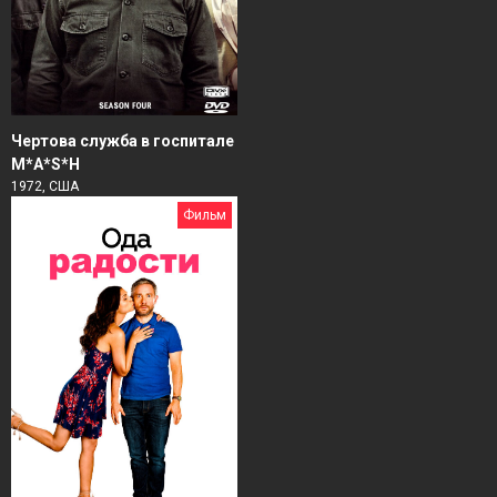
Чертова служба в гoспитале
M*A*S*H
1972, США
Фильм