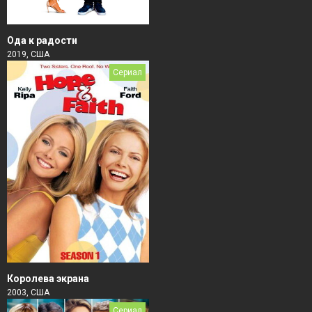
Ода к радости
2019, США
Сериал
Королева экрана
2003, США
Сериал