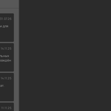
31.07.26
и для
14.11.25
льных
граждён
14.11.25
ат.
11.11.25