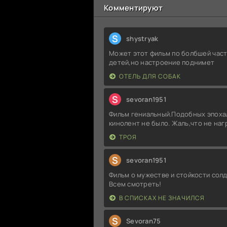
Комментируют
S
shystryak
Может этот фильм по болбшей част
детей,но настроение поднимет
ОТЕЛЬ ДЛЯ СОБАК
S
sevoran1951
Фильм гениальный.Подобных эпоха
кинолент не было. Жаль,что не на
ТРОЯ
S
sevoran1951
Фильм о мужестве и стойкости солд
Всем смотреть!
В СПИСКАХ НЕ ЗНАЧИЛСЯ
S
Sevoran75