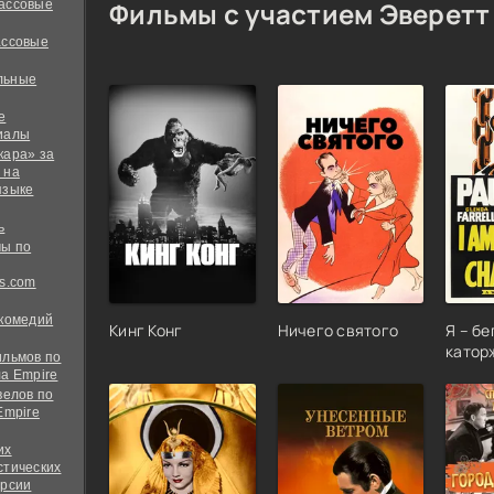
Фильмы с участием Эверетт
ассовые
ассовые
льные
е
иалы
кара» за
 на
языке
ь
ы по
s.com
 комедий
Кинг Конг
Ничего святого
Я – б
катор
ильмов по
а Empire
велов по
Empire
их
стических
ерсии