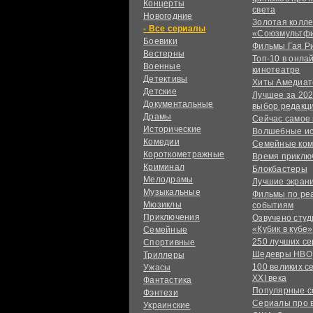
Концерты
света
Новогодние
Золотая колл
сериалы
«Союзмультф
Боевики
Фильмы Гая Р
Вестерны
Топ-10 в онла
Военные
кинотеатре
Детективы
Хиты Амедиат
Детские
Лучшее за 202
Документальные
выбор редакц
Драмы
Сейчас самое
Исторические
Волшебные и
Комедии
Семейные ко
Короткометражные
Время приклю
Криминал
Блокбастеры
Мелодрамы
Лучшие экран
Музыкальные
Фильмы по ре
Мюзиклы
событиям
Приключения
Озвучено сту
«Кубик в кубе»
Семейные
250 лучших с
Спортивные
Шедевры HBO
Триллеры
100 великих с
Ужасы
XXI века
Фантастика
Популярные 
Фэнтези
Сериалы про 
Украинcкие