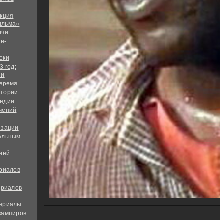
екция
ильма»
ичи
йн-
еки
3 год:
ии
 время
стории
медии
чений
изации
альным
дией
ериалов
ериалов
сериалы
вампиров