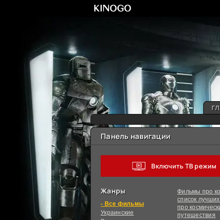
ГЛ
Панель навигации
Включить ТВ режим
Жанры
Фильмы про ко
список лучши
фильмы
про космическ
Украинcкие
путешествия