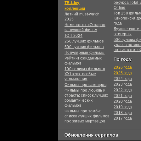
ресурса Total S
ТВ-Шоу
Online
коллекции
Топ 250 филь
Летний must-watch
Кинопоиска до
2025
года
Номинанты «Оскара»
Лучшие спагет
за лучший фильм
вестерны
ТОП 2024
500 лучших ф
250 лучших фильмов
ужасов по мн
500 лучших фильмов
пользователе
Популярные фильмы
Рейтинг ожидаемых
По году
фильмов
2026 года
100 великих фильмов
2025 года
XXI века: особые
2024 года
упоминания
2023 года
Фильмы про вампиров
2022 года
Фильмы про любовь и
страсть: список лучших
2021 года
романтических
2020 года
фильмов
2019 года
Фильмы про зомби:
2018 года
список лучших фильмов
2017 года
про живых мертвецов
Обновления сериалов