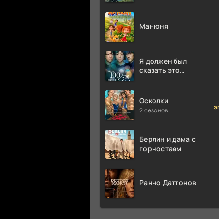
Аттенборо
Манюня
Я должен был
сказать это
миллион раз
Осколки
э
2 сезонов
Берлин и дама с
горностаем
Ранчо Даттонов