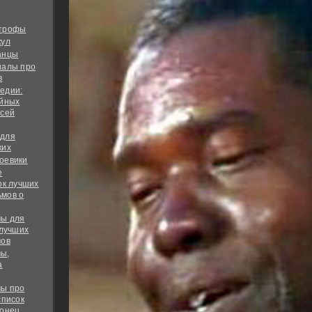
строфы
кул
анцы
иалы про
в
едии:
ийных
всей
 для
ких
оевики
е
ок лучших
мов о
ы для
 лучших
мов
ы,
а
ы про
список
конец