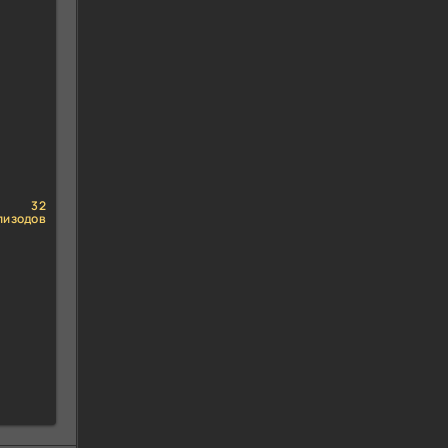
32
пизодов