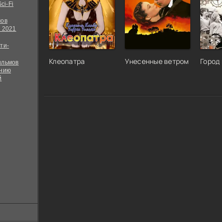
ci-Fi
мов
 2021
ти-
Клеопатра
Унесенные ветром
Город
ильмов
ению
й