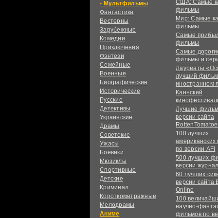
США: Самые к
Мультфильмы
фильмы
Фантастика
Мир: Самые к
Вестерны
фильмы
Зарубежные
Самые прибы
Комедии
фильмы
Приключения
Самые дороги
Фэнтези
фильмы и сер
Семейные
Лауреаты «Ос
Военные
лучший фильм
Биографические
иностранном 
Исторические
Каннский
Русские
кинофестивал
Детективы
Лучшие фильм
версии сайта
Украинские
RottenTomatoe
Драмы
100 лучших
Советские
американских
Ужасы
по версии AFI
Боевики
500 лучших ф
Мюзиклы
версии журнал
Спортивные
60 лучших сик
Детские
версии сайта 
Криминал
Online
Короткометражные
100 величайш
Мелодрамы
научно-фанта
Аниме
фильмов по в