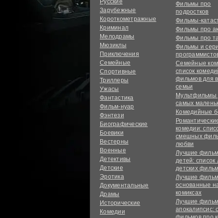
Русские
Фильмы про
Зарубежные
подростков
Короткометражные
Фильмы-ката
Криминал
Фильмы про а
Мелодрамы
Фильмы про т
Мюзиклы
Фильмы и сер
Приключения
программисто
Семейные
Семейные ком
список комед
Спортивные
фильмов для 
Триллеры
семьи
Ужасы
Мультфильмы
Фантастика
самых малень
Фильм-нуар
Комедийные б
Фэнтези
Романтически
Биографические
комедии: спис
Боевики
смешных филь
Вестерны
любви
Военные
Лучшие фильм
Детективы
детей: список
Детские
детских филь
Эротика
Лучшие фильм
основанные н
Документальные
комиксах
Драмы
Лучшие фильм
Исторические
апокалипсис: 
Комедии
фильмов про 