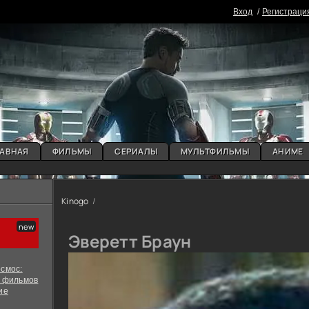
Вxoд
Регистраци
АВНАЯ
ФИЛЬМЫ
СЕРИАЛЫ
МУЛЬТФИЛЬМЫ
АНИМЕ
Kinogo
Эверетт Браун
смос:
х фильмов
ие