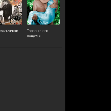
 мальчиков
Тарзан и его
подруга