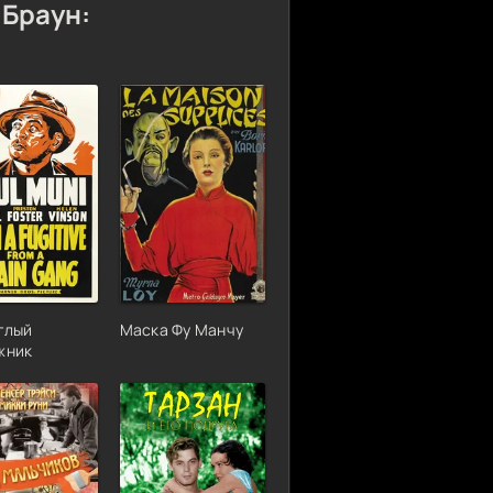
 Браун:
еглый
Маска Фу Манчу
жник