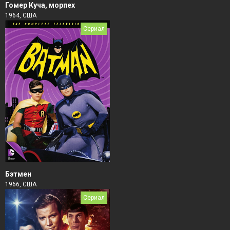
Гомер Куча, морпех
1964, США
Сериал
Бэтмен
1966, США
Сериал