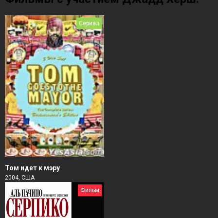
Сериал
Том идет к мэру
2004, США
Фильм