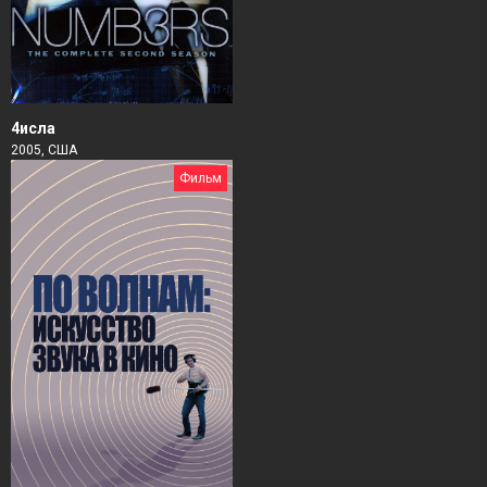
4исла
2005, США
Фильм