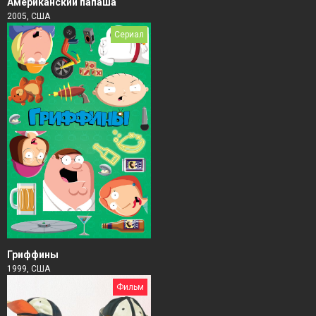
Американский папаша
2005, США
Сериал
Гриффины
1999, США
Фильм