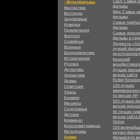
США: Самые к
Мультфильмы
фильмы
Фантастика
Мир: Самые к
Вестерны
фильмы
Зарубежные
Самые прибы
Комедии
фильмы
Приключения
Самые дороги
Фэнтези
фильмы и сер
Семейные
Лауреаты «Ос
Военные
лучший фильм
Биографические
иностранном 
Исторические
Каннский
Русские
кинофестивал
Детективы
Лучшие фильм
версии сайта
Украинские
RottenTomatoe
Драмы
100 лучших
Советские
американских
Ужасы
по версии AFI
Боевики
500 лучших ф
Мюзиклы
версии журнал
Спортивные
60 лучших сик
Детские
версии сайта 
Криминал
Online
Короткометражные
100 величайш
Мелодрамы
научно-фанта
Аниме
фильмов по в