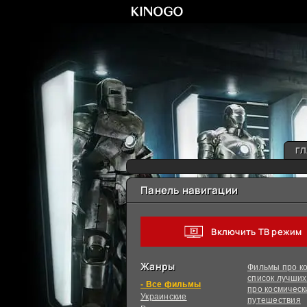
ГЛ
Панель навигации
Включить ТВ режим
Жанры
Фильмы про ко
список лучши
фильмы
про космическ
Украинcкие
путешествия