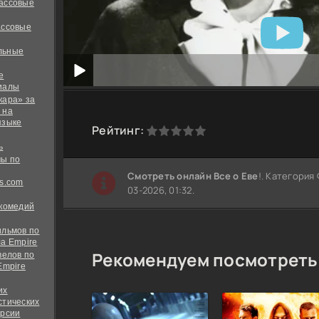
ассовые
ассовые
льные
е
иалы
кара» за
 на
языке
0
1
2
3
4
5
Рейтинг:
ь
ы по
Cмотреть онлайн Все о Еве
!. Категория
s.com
03-2026, 01:32.
 комедий
ильмов по
а Empire
Рекомендуем посмотреть
велов по
Empire
их
стических
ерсии