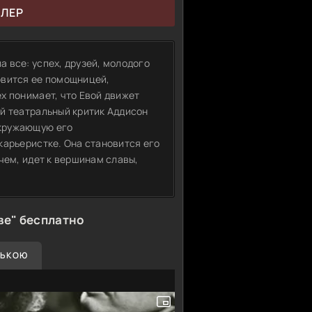
ЙЛЕР
 все: успех, друзей, молодого
овится ее помощницей,
х понимает, что Евой движет
й театральный критик Аддисон
кружающую его
карьеристке. Она становится его
чем, идет к вершинам славы,
ве" бесплатно
СЬКОЮ