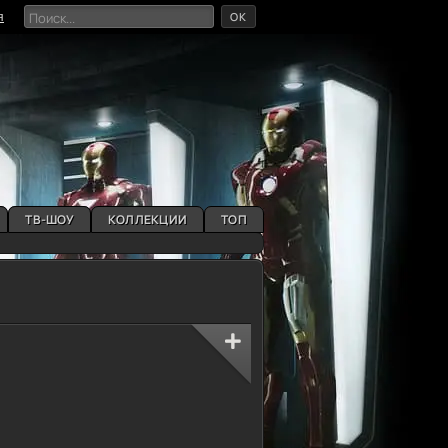
OK
я
ТВ-ШОУ
КОЛЛЕКЦИИ
ТОП
0