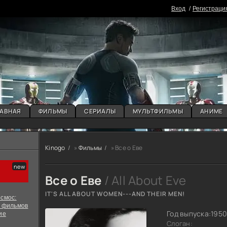
Вxoд
Регистраци
АВНАЯ
ФИЛЬМЫ
СЕРИАЛЫ
МУЛЬТФИЛЬМЫ
АНИМЕ
Kinogo
»
Фильмы
» Все о Еве
Все о Еве
/ All About Eve
IT'S ALL ABOUT WOMEN---AND THEIR MEN!
смос:
х фильмов
Год выпуска:
195
ие
Слоган: