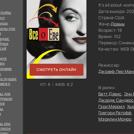
It's all about wo
Дата выхода: 20
строфы
Страна:
США
кул
Жанр:
Драмы
анцы
иалы про
Возраст: 18
в
Время: 102
едии:
Перевод:
Синема
ийных
Качество:
WEB DL
всей
 для
ких
Режиссер:
оевики
СМОТРЕТЬ ОНЛАЙН
Джозеф Лео Ман
е
ок лучших
мов о
КП: 8 | IMDB: 8.2
В ролях:
Бетт Дэвис
Энн 
ы для
 лучших
Джордж Сандерс
мов
Гэри Меррил
Хь
ы,
Грегори Ратофф
а
Мэрилин Монро
ы про
список
конец