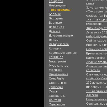
Концерты
света
Новогодние
Золотая колл
сериалы
«Союзмультф
Боевики
Фильмы Гая Р
Вестерны
Топ-10 в онла
Военные
кинотеатре
Детективы
Хиты Амедиат
Детские
Лучшее за 202
Документальные
выбор редакц
Драмы
Сейчас самое
Исторические
Волшебные и
Комедии
Семейные ко
Короткометражные
Время приклю
Криминал
Блокбастеры
Мелодрамы
Лучшие экран
Музыкальные
Фильмы по ре
Мюзиклы
событиям
Приключения
Озвучено сту
«Кубик в кубе»
Семейные
250 лучших с
Спортивные
Шедевры HBO
Триллеры
100 великих с
Ужасы
XXI века
Фантастика
Популярные 
Фэнтези
Сериалы про 
Украинcкие