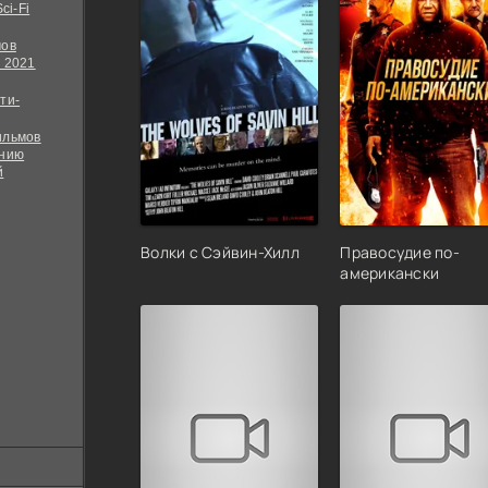
ci-Fi
мов
 2021
ти-
ильмов
ению
й
Волки с Сэйвин-Хилл
Правосудие по-
американски