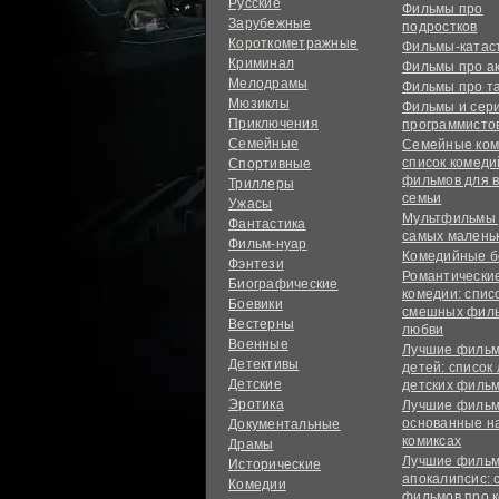
Русские
Фильмы про
Зарубежные
подростков
Короткометражные
Фильмы-ката
Криминал
Фильмы про а
Мелодрамы
Фильмы про т
Мюзиклы
Фильмы и сер
Приключения
программисто
Семейные
Семейные ком
список комед
Спортивные
фильмов для 
Триллеры
семьи
Ужасы
Мультфильмы
Фантастика
самых малень
Фильм-нуар
Комедийные б
Фэнтези
Романтически
Биографические
комедии: спис
Боевики
смешных филь
Вестерны
любви
Военные
Лучшие фильм
Детективы
детей: список
Детские
детских филь
Эротика
Лучшие фильм
основанные н
Документальные
комиксах
Драмы
Лучшие фильм
Исторические
апокалипсис: 
Комедии
фильмов про 