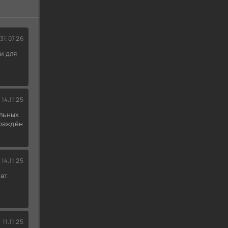
31.07.26
и для
14.11.25
льных
граждён
14.11.25
ат.
11.11.25