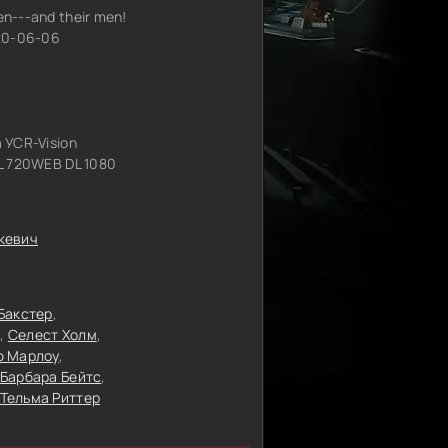
men---and their men!
20-06-06
 УСR-Vision
 720WEB DL 1080
кевич
Бакстер
Селест Холм
ю Марлоу
Барбара Бейтс
Тельма Риттер