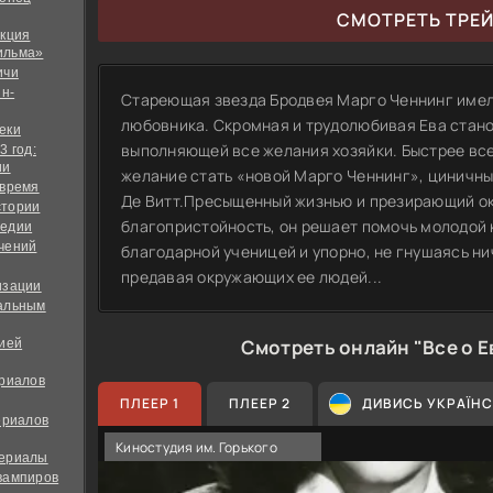
СМОТРЕТЬ ТРЕ
екция
ильма»
ичи
йн-
Стареющая звезда Бродвея Марго Ченнинг имела
любовника. Скромная и трудолюбивая Ева стан
еки
выполняющей все желания хозяйки. Быстрее все
3 год:
ии
желание стать «новой Марго Ченнинг», циничны
 время
Де Витт.Пресыщенный жизнью и презирающий о
стории
благопристойность, он решает помочь молодой 
медии
чений
благодарной ученицей и упорно, не гнушаясь ни
предавая окружающих ее людей...
изации
альным
Смотреть онлайн "Все о Е
дией
ериалов
ПЛЕЕР 1
ПЛЕЕР 2
ДИВИСЬ УКРАЇН
ериалов
Киностудия им. Горького
сериалы
вампиров