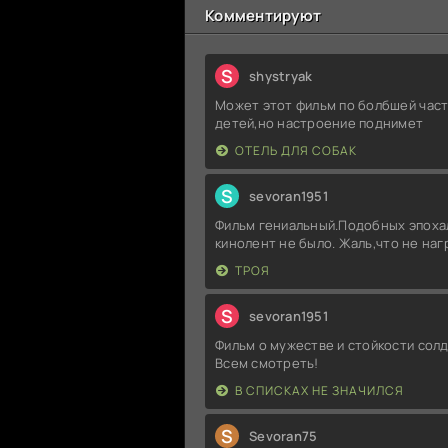
Комментируют
S
shystryak
Может этот фильм по болбшей част
детей,но настроение поднимет
ОТЕЛЬ ДЛЯ СОБАК
S
sevoran1951
Фильм гениальный.Подобных эпоха
кинолент не было. Жаль,что не на
ТРОЯ
S
sevoran1951
Фильм о мужестве и стойкости солд
Всем смотреть!
В СПИСКАХ НЕ ЗНАЧИЛСЯ
S
Sevoran75