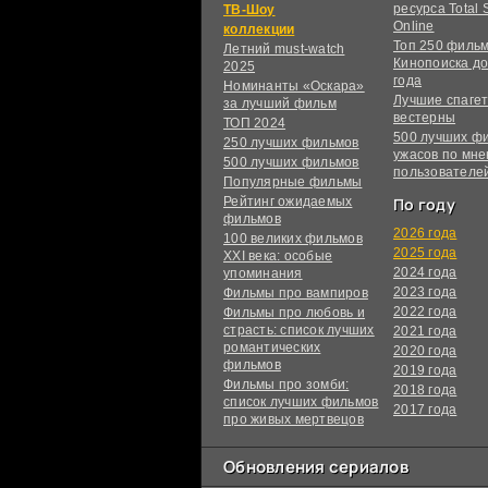
ресурса Total S
ТВ-Шоу
Online
коллекции
Топ 250 филь
Летний must-watch
Кинопоиска до
2025
года
Номинанты «Оскара»
Лучшие спагет
за лучший фильм
вестерны
ТОП 2024
500 лучших ф
250 лучших фильмов
ужасов по мн
500 лучших фильмов
пользователе
Популярные фильмы
Рейтинг ожидаемых
По году
фильмов
2026 года
100 великих фильмов
2025 года
XXI века: особые
2024 года
упоминания
2023 года
Фильмы про вампиров
2022 года
Фильмы про любовь и
страсть: список лучших
2021 года
романтических
2020 года
фильмов
2019 года
Фильмы про зомби:
2018 года
список лучших фильмов
2017 года
про живых мертвецов
Обновления сериалов