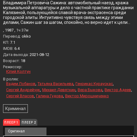
Владимира Петровича Сажина: автомобильный наезд, кража
музыкальной аппаратуры и дело о частной практике гражданки
Калязиной, пользующейся славой врача-экстрасенса среди
городской элиты. Интуитивно чувствуя связь между этими
делами, Сажин шаг за шагом, спокойно, но верно идет к цели...
, 1987 ,
1ч 37м
Перевод:
okko
KП:
7.1
IMDB:
6.4
Дата выхода:
2021-08-12
Возраст:
18
Режиссер:
Юлий Колтун
В ролях:
Вадим Лобанов
Татьяна Васильева
Генрикас Кураускас
Сергей Андрейчук
Михаил Девяткин
Вера Быкова
Виктор Адеев
Сергей Власов
Галина Гудова
Виктор Мирошниченко
Криминал
ПЛЕЕР 1
ПЛЕЕР 2
Оригинал