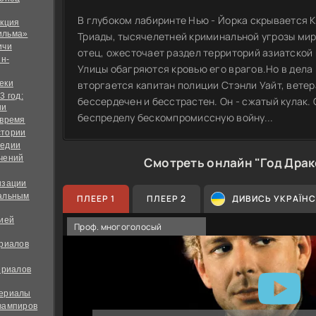
В глубоком лабиринте Нью - Йорка скрывается К
екция
ильма»
Триады, тысячелетней криминальной угрозы миру
ичи
отец, ожесточает раздел территорий азиатской
йн-
Улицы обагряются кровью его врагов.Но в дела
еки
вторгается капитан полиции Стэнли Уайт, ветер
3 год:
бессердечен и бесстрастен. Он - сжатый кулак.
ии
беспределу бескомпромиссную войну...
 время
стории
медии
чений
Смотреть онлайн "Год Драк
изации
альным
ПЛЕЕР 1
ПЛЕЕР 2
ДИВИСЬ УКРАЇН
дией
Проф. многоголосый
ериалов
ериалов
сериалы
вампиров