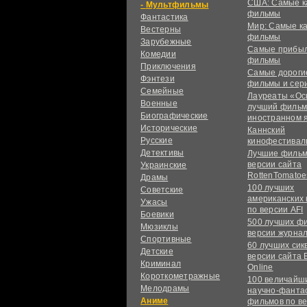
США: Самые к
Мультфильмы
фильмы
Фантастика
Мир: Самые к
Вестерны
фильмы
Зарубежные
Самые прибы
Комедии
фильмы
Приключения
Самые дороги
Фэнтези
фильмы и сер
Семейные
Лауреаты «Ос
Военные
лучший фильм
Биографические
иностранном 
Исторические
Каннский
Русские
кинофестивал
Детективы
Лучшие фильм
версии сайта
Украинские
RottenTomatoe
Драмы
100 лучших
Советские
американских
Ужасы
по версии AFI
Боевики
500 лучших ф
Мюзиклы
версии журнал
Спортивные
60 лучших сик
Детские
версии сайта 
Криминал
Online
Короткометражные
100 величайш
Мелодрамы
научно-фанта
Аниме
фильмов по в