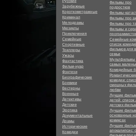
Русские
Фильмы про
Зарубежные
подростков
Короткометражные
Фильмы-ката
Криминал
Фильмы про а
Мелодрамы
Фильмы про т
Мюзиклы
Фильмы и сер
Приключения
программисто
Семейные
Семейные ком
список комед
Спортивные
фильмов для 
Триллеры
семьи
Ужасы
Мультфильмы
Фантастика
самых малень
Фильм-нуар
Комедийные б
Фэнтези
Романтически
Биографические
комедии: спис
Боевики
смешных филь
Вестерны
любви
Военные
Лучшие фильм
Детективы
детей: список
Детские
детских филь
Эротика
Лучшие фильм
основанные н
Документальные
комиксах
Драмы
Лучшие фильм
Исторические
апокалипсис: 
Комедии
фильмов про 