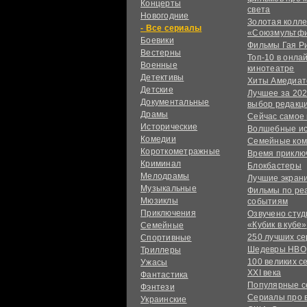
Концерты
света
Новогодние
Золотая колл
сериалы
«Союзмультф
Боевики
Фильмы Гая Р
Вестерны
Топ-10 в онла
Военные
кинотеатре
Детективы
Хиты Амедиат
Детские
Лучшее за 202
Документальные
выбор редакц
Драмы
Сейчас самое
Исторические
Волшебные и
Комедии
Семейные ко
Короткометражные
Время приклю
Криминал
Блокбастеры
Мелодрамы
Лучшие экран
Музыкальные
Фильмы по ре
Мюзиклы
событиям
Приключения
Озвучено сту
«Кубик в кубе»
Семейные
250 лучших с
Спортивные
Шедевры HBO
Триллеры
100 великих с
Ужасы
XXI века
Фантастика
Популярные 
Фэнтези
Сериалы про 
Украинcкие