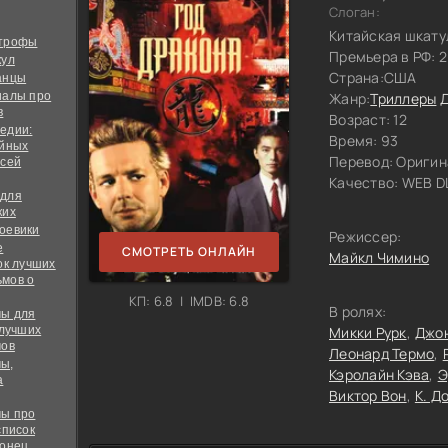
Слоган:
Китайская шкату
строфы
Премьера в РФ: 
кул
Страна:
США
анцы
иалы про
Жанр:
Триллеры
в
Возраст: 12
едии:
Время: 93
ийных
Перевод:
Оригин
всей
Качество:
WEB DL
 для
ких
оевики
Режиссер:
е
СМОТРЕТЬ ОНЛАЙН
Майкл Чимино
ок лучших
мов о
КП: 6.8 | IMDB: 6.8
В ролях:
ы для
 лучших
Микки Рурк
Джон
мов
Леонард Термо
ы,
Кэролайн Кэва
Э
а
Виктор Вон
К. Д
ы про
список
конец