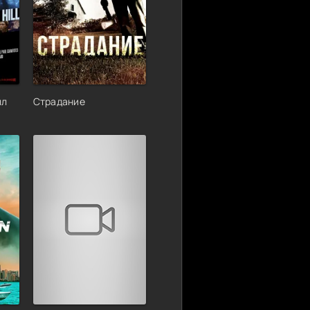
лл
Страдание