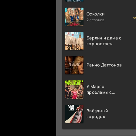
миллион раз
Осколки
э
2 сезонов
Берлин и дама с
горностаем
Ранчо Даттонов
У Марго
проблемы с
деньгами
Звёздный
городок