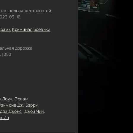
лка, полная жестокостей
2023-03-16
Драмы
Криминал
Боевики
альная дорожка
 1080
 Лоун
Эриан
Рэймонд Дж. Бэрри
дди Джонс
Джои Чин
ок Ип