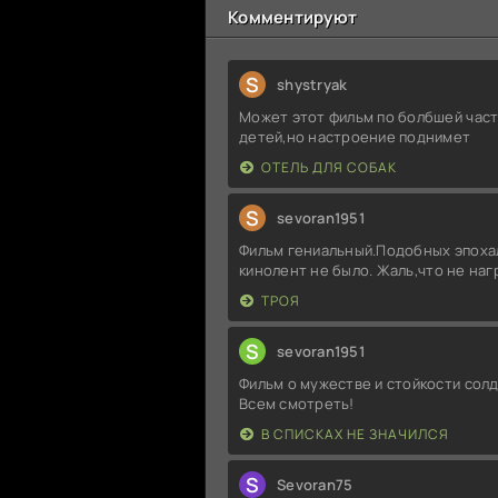
Комментируют
S
shystryak
Может этот фильм по болбшей част
детей,но настроение поднимет
ОТЕЛЬ ДЛЯ СОБАК
S
sevoran1951
Фильм гениальный.Подобных эпоха
кинолент не было. Жаль,что не на
ТРОЯ
S
sevoran1951
Фильм о мужестве и стойкости солд
Всем смотреть!
В СПИСКАХ НЕ ЗНАЧИЛСЯ
S
Sevoran75