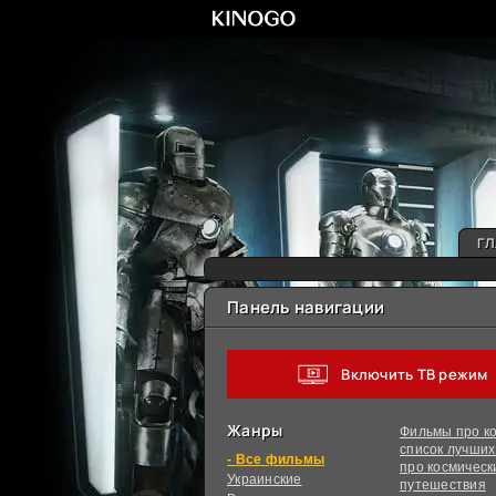
ГЛ
Панель навигации
Включить ТВ режим
Жанры
Фильмы про ко
список лучши
фильмы
про космическ
Украинcкие
путешествия