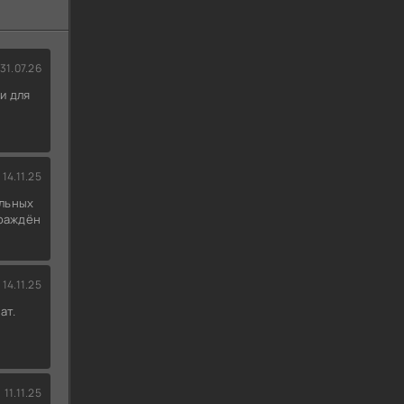
31.07.26
и для
14.11.25
льных
граждён
14.11.25
ат.
11.11.25