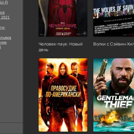
ci-Fi
мов
 2021
ти-
ильмов
ению
Человек-паук: Новый
Волки с Сэйвин-Хи
й
день