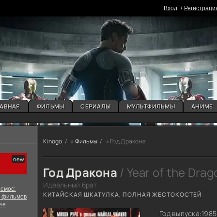
Вxoд
Регистраци
АВНАЯ
ФИЛЬМЫ
СЕРИАЛЫ
МУЛЬТФИЛЬМЫ
АНИМЕ
Kinogo
»
Фильмы
» Год Дракона
Год Дракона
/ Year of the Drag
Идеальный брат
смос:
КИТАЙСКАЯ ШКАТУЛКА, ПОЛНАЯ ЖЕСТОКОСТЕЙ
х фильмов
ие
Год выпуска:
1985