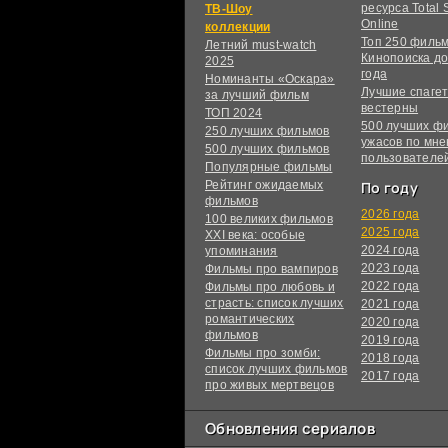
ресурса Total S
ТВ-Шоу
Online
коллекции
Топ 250 филь
Летний must-watch
Кинопоиска до
2025
года
Номинанты «Оскара»
Лучшие спагет
за лучший фильм
вестерны
ТОП 2024
500 лучших ф
250 лучших фильмов
ужасов по мн
500 лучших фильмов
пользователе
Популярные фильмы
Рейтинг ожидаемых
По году
фильмов
2026 года
100 великих фильмов
2025 года
XXI века: особые
2024 года
упоминания
2023 года
Фильмы про вампиров
2022 года
Фильмы про любовь и
страсть: список лучших
2021 года
романтических
2020 года
фильмов
2019 года
Фильмы про зомби:
2018 года
список лучших фильмов
2017 года
про живых мертвецов
Обновления сериалов