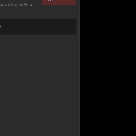
важайте себя и
?