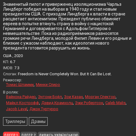
Знаменитый пилот и приверженец изоляционизма Чарльз
Линдберг победил на выборах в 1940 году и стал новым
президентом США. С приходом Линдберга к власти в стране
расцветает антисемитизм. Президент публично обвиняет
евреев в попытке втянуть страну в войну с нацистской
Германией и договаривается с Адольфом Гитлером о
невмешательстве. Пока из радиоприёмников разносятся
громкие речи Линдберга, молодой Филип Левин и его родные и
близкие с ужасом наблюдают, как идеология нового
президента готовится разрушить их жизнь.
США , 2020
KП:
6.7
IMDB:
7.3
Слоган:
Freedom is Never Completely Won. But It Can Be Lost.
Режиссер:
Томас Шламми
Минки Спиро
В ролях:
Вайнона Райдер
Энтони Бойл
Зои Казан
Морган Спектор
Майкл Кострофф
Дэвид Крамхолц
Эжи Робертсон
Caleb Malis
Jacob Laval
Джон Туртурро
Триллеры
Драмы
ПЛЕЕР 1
ПЛЕЕР 2
ДИВИСЬ УКРАЇНСЬКОЮ