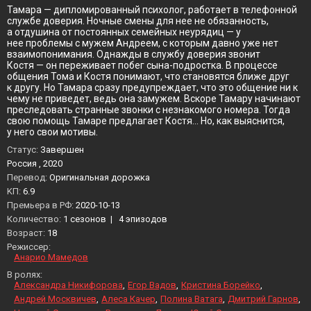
Тамара — дипломированный психолог, работает в телефонной
службе доверия. Ночные смены для нее не обязанность,
а отдушина от постоянных семейных неурядиц — у
нее проблемы с мужем Андреем, с которым давно уже нет
взаимопонимания. Однажды в службу доверия звонит
Костя — он переживает побег сына-подростка. В процессе
общения Тома и Костя понимают, что становятся ближе друг
к другу. Но Тамара сразу предупреждает, что это общение ни к
чему не приведет, ведь она замужем. Вскоре Тамару начинают
преследовать странные звонки с незнакомого номера. Тогда
свою помощь Тамаре предлагает Костя… Но, как выяснится,
у него свои мотивы.
Статус:
Завершен
Россия , 2020
Перевод:
Оригинальная дорожка
KП:
6.9
Премьера в РФ:
2020-10-13
Количество:
1 сезонов
|
4 эпизодов
Возраст:
18
Режиссер:
Анарио Мамедов
В ролях:
Александра Никифорова
Егор Вадов
Кристина Борейко
Андрей Москвичев
Алеса Качер
Полина Ватага
Дмитрий Гарнов