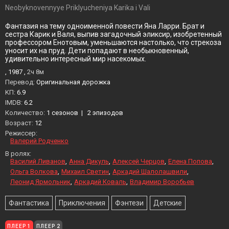
Neobyknovennyye Priklyucheniya Karika i Vali
Фантазия на тему одноименной повести Яна Ларри. Брат и
сестра Карик и Валя, выпив загадочный эликсир, изобретенный
профессором Енотовым, уменьшаются настолько, что стрекоза
уносит их на пруд. Дети попадают в необыкновенный,
удивительно интересный мир насекомых.
, 1987 ,
2ч 8м
Перевод:
Оригинальная дорожка
KП:
6.9
IMDB:
6.2
Количество:
1 сезонов
|
2 эпизодов
Возраст:
12
Режиссер:
Валерий Родченко
В ролях:
Василий Ливанов
Анна Дикуль
Алексей Черцов
Елена Попова
Ольга Волкова
Михаил Светин
Аркадий Шалолашвили
Леонид Ярмольник
Аркадий Коваль
Владимир Воробьев
Фантастика
Приключения
Фэнтези
Детские
ПЛЕЕР 1
ПЛЕЕР 2