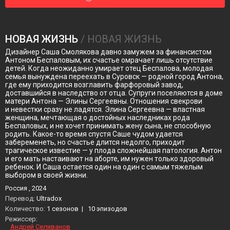
НОВАЯ ЖИЗНЬ
/ НОВАЯ ЖИЗНЬ
Дизайнер Саша Смолякова давно замужем за финансистом
Антоном Беспаловым, их счастье омрачает лишь отсутствие
детей. Когда неожиданно умирает отец Беспалова, молодая
семья вынуждена переехать в Суровск — родной город Антона,
где ему приходится возглавить фарфоровый завод,
доставшийся в наследство от отца. Супруги поселяются в доме
матери Антона — Элины Сергеевны. Отношения свекрови
и невестки сразу не ладятся. Элина Сергеевна — властная
женщина, мечтающая о достойных наследниках рода
Беспаловых, и не хочет принимать жену сына, не способную
родить. Какое-то время спустя Саше чудом удается
забеременеть, но счастье длится недолго, приходит
трагическое известие — у плода сложнейшая патология. Антон
и его мать настаивают на аборте, им нужен только здоровый
ребенок. И Саша остается один на один с самым тяжелым
выбором в своей жизни.
Россия , 2024
Перевод:
Ultradox
Количество:
1 сезонов
|
10 эпизодов
Режиссер:
Андрей Селиванов