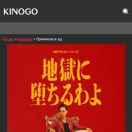
Kinogo
»
Сериалы
» Прямиком в ад