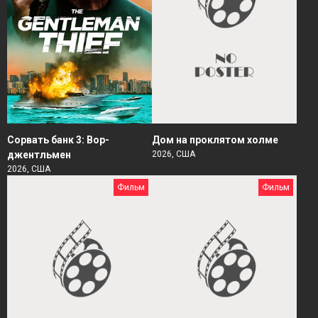
Сорвать банк 3: Вор-
Дом на проклятом холме
джентльмен
2026, США
2026, США
Фильм
Фильм