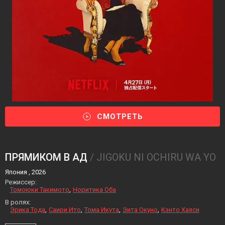
СМОТРЕТЬ
ПРЯМИКОМ В АД
/ JIGOKU NI OCHIRU WA YO
Япония , 2026
Режиссер:
Томоюки Такимото
Норитика Оба
В ролях:
Эрика Тода
Саири Ито
Тома Икута
Эита Окуно
Кэнто Хаяси