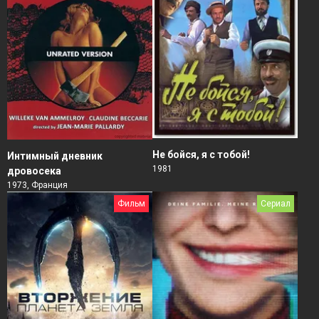
Не бойся, я с тобой!
Интимный дневник
1981
дровосека
1973, Франция
Фильм
Сериал