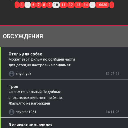
1
...
6
7
8
9
10
11
12
13
14
...
10630
ОБСУЖДЕНИЯ
Отель для собак
Может этот фильм по болбшей части
для детей,но настроение поднимет
shystryak
31.07.26
Троя
Фильм гениальный.Подобных
эпохальных кинолент не было.
Жаль,что не награждён
sevoran1951
14.11.25
В списках не значился