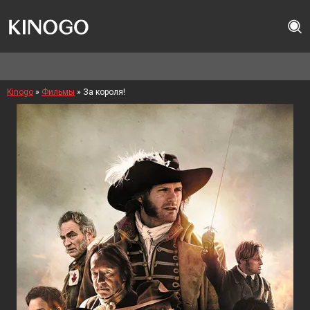
Kinogo
»
Фильмы
» За короля!