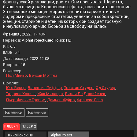
Французской революции, растет. Они призывают Шаретта,
бывшего офицера Королевского флота, возглавить восстание.
За несколько месяцев моряк становится харизматичным
лидером и прекрасным стратегом, увлекая за собой крестьян,
женщин, стариков и детей, из которых он создает грозную
и неуловимую армию. Борьба за свободу началась.
Франция , 2022 ,
1ч 40м
Перевод:
AlphaProjectКиноПоиск HD
KП:
6.5
IMDB:
5.4
Дата выхода:
2022-12-08
Возраст:
18
Режиссер:
Пол Миньо
Венсан Моттез
В ролях:
Юго Бекер
Валентин Пиффар
Тристан Студер
Од Студер
Тадрина Хокинг
Жак Милаццо
Вилли Ле Дрюийенек
Пьер-Феликс Гравье
Дамьен Жуйро
Франсис Рено
Боевики
Военные
ПЛЕЕР 1
ПЛЕЕР 2
КиноПоиск HD
AlphaProject