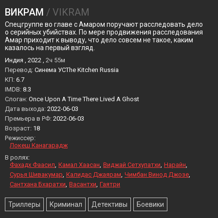
ВИКРАМ
/ VIKRAM
Спецгруппе во главе с Амаром поручают расследовать дело
о серийных убийствах. По мере продвижения расследования
Амар приходит к выводу, что дело совсем не такое, каким
казалось на первый взгляд.
Индия , 2022 ,
2ч 55м
Перевод:
Синема УСThe Kitchen Russia
KП:
6.7
IMDB:
8.3
Слоган:
Once Upon A Time There Lived A Ghost
Дата выхода:
2022-06-03
Премьера в РФ:
2022-06-03
Возраст:
18
Режиссер:
Локеш Канагарадж
В ролях:
Фахадх Фаасил
Камал Хаасан
Виджай Сетхупатхи
Нарайн
Сурья Шивакумар
Калидас Джаярам
Чимбан Винод Джозе
Сантхана Бхаратхи
Васантхи
Гаятри
Триллеры
Криминал
Детективы
Боевики