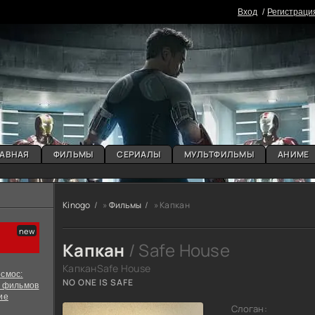
Вxoд
Регистраци
АВНАЯ
ФИЛЬМЫ
СЕРИАЛЫ
МУЛЬТФИЛЬМЫ
АНИМЕ
Kinogo
»
Фильмы
» Капкан
Капкан
/ Safe House
КапканSafe House
смос:
NO ONE IS SAFE
х фильмов
ие
Слоган: