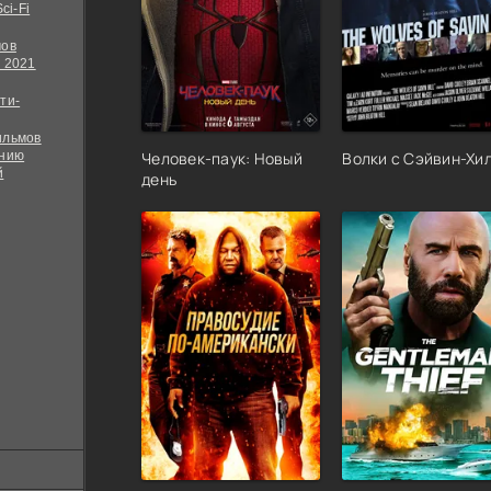
ci-Fi
мов
 2021
ти-
ильмов
ению
Человек-паук: Новый
Волки с Сэйвин-Хи
й
день