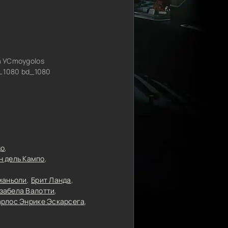
 УСmoygolos
 1080 bd_1080
до
н дель Кампо
маньоли
Брит Ланда
забела Валотти
арлос Энрике Эскарсега