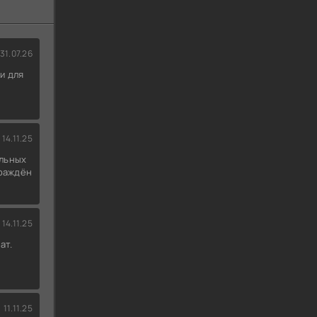
31.07.26
и для
14.11.25
льных
граждён
14.11.25
ат.
11.11.25