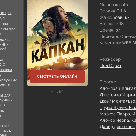
No one is safe
Страна:
США
строфы
Жанр:
Боевики
кул
Возраст: 18
анцы
иалы про
Время: 87
в
Перевод:
Синема
едии:
Качество:
WEB DL
ийных
всей
Режиссер:
 для
ких
Пол Стрит
оевики
е
СМОТРЕТЬ ОНЛАЙН
ок лучших
В ролях:
мов о
Алондра Дельга
КП: 6.1
Джессика Марти
ы для
 лучших
Джей Монтальво
мов
Бруно Нуньес Ро
ы,
Маркос Парра
И
а
Алонсо Черпа
К
ы про
Дэвид Дженкинс
список
конец