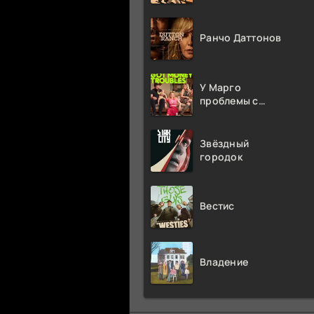
Ранчо Даттонов
У Марго
проблемы с
деньгами
Звёздный
городок
Вестис
Владение