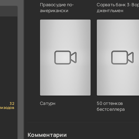
Правосудие по-
Сорвать банк 3: Во
американски
джентльмен
Сатурн
50 оттенков
32
пизодов
бестселлера
Комментарии