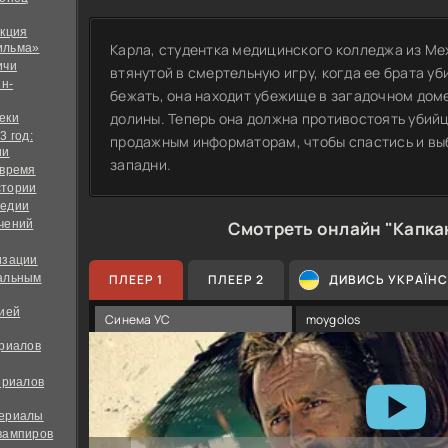
екция
Карла, студентка медицинского колледжа из Ме
ильма»
ичи
втянутой в смертельную игру, когда ее брата у
йн-
бежать, она находит убежище в загадочном дом
долины. Теперь она должна противостоять убийц
еки
3 год:
продажным информаторам, чтобы спастись и вы
ии
западни.
 время
стории
медии
чений
Смотреть онлайн "Капка
изации
альным
ПЛЕЕР 1
ПЛЕЕР 2
ДИВИСЬ УКРАЇН
дией
Синема УС
moygolos
ериалов
ериалов
сериалы
вампиров