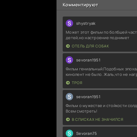
Комментируют
S
shystryak
Может этот фильм по болбшей част
детей,но настроение поднимет
ОТЕЛЬ ДЛЯ СОБАК
S
sevoran1951
Фильм гениальный.Подобных эпоха
кинолент не было. Жаль,что не на
ТРОЯ
S
sevoran1951
Фильм о мужестве и стойкости солд
Всем смотреть!
В СПИСКАХ НЕ ЗНАЧИЛСЯ
S
Sevoran75