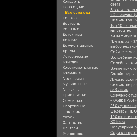
Концерты
света
Новогодние
Золотая колл
сериалы
«Союзмультф
Боевики
Фильмы Гая Р
Вестерны
Топ-10 в онла
Военные
кинотеатре
Детективы
Хиты Амедиат
Детские
Лучшее за 202
Документальные
выбор редакц
Драмы
Сейчас самое
Исторические
Волшебные и
Комедии
Семейные ко
Короткометражные
Время приклю
Криминал
Блокбастеры
Мелодрамы
Лучшие экран
Музыкальные
Фильмы по ре
Мюзиклы
событиям
Приключения
Озвучено сту
«Кубик в кубе»
Семейные
250 лучших с
Спортивные
Шедевры HBO
Триллеры
100 великих с
Ужасы
XXI века
Фантастика
Популярные 
Фэнтези
Сериалы про 
Украинcкие