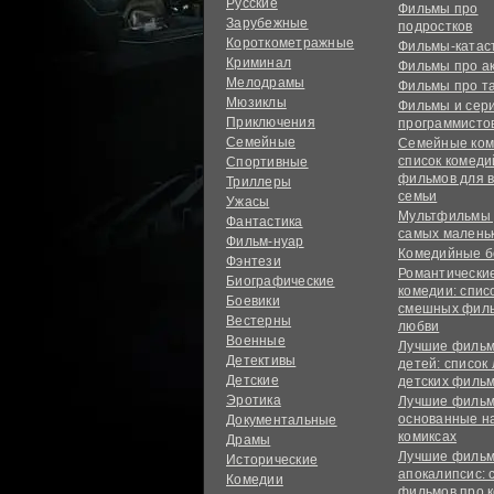
Русские
Фильмы про
Зарубежные
подростков
Короткометражные
Фильмы-ката
Криминал
Фильмы про а
Мелодрамы
Фильмы про т
Мюзиклы
Фильмы и сер
Приключения
программисто
Семейные
Семейные ком
список комед
Спортивные
фильмов для 
Триллеры
семьи
Ужасы
Мультфильмы
Фантастика
самых малень
Фильм-нуар
Комедийные б
Фэнтези
Романтически
Биографические
комедии: спис
Боевики
смешных филь
Вестерны
любви
Военные
Лучшие фильм
Детективы
детей: список
Детские
детских филь
Эротика
Лучшие фильм
основанные н
Документальные
комиксах
Драмы
Лучшие фильм
Исторические
апокалипсис: 
Комедии
фильмов про 