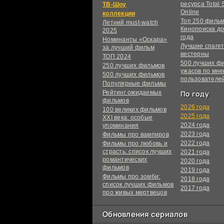
ресурса Total S
ТВ-Шоу
Online
коллекции
Топ 250 филь
Летний must-watch
Кинопоиска до
2025
года
Номинанты «Оскара»
Лучшие спагет
за лучший фильм
вестерны
ТОП 2024
500 лучших ф
250 лучших фильмов
ужасов по мн
500 лучших фильмов
пользователе
Популярные фильмы
Рейтинг ожидаемых
По году
фильмов
2026 года
100 великих фильмов
2025 года
XXI века: особые
2024 года
упоминания
2023 года
Фильмы про вампиров
2022 года
Фильмы про любовь и
страсть: список лучших
2021 года
романтических
2020 года
фильмов
2019 года
Фильмы про зомби:
2018 года
список лучших фильмов
2017 года
про живых мертвецов
Обновления сериалов