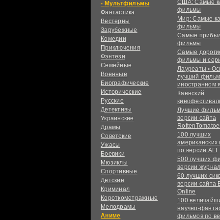
США: Самые к
Мультфильмы
фильмы
Фантастика
Мир: Самые к
Вестерны
фильмы
Зарубежные
Самые прибы
Комедии
фильмы
Приключения
Самые дороги
Фэнтези
фильмы и сер
Семейные
Лауреаты «Ос
Военные
лучший фильм
Биографические
иностранном 
Исторические
Каннский
Русские
кинофестивал
Детективы
Лучшие фильм
версии сайта
Украинские
RottenTomatoe
Драмы
100 лучших
Советские
американских
Ужасы
по версии AFI
Боевики
500 лучших ф
Мюзиклы
версии журнал
Спортивные
60 лучших сик
Детские
версии сайта 
Криминал
Online
Короткометражные
100 величайш
Мелодрамы
научно-фанта
Аниме
фильмов по в