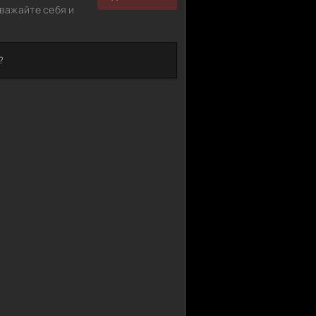
важайте себя и
?