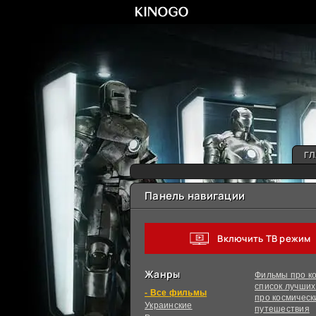
ГЛ
Панель навигации
Включить ТВ режим
Жанры
Фильмы про ко
список лучши
фильмы
про космическ
Украинcкие
путешествия