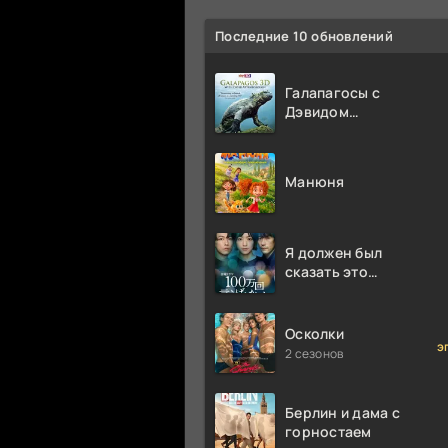
Последние 10 обновлений
Галапагосы с
Дэвидом
Аттенборо
Манюня
Я должен был
сказать это
миллион раз
Осколки
э
2 сезонов
Берлин и дама с
горностаем