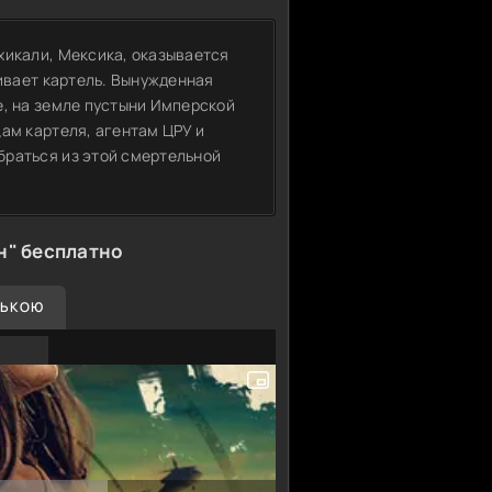
хикали, Мексика, оказывается
бивает картель. Вынужденная
е, на земле пустыни Имперской
ам картеля, агентам ЦРУ и
браться из этой смертельной
н" бесплатно
СЬКОЮ