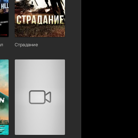
лл
Страдание