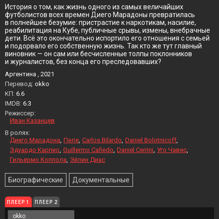
История о том, как жизнь одного из самых величайших
футболистов всех времен Диего Марадоны превратилась
в полнейшее безумие: пристрастие к наркотикам, насилие,
реабилитация на Кубе, публичные срывы, измены, внебрачные
дети. Всё это окончательно испортило его отношения с семьей
и подорвало его собственную жизнь. Так кто же тут главный
виновник — он сам или бесчисленные толпы поклонников
и журналистов, без конца его преследовавших?
Аргентина , 2021
Перевод:
okko
KП:
6.6
IMDB:
6.3
Режиссер:
Иван Казанцев
В ролях:
Диего Марадона
Пеле
Carlos Bilardo
Daniel Bolotnicoff
Эдуардо Карпио
Guillermo Cañedo
Daniel Cerrini
Уго Чавес
Гильермо Коппола
Эйлин Диас
Биографические
Документальные
ПЛЕЕР 1
ПЛЕЕР 2
okko