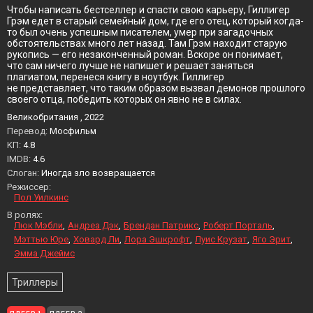
Чтобы написать бестселлер и спасти свою карьеру, Гиллигер
Грэм едет в старый семейный дом, где его отец, который когда-
то был очень успешным писателем, умер при загадочных
обстоятельствах много лет назад. Там Грэм находит старую
рукопись — его незаконченный роман. Вскоре он понимает,
что сам ничего лучше не напишет и решает заняться
плагиатом, перенеся книгу в ноутбук. Гиллигер
не представляет, что таким образом вызвал демонов прошлого
своего отца, победить которых он явно не в силах.
Великобритания , 2022
Перевод:
Мосфильм
KП:
4.8
IMDB:
4.6
Слоган:
Иногда зло возвращается
Режиссер:
Пол Уилкинс
В ролях:
Люк Мэбли
Андреа Дэк
Брендан Патрикс
Роберт Порталь
Мэттью Юре
Ховард Ли
Лора Эшкрофт
Луис Крузат
Яго Эрит
Эмма Джеймс
Триллеры