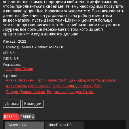
он постоянно снимает пародии и любительские фильмы, но,
чтобы приблизиться к своей мечте, ему необходимо поступить
в киношколу при Нью-Йоркском университете. Пытаясь скопить
денег на обучение, он устраивается на работу в местный
видеомагазин, пусть даже там «Шрэк» и ценится больше,
чем шедевры киноискусства. Но с приближением выпускного
Лоуренс все больше переживает о том, кого из себя
представляет и куда движется дальше.
Канада , 2022
Перевод:
Синема УСКиноПоиск HD
KП:
6.8
IMDB:
6.8
Режиссер:
Чендлер Левак
В ролях:
Айзиа Лехтинен
Перси Хайнс Уайт
Дэн Бирн
Криста Бриджес
Алекс Атеа
Сара Камачо
Иден Кьюпид
Ромина Д’Уго
Тавари Дэниэл-Симмс
Родриго Фернандес-Столл
Драмы
Комедии
ПЛЕЕР 1
ПЛЕЕР 2
Синема УС
КиноПоиск HD