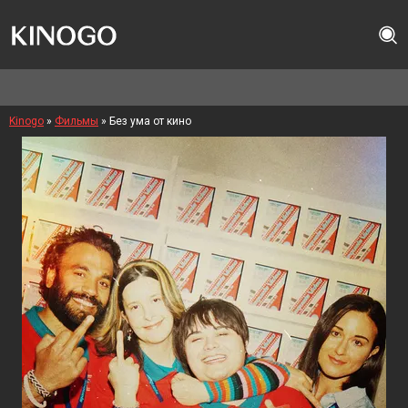
Kinogo
»
Фильмы
» Без ума от кино