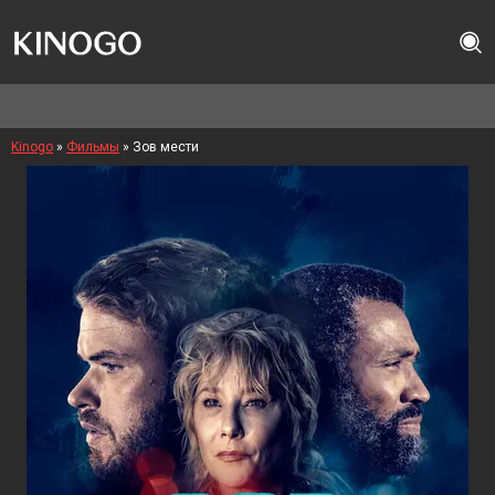
Kinogo
»
Фильмы
» Зов мести