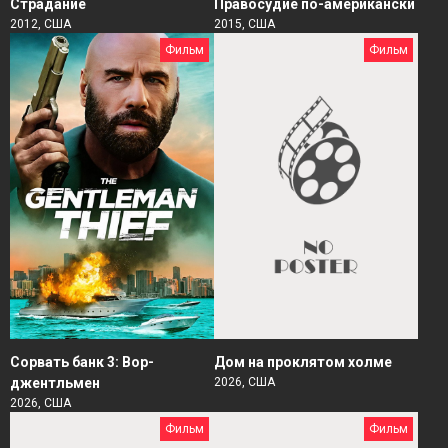
Страдание
Правосудие по-американски
2012, США
2015, США
Фильм
Фильм
Сорвать банк 3: Вор-
Дом на проклятом холме
джентльмен
2026, США
2026, США
Фильм
Фильм