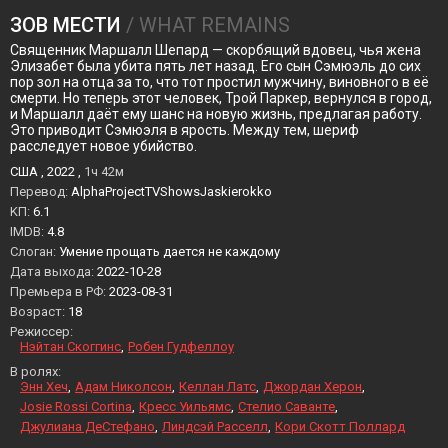
ЗОВ МЕСТИ
/ WHAT REMAINS
Священник Маршалл Шепард — скорбящий вдовец, чья жена
Элизабет была убита пять лет назад. Его сын Сэмюэль до сих
пор зол на отца за то, что тот простил мужчину, виновного в её
смерти. Но теперь этот человек, Трой Паркер, вернулся в город,
и Маршалл даёт ему шанс на новую жизнь, предлагая работу.
Это приводит Сэмюэля в ярость. Между тем, шериф
расследует новое убийство.
США , 2022 ,
1ч 42м
Перевод:
AlphaProjectTVShowsJaskierokko
KП:
6.1
IMDB:
4.8
Слоган:
Умение прощать дается не каждому
Дата выхода:
2022-10-28
Премьера в РФ:
2023-08-31
Возраст:
18
Режиссер:
Нэйтан Скоггинс
Робен Гудфеллоу
В ролях:
Энн Хеч
Адам Николсон
Келлан Латс
Джордан Херон
Josie Rossi Cortina
Кресс Уильямс
Стелио Саванте
Джулиана ДеСтефано
Линдсэй Расселл
Кори Скотт Поллард