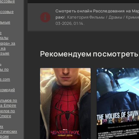
ассовые
Cмотреть онлайн Расследования на Ма
ассовые
раю
!. Категория Фильмы / Драмы / Крими
льные
03-2026, 01:14.
е
иалы
кара» за
 на
Рекомендуем посмотреть
языке
ь
ы по
s.com
 комедий
ильмов по
а Empire
велов по
Empire
их
стических
ерсии