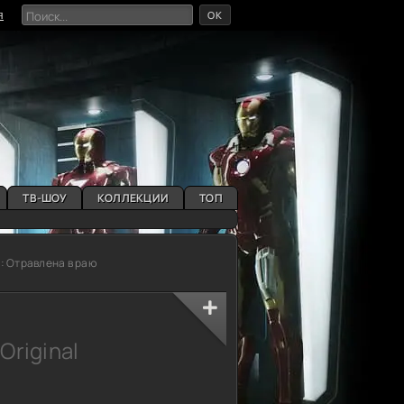
OK
я
ТВ-ШОУ
КОЛЛЕКЦИИ
ТОП
: Отравлена в раю
 Original