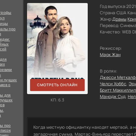
Год выпуска:
2021
Страна:
США Кан
строфы
кул
Жанр:
Драмы
Кри
анцы
Перевод:
Синема
иалы про
Качество:
WEB DL
в
едии:
ийных
Режиссер:
всей
Марк Жан
 для
ких
оевики
В ролях:
е
Джесси Меткалф
ок лучших
Челси Хоббс
Эри
СМОТРЕТЬ ОНЛАЙН
мов о
Бритт Маккиллип
ы для
Манодж Суд
Нел
КП: 6.3
 лучших
мов
ы,
а
ы про
Когда местную официантку находят мертвой, а н
список
загадочная сумма, Мартас-Винъярд перестает б
конец