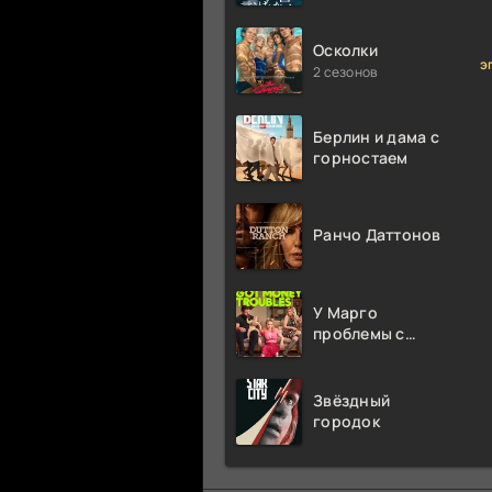
миллион раз
Осколки
э
2 сезонов
Берлин и дама с
горностаем
Ранчо Даттонов
У Марго
проблемы с
деньгами
Звёздный
городок