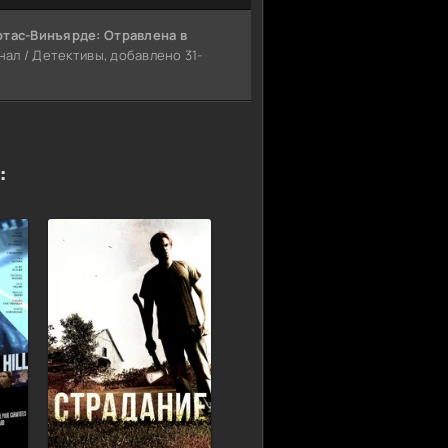
ртас-Винъярде: Отравлена в
нал / Детективы, добавлено 31-
: