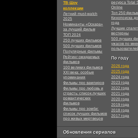
ресурса Total S
ТВ-Шоу
Online
коллекции
Топ 250 филь
Летний must-watch
Кинопоиска до
2025
года
Номинанты «Оскара»
Лучшие спагет
за лучший фильм
вестерны
ТОП 2024
500 лучших ф
250 лучших фильмов
ужасов по мн
500 лучших фильмов
пользователе
Популярные фильмы
Рейтинг ожидаемых
По году
фильмов
2026 года
100 великих фильмов
2025 года
XXI века: особые
2024 года
упоминания
2023 года
Фильмы про вампиров
2022 года
Фильмы про любовь и
страсть: список лучших
2021 года
романтических
2020 года
фильмов
2019 года
Фильмы про зомби:
2018 года
список лучших фильмов
2017 года
про живых мертвецов
Обновления сериалов