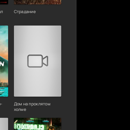
лл
Страдание
р-
Дом на проклятом
холме