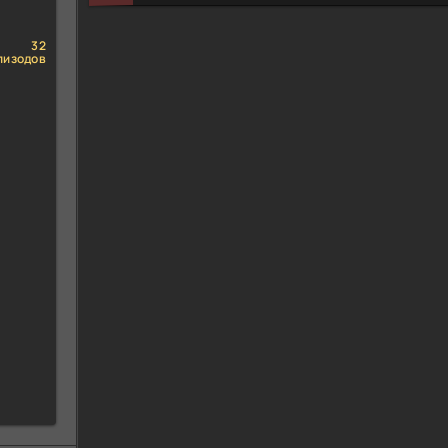
32
пизодов