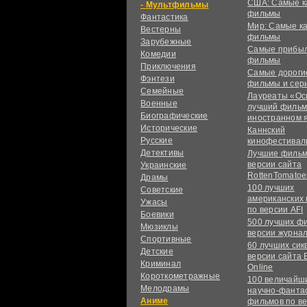
США: Самые к
Мультфильмы
фильмы
Фантастика
Мир: Самые к
Вестерны
фильмы
Зарубежные
Самые прибы
Комедии
фильмы
Приключения
Самые дороги
Фэнтези
фильмы и сер
Семейные
Лауреаты «Ос
Военные
лучший фильм
Биографические
иностранном 
Исторические
Каннский
Русские
кинофестивал
Детективы
Лучшие фильм
версии сайта
Украинские
RottenTomatoe
Драмы
100 лучших
Советские
американских
Ужасы
по версии AFI
Боевики
500 лучших ф
Мюзиклы
версии журнал
Спортивные
60 лучших сик
Детские
версии сайта 
Криминал
Online
Короткометражные
100 величайш
Мелодрамы
научно-фанта
Аниме
фильмов по в