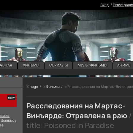
Вxoд
Регистраци
АВНАЯ
ФИЛЬМЫ
СЕРИАЛЫ
МУЛЬТФИЛЬМЫ
АНИМЕ
Kinogo
»
Фильмы
» Расследования на Мартас-Винъярде
Расследования на Мартас-
Винъярде: Отравлена в раю
/
смос:
х фильмов
title: Poisoned in Paradise
ие