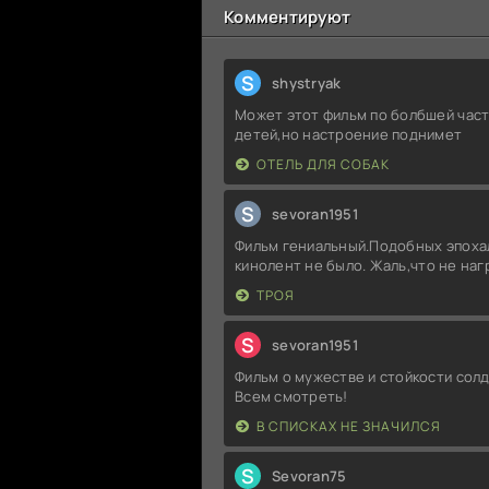
Комментируют
S
shystryak
Может этот фильм по болбшей част
детей,но настроение поднимет
ОТЕЛЬ ДЛЯ СОБАК
S
sevoran1951
Фильм гениальный.Подобных эпоха
кинолент не было. Жаль,что не на
ТРОЯ
S
sevoran1951
Фильм о мужестве и стойкости солд
Всем смотреть!
В СПИСКАХ НЕ ЗНАЧИЛСЯ
S
Sevoran75