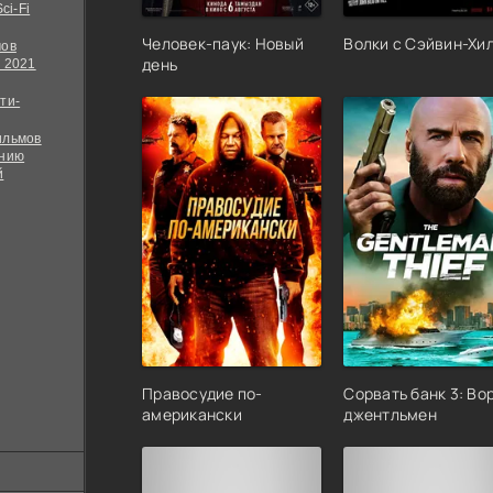
ci-Fi
Человек-паук: Новый
Волки с Сэйвин-Хи
мов
день
 2021
ти-
ильмов
ению
й
Правосудие по-
Сорвать банк 3: Во
американски
джентльмен