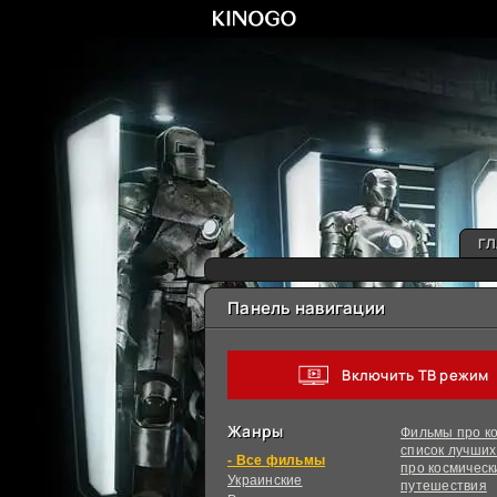
ГЛ
Панель навигации
Включить ТВ режим
Жанры
Фильмы про ко
список лучши
фильмы
про космическ
Украинcкие
путешествия