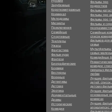
Русские
Фильмы про
Зарубежные
подростков
Короткометражные
Фильмы-ката
Криминал
Фильмы про а
Мелодрамы
Фильмы про т
Мюзиклы
Фильмы и сер
Приключения
программисто
Семейные
Семейные ком
список комед
Спортивные
фильмов для 
Триллеры
семьи
Ужасы
Мультфильмы
Фантастика
самых малень
Фильм-нуар
Комедийные б
Фэнтези
Романтически
Биографические
комедии: спис
Боевики
смешных филь
Вестерны
любви
Военные
Лучшие фильм
Детективы
детей: список
Детские
детских филь
Эротика
Лучшие фильм
основанные н
Документальные
комиксах
Драмы
Лучшие фильм
Исторические
апокалипсис: 
Комедии
фильмов про 