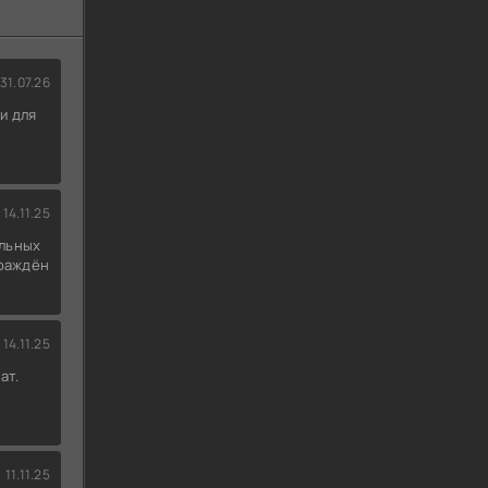
31.07.26
и для
14.11.25
льных
граждён
14.11.25
ат.
11.11.25