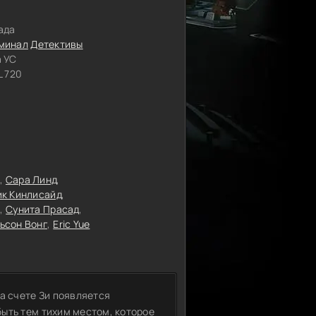
ада
минал
Детективы
 УС
 720
Сара Линд
к Кинлисайд
Сунита Прасад
ьсон Вонг
Eric Yue
а счете Зи появляется
ыть тем тихим местом, которое