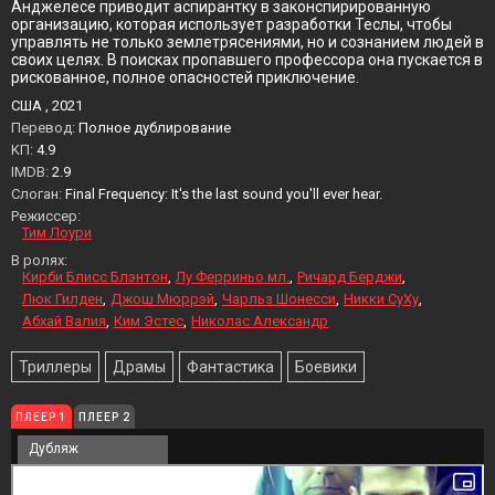
Анджелесе приводит аспирантку в законспирированную
организацию, которая использует разработки Теслы, чтобы
управлять не только землетрясениями, но и сознанием людей в
своих целях. В поисках пропавшего профессора она пускается в
рискованное, полное опасностей приключение.
США , 2021
Перевод:
Полное дублирование
KП:
4.9
IMDB:
2.9
Слоган:
Final Frequency: It's the last sound you'll ever hear.
Режиссер:
Тим Лоури
В ролях:
Кирби Блисс Блэнтон
Лу Ферриньо мл.
Ричард Берджи
Люк Гилден
Джош Мюррэй
Чарльз Шонесси
Никки СуХу
Абхай Валия
Ким Эстес
Николас Александр
Триллеры
Драмы
Фантастика
Боевики
ПЛЕЕР 1
ПЛЕЕР 2
Дубляж