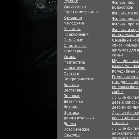
Русские
Фильмы про
Зарубежные
подростков
Короткометражные
Фильмы-ката
Криминал
Фильмы про а
Мелодрамы
Фильмы про т
Мюзиклы
Фильмы и сер
Приключения
программисто
Семейные
Семейные ком
список комед
Спортивные
фильмов для 
Триллеры
семьи
Ужасы
Мультфильмы
Фантастика
самых малень
Фильм-нуар
Комедийные б
Фэнтези
Романтически
Биографические
комедии: спис
Боевики
смешных филь
Вестерны
любви
Военные
Лучшие фильм
Детективы
детей: список
Детские
детских филь
Эротика
Лучшие фильм
основанные н
Документальные
комиксах
Драмы
Лучшие фильм
Исторические
апокалипсис: 
Комедии
фильмов про 