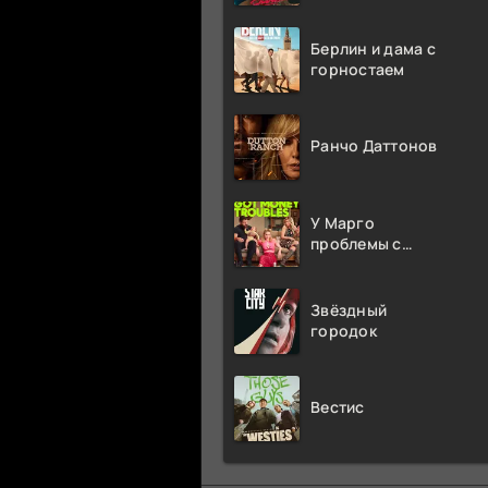
Берлин и дама с
горностаем
Ранчо Даттонов
У Марго
проблемы с
деньгами
Звёздный
городок
Вестис