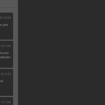
31.07.26
и для
14.11.25
льных
граждён
14.11.25
ат.
11.11.25