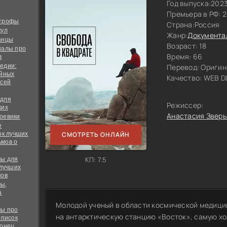
Год выпуска:
202
Премьера в РФ: 
строфы
Страна:
Россия
кул
Жанр:
Документа
анцы
Возраст: 18
иалы про
Время: 66
в
едии:
Перевод:
Оригин
ийных
Качество:
WEB DL
всей
 для
Режиссер:
ких
Анастасия Зверь
оевики
е
ок лучших
СМОТРЕТЬ ОНЛАЙН
мов о
КП: 7.5
ы для
 лучших
мов
ы,
а
Молодой ученый в области космической медици
ы про
на антарктическую станцию «Восток», самую хо
список
конец