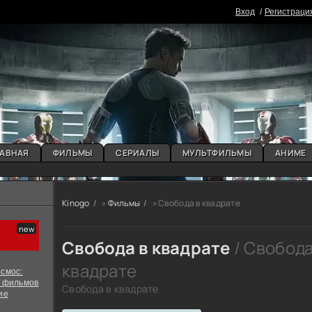
Вxoд
Регистраци
АВНАЯ
ФИЛЬМЫ
СЕРИАЛЫ
МУЛЬТФИЛЬМЫ
АНИМЕ
Kinogo
»
Фильмы
» Свобода в квадрате
Свобода в квадрате
/ Свобода
квадрате
смос:
х фильмов
Свобода в квадрате
ие