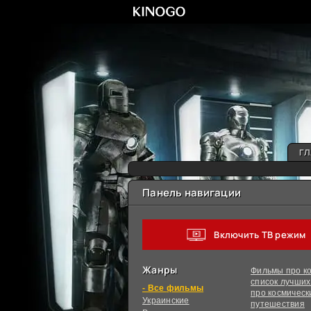
ГЛ
Панель навигации
Включить ТВ режим
Жанры
Фильмы про ко
список лучши
фильмы
про космическ
Украинcкие
путешествия