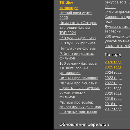
ресурса Total S
ТВ-Шоу
Online
коллекции
Топ 250 филь
Летний must-watch
Кинопоиска до
2025
года
Номинанты «Оскара»
Лучшие спагет
за лучший фильм
вестерны
ТОП 2024
500 лучших ф
250 лучших фильмов
ужасов по мн
500 лучших фильмов
пользователе
Популярные фильмы
Рейтинг ожидаемых
По году
фильмов
2026 года
100 великих фильмов
2025 года
XXI века: особые
2024 года
упоминания
2023 года
Фильмы про вампиров
2022 года
Фильмы про любовь и
страсть: список лучших
2021 года
романтических
2020 года
фильмов
2019 года
Фильмы про зомби:
2018 года
список лучших фильмов
2017 года
про живых мертвецов
Обновления сериалов