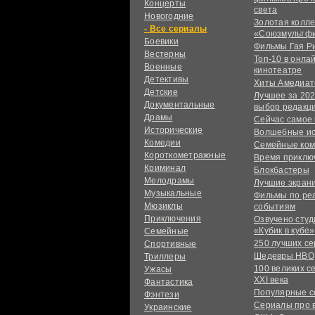
Концерты
света
Новогодние
Золотая колл
сериалы
«Союзмультф
Боевики
Фильмы Гая Р
Вестерны
Топ-10 в онла
Военные
кинотеатре
Детективы
Хиты Амедиат
Детские
Лучшее за 202
Документальные
выбор редакц
Драмы
Сейчас самое
Исторические
Волшебные и
Комедии
Семейные ко
Короткометражные
Время приклю
Криминал
Блокбастеры
Мелодрамы
Лучшие экран
Музыкальные
Фильмы по ре
Мюзиклы
событиям
Приключения
Озвучено сту
«Кубик в кубе»
Семейные
250 лучших с
Спортивные
Шедевры HBO
Триллеры
100 великих с
Ужасы
XXI века
Фантастика
Популярные 
Фэнтези
Сериалы про 
Украинcкие