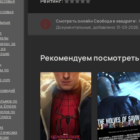
0
1
2
3
4
5
Рейтинг:
ассовые
ассовые
Cмотреть онлайн Свобода в квадрате
!.
льные
Документальные, добавлено 31-03-2026, 
е
иалы
кара» за
 на
языке
Рекомендуем посмотреть
ь
ы по
s.com
 комедий
ильмов по
а Empire
велов по
Empire
их
стических
ерсии