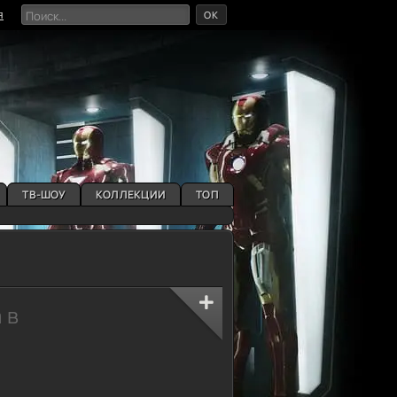
OK
я
ТВ-ШОУ
КОЛЛЕКЦИИ
ТОП
 в