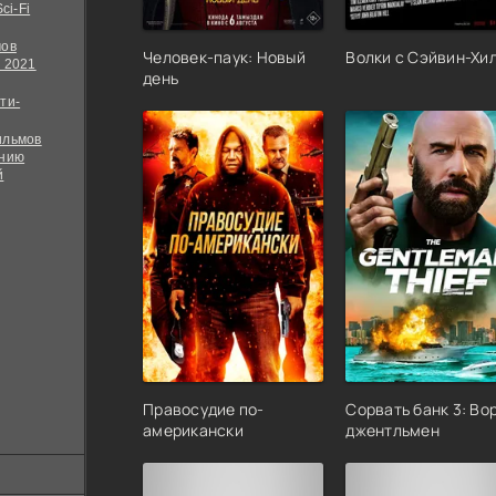
ci-Fi
мов
Человек-паук: Новый
Волки с Сэйвин-Хи
 2021
день
ти-
ильмов
ению
й
Правосудие по-
Сорвать банк 3: Во
американски
джентльмен