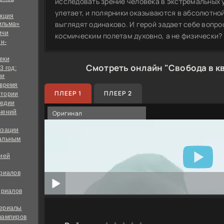
исследовать зрение человека в экстремальных 
улетает, и полярники оказываются в абсолютной
екция
выглядят одинаково. И герой задает себе вопрос
ильма»
ичи
космическим полетам духовно, а не физически?
йн-
еки
Смотреть онлайн "Свобода в к
3 год:
ии
 время
ПЛЕЕР 1
ПЛЕЕР 2
стории
медии
чений
Оригинал
изации
альным
дией
ериалов
ериалов
сериалы
вампиров