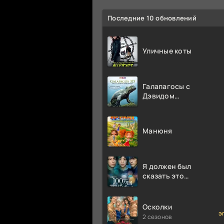
Последние 10 обновлений
Уличные коты
Галапагосы с
Дэвидом
Аттенборо
Манюня
Я должен был
сказать это
миллион раз
Осколки
э
2 сезонов