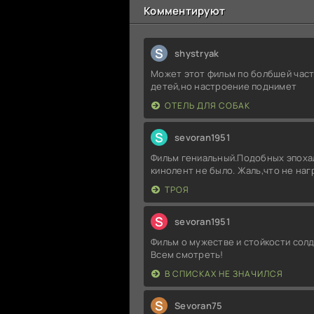
Комментируют
S
shystryak
Может этот фильм по болбшей част
детей,но настроение поднимет
ОТЕЛЬ ДЛЯ СОБАК
S
sevoran1951
Фильм гениальный.Подобных эпоха
кинолент не было. Жаль,что не на
ТРОЯ
S
sevoran1951
Фильм о мужестве и стойкости солд
Всем смотреть!
В СПИСКАХ НЕ ЗНАЧИЛСЯ
S
Sevoran75