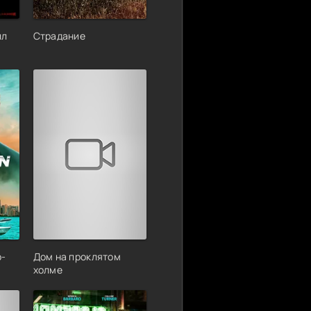
лл
Страдание
р-
Дом на проклятом
холме