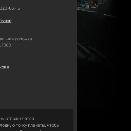
3
2023-03-16
льные
альная дорожка
 1080
кова
ны отправляется
лодную точку планеты, чтобы