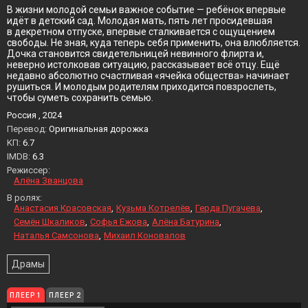
В жизни молодой семьи важное событие — ребёнок впервые
идёт в детский сад. Молодая мать, пять лет просидевшая
в декретном отпуске, впервые сталкивается с ощущением
свободы. Не зная, куда теперь себя применить, она влюбляется.
Дочка становится свидетельницей невинного флирта и,
неверно истолковав ситуацию, рассказывает всё отцу. Ещё
недавно абсолютно счастливая «ячейка общества» начинает
рушиться. И молодым родителям приходится повзрослеть,
чтобы суметь сохранить семью.
Россия , 2024
Перевод:
Оригинальная дорожка
KП:
6.7
IMDB:
6.3
Режиссер:
Алёна Званцова
В ролях:
Анастасия Красовская
Кузьма Котрелёв
Герда Пугачева
Семён Шкаликов
Софья Ежова
Алёна Батурина
Наталья Самсонова
Михаил Коновалов
Драмы
ПЛЕЕР 1
ПЛЕЕР 2