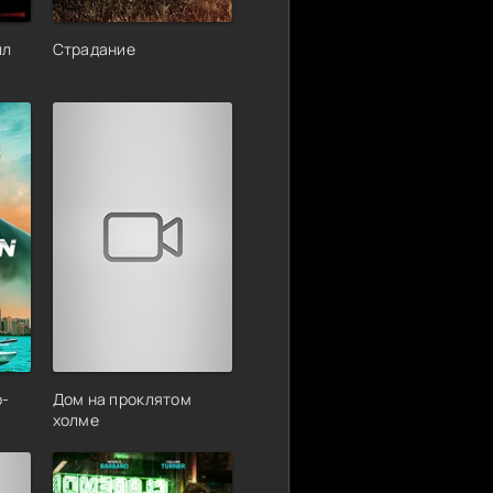
лл
Страдание
р-
Дом на проклятом
холме