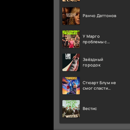
Ранчо Даттонов
У Марго
проблемы с
деньгами
Звёздный
городок
Стюарт Блум не
смог спасти
вселенную
Вестис