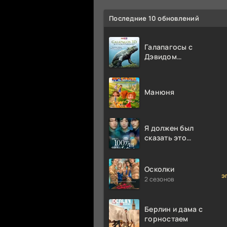
Последние 10 обновлений
Галапагосы с
Дэвидом
Аттенборо
Манюня
Я должен был
сказать это
миллион раз
Осколки
э
2 сезонов
Берлин и дама с
горностаем