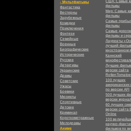
США: Самые к
Мультфильмы
фильмы
Фантастика
Мир: Самые к
Вестерны
фильмы
Зарубежные
Самые прибы
Комедии
фильмы
Приключения
Самые дороги
Фэнтези
фильмы и сер
Семейные
Лауреаты «Ос
Военные
лучший фильм
Биографические
иностранном 
Исторические
Каннский
Русские
кинофестивал
Детективы
Лучшие фильм
версии сайта
Украинские
RottenTomatoe
Драмы
100 лучших
Советские
американских
Ужасы
по версии AFI
Боевики
500 лучших ф
Мюзиклы
версии журнал
Спортивные
60 лучших сик
Детские
версии сайта 
Криминал
Online
Короткометражные
100 величайш
Мелодрамы
научно-фанта
Аниме
фильмов по в