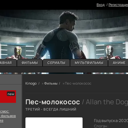
Вxoд
Регистраци
АВНАЯ
ФИЛЬМЫ
СЕРИАЛЫ
МУЛЬТФИЛЬМЫ
АНИМЕ
Kinogo
»
Фильмы
» Пес-молокосос
Пес-молокосос
/ Allan the Do
ТРЕТИЙ - ВСЕГДА ЛИШНИЙ
смос:
х фильмов
Год выпуска:
202
ие
Слоган: