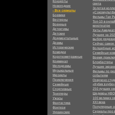
Концерты
света
Новогодние
Золотая колл
сериалы
«Союзмультф
Боевики
Фильмы Гая Р
Вестерны
Топ-10 в онла
Военные
кинотеатре
Детективы
Хиты Амедиат
Детские
Лучшее за 202
Документальные
выбор редакц
Драмы
Сейчас самое
Исторические
Волшебные и
Комедии
Семейные ко
Короткометражные
Время приклю
Криминал
Блокбастеры
Мелодрамы
Лучшие экран
Музыкальные
Фильмы по ре
Мюзиклы
событиям
Приключения
Озвучено сту
«Кубик в кубе»
Семейные
250 лучших с
Спортивные
Шедевры HBO
Триллеры
100 великих с
Ужасы
XXI века
Фантастика
Популярные 
Фэнтези
Сериалы про 
Украинcкие