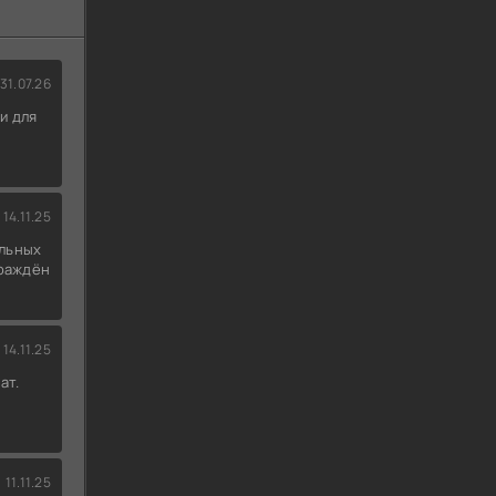
31.07.26
и для
14.11.25
льных
граждён
14.11.25
ат.
11.11.25