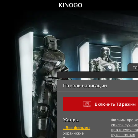
ГЛ
Панель навигации
Включить ТВ режим
Жанры
Фильмы про ко
список лучши
фильмы
про космическ
Украинcкие
путешествия