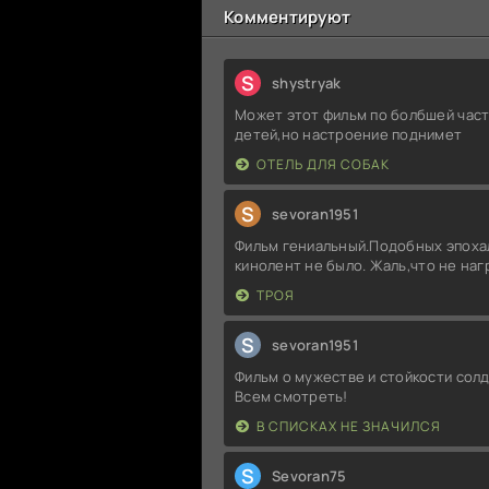
Комментируют
S
shystryak
Может этот фильм по болбшей част
детей,но настроение поднимет
ОТЕЛЬ ДЛЯ СОБАК
S
sevoran1951
Фильм гениальный.Подобных эпоха
кинолент не было. Жаль,что не на
ТРОЯ
S
sevoran1951
Фильм о мужестве и стойкости солд
Всем смотреть!
В СПИСКАХ НЕ ЗНАЧИЛСЯ
S
Sevoran75