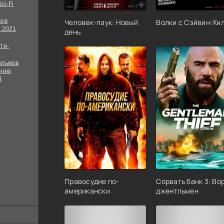
ci-Fi
мов
Человек-паук: Новый
Волки с Сэйвин-Хи
 2021
день
ти-
ильмов
ению
й
Правосудие по-
Сорвать банк 3: Во
американски
джентльмен