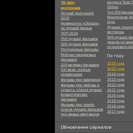
ресурса Total S
ТВ-Шоу
Online
коллекции
Топ 250 филь
Летний must-watch
Кинопоиска до
2025
года
Номинанты «Оскара»
Лучшие спагет
за лучший фильм
вестерны
ТОП 2024
500 лучших ф
250 лучших фильмов
ужасов по мн
500 лучших фильмов
пользователе
Популярные фильмы
Рейтинг ожидаемых
По году
фильмов
2026 года
100 великих фильмов
2025 года
XXI века: особые
2024 года
упоминания
2023 года
Фильмы про вампиров
2022 года
Фильмы про любовь и
страсть: список лучших
2021 года
романтических
2020 года
фильмов
2019 года
Фильмы про зомби:
2018 года
список лучших фильмов
2017 года
про живых мертвецов
Обновления сериалов