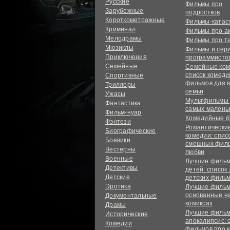
Русские
Фильмы про
Зарубежные
подростков
Короткометражные
Фильмы-ката
Криминал
Фильмы про а
Мелодрамы
Фильмы про т
Мюзиклы
Фильмы и сер
Приключения
программисто
Семейные
Семейные ком
список комед
Спортивные
фильмов для 
Триллеры
семьи
Ужасы
Мультфильмы
Фантастика
самых малень
Фильм-нуар
Комедийные б
Фэнтези
Романтически
Биографические
комедии: спис
Боевики
смешных филь
Вестерны
любви
Военные
Лучшие фильм
Детективы
детей: список
Детские
детских филь
Эротика
Лучшие фильм
основанные н
Документальные
комиксах
Драмы
Лучшие фильм
Исторические
апокалипсис: 
Комедии
фильмов про 