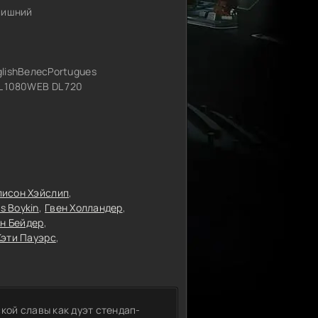
 лишний
shВелесPortugues
 1080WEB DL 720
лисон Хэйслип
s Boykin
Гвен Холландер
н Бейдер
Кэти Пауэрс
кой славы как дуэт стендап-