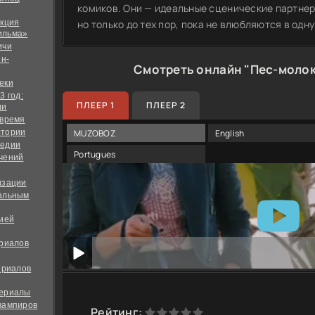
комиков. Они — идеальные сценические партнер
екция
но только до тех пор, пока не влюбляются в одну
ильма»
ичи
йн-
Смотреть онлайн "Пес-моло
еки
3 год:
ПЛЕЕР 1
ПЛЕЕР 2
ии
 время
стории
MUZOBOZ
English
медии
Portugues
чений
изации
альным
дией
ериалов
ериалов
сериалы
вампиров
0
1
2
3
4
5
Рейтинг: