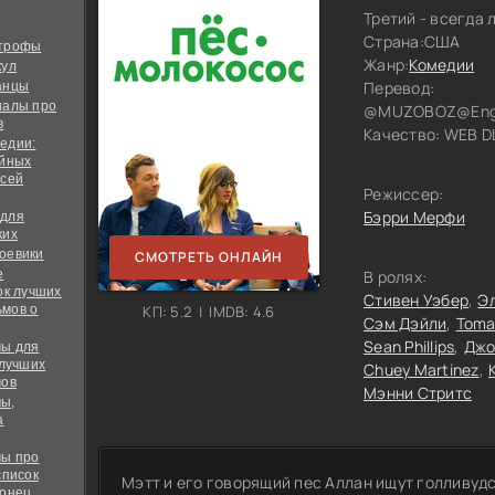
Третий - всегда
Страна:
США
строфы
Жанр:
Комедии
кул
Перевод:
анцы
иалы про
@MUZOBOZ@Engli
в
Качество:
WEB DL
едии:
ийных
всей
Режиссер:
Бэрри Мерфи
 для
ких
оевики
СМОТРЕТЬ ОНЛАЙН
е
В ролях:
ок лучших
Стивен Уэбер
Э
мов о
КП: 5.2 | IMDB: 4.6
Сэм Дэйли
Toma
Sean Phillips
Джо
ы для
 лучших
Chuey Martinez
мов
Мэнни Стритс
ы,
а
ы про
список
Мэтт и его говорящий пес Аллан ищут голливудс
конец