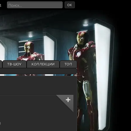
OK
я
ТВ-ШОУ
КОЛЛЕКЦИИ
ТОП
g
0