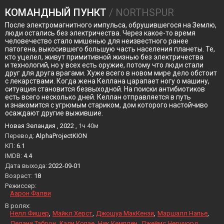
КОМАНДНЫЙ ПУНКТ
/ NORTHSPUR
После электромагнитного импульса, обрушившегося на Землю,
люди остались без электричества. Через какое-то время
человечество стало мишенью для неизвестного ранее
патогена, выкосившего большую часть населения планеты. Те,
кто уцелел, живут примитивной жизнью без электричества
и технологий, но у всех есть оружие, потому что люди стали
друг для друга врагами. Хуже всего в новом мире дело обстоит
с лекарствами. Когда жена Келлана царапает ногу о машину,
ситуация становится безвыходной. На поиски антибиотиков
есть всего несколько дней. Келлан отправляется в путь
и знакомится с угрюмым стариком, дом которого настойчиво
осаждают другие выжившие.
Новая Зеландия , 2022 ,
1ч 40м
Перевод:
AlphaProjectKION
KП:
6.1
IMDB:
4.4
Дата выхода:
2022-09-01
Возраст:
18
Режиссер:
Аарон Фалви
В ролях:
Нелл Фишер
Майкл Херст
Джошуа МакКензи
Маршалл Напье
Делани Таброн
Кали Копае
Ник Кемплен
Джеймс Черчуорд