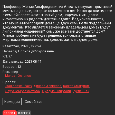
Профессор Женис Альфредович из Алматы покупает дом своей
мечты на деньги, которые копил много лет. Но когда они вместе
с семьей переезжают в новый дом, надеясь жить долго
и счастливо, их радость длится недолго. Ведь оказывается,
что мошенники продали дом еще двум семьям по поддельным
документам. Кто является законным владельцем дома? Будут
ли пойманы мошенники? Кому же все таки достанется дом?
А пока проблема не будет решена, три семьи, ставшие
жертвами мошенничества, должны жить в одном доме.
Казахстан , 2023 ,
1ч 25м
Перевод:
Полное дублирование
KП:
7.1
Дата выхода:
2023-08-17
Возраст:
12
Режиссер:
Максат Оспанов
В ролях:
Жан Байжанбаев
Динара Абикеева
Кажет Смагулов
Лаура Мырзахметова
Жулдыз Омиргали
Руслан Тай
Комедии
Семейные
ПЛЕЕР 1
ПЛЕЕР 2