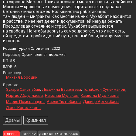
на окраине Москвы. Таких магазинов много в спальных районах
Москвы — крошечные помещения, спрятанные в подвалах
бетонных многоэтажек. Большинство работающих
там людей — мигранты. Как многие из них, Мухаббат находится
в рабстве. У нее нет денег и документов, ей некуда бежать.
Преодолевая отчаяние и страх, Мухаббат вырывается
на свободу. Но чтобы вернуть самое дорогое, что у нее есть,
ей предстоит пройти долгий путь, полный боли, компромиссов
и потерь.
Россия Турция Словения , 2022
Перевод:
Оригинальная дорожка
KП:
5.9
IMDB:
6
Режиссер:
Михаил Бородин
В ролях:
Зухара Сансызбай
Людмила Васильева
Толибжон Сулейманов
Наргис Абдуллаева
Николай Мулаков
Камилла Мухлисова
Мария Померанцева
Асель Тютюбаева
Данияр Артыкбаев
Люся Королькова
Драмы
Криминал
ПЛЕЕР 1
ПЛЕЕР 2
ДИВИСЬ УКРАЇНСЬКОЮ