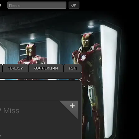
OK
я
ТВ-ШОУ
КОЛЛЕКЦИИ
ТОП
/ Miss
6