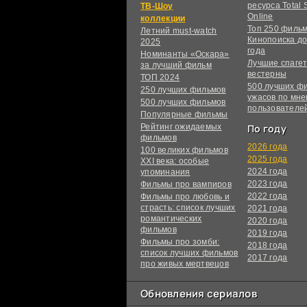
ресурса Total S
ТВ-Шоу
Online
коллекции
Топ 250 филь
Летний must-watch
Кинопоиска до
2025
года
Номинанты «Оскара»
Лучшие спагет
за лучший фильм
вестерны
ТОП 2024
500 лучших ф
250 лучших фильмов
ужасов по мн
500 лучших фильмов
пользователе
Популярные фильмы
Рейтинг ожидаемых
По году
фильмов
2026 года
100 великих фильмов
2025 года
XXI века: особые
2024 года
упоминания
2023 года
Фильмы про вампиров
2022 года
Фильмы про любовь и
страсть: список лучших
2021 года
романтических
2020 года
фильмов
2019 года
Фильмы про зомби:
2018 года
список лучших фильмов
2017 года
про живых мертвецов
Обновления сериалов