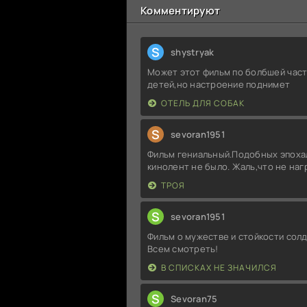
Комментируют
S
shystryak
Может этот фильм по болбшей част
детей,но настроение поднимет
ОТЕЛЬ ДЛЯ СОБАК
S
sevoran1951
Фильм гениальный.Подобных эпоха
кинолент не было. Жаль,что не на
ТРОЯ
S
sevoran1951
Фильм о мужестве и стойкости солд
Всем смотреть!
В СПИСКАХ НЕ ЗНАЧИЛСЯ
S
Sevoran75