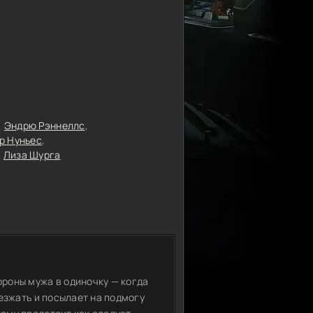
Эндрю Рэннеллс
р Нуньес
Лиза Шурга
роны мужа в одиночку — когда
езжать и посылает на подмогу