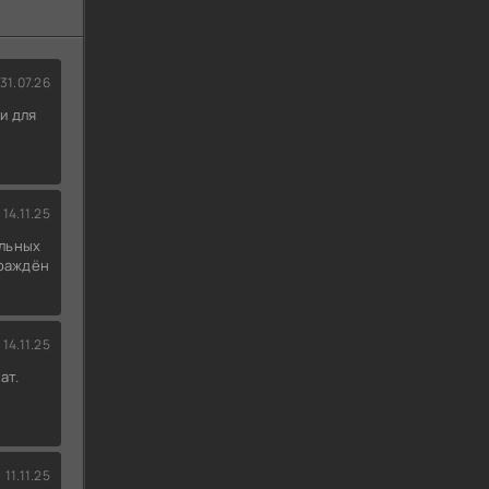
31.07.26
и для
14.11.25
льных
граждён
14.11.25
ат.
11.11.25