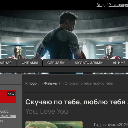
Вxoд
Регистраци
АВНАЯ
ФИЛЬМЫ
СЕРИАЛЫ
МУЛЬТФИЛЬМЫ
АНИМЕ
Kinogo
»
Фильмы
» Скучаю по тебе, люблю тебя
Скучаю по тебе, люблю тебя
You, Love You
смос:
х фильмов
ие
Год выпуска:
202