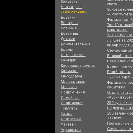
Концерты
света
Новогодние
Золотая колл
сериалы
«Союзмультф
Боевики
Фильмы Гая Р
Вестерны
Топ-10 в онла
Военные
кинотеатре
Детективы
Хиты Амедиат
Детские
Лучшее за 202
Документальные
выбор редакц
Драмы
Сейчас самое
Исторические
Волшебные и
Комедии
Семейные ко
Короткометражные
Время приклю
Криминал
Блокбастеры
Мелодрамы
Лучшие экран
Музыкальные
Фильмы по ре
Мюзиклы
событиям
Приключения
Озвучено сту
«Кубик в кубе»
Семейные
250 лучших с
Спортивные
Шедевры HBO
Триллеры
100 великих с
Ужасы
XXI века
Фантастика
Популярные 
Фэнтези
Сериалы про 
Украинcкие