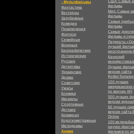
США: Самые к
Мультфильмы
фильмы
Фантастика
Мир: Самые к
Вестерны
фильмы
Зарубежные
Самые прибы
Комедии
фильмы
Приключения
Самые дороги
Фэнтези
фильмы и сер
Семейные
Лауреаты «Ос
Военные
лучший фильм
Биографические
иностранном 
Исторические
Каннский
Русские
кинофестивал
Детективы
Лучшие фильм
версии сайта
Украинские
RottenTomatoe
Драмы
100 лучших
Советские
американских
Ужасы
по версии AFI
Боевики
500 лучших ф
Мюзиклы
версии журнал
Спортивные
60 лучших сик
Детские
версии сайта 
Криминал
Online
Короткометражные
100 величайш
Мелодрамы
научно-фанта
Аниме
фильмов по в