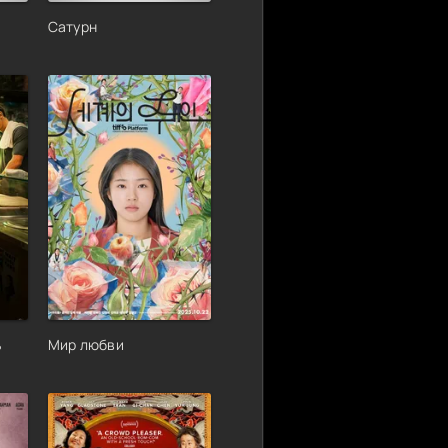
Сатурн
ь
Мир любви