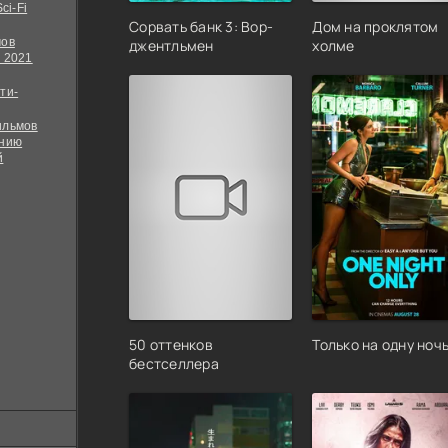
ci-Fi
Сорвать банк 3: Вор-
Дом на проклятом
мов
джентльмен
холме
 2021
ти-
ильмов
ению
й
50 оттенков
Только на одну ноч
бестселлера