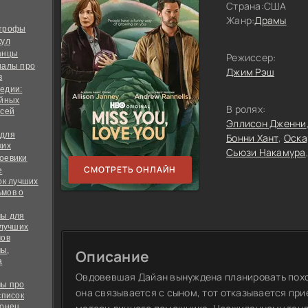
Страна:
США
Жанр:
Драмы
строфы
кул
анцы
Режиссер:
иалы про
Джим Рэш
в
едии:
ийных
В ролях:
всей
Эллисон Дженни
 для
Бонни Хант
Оска
ких
Сьюзи Накамура
оевики
СМОТРЕТЬ ОНЛАЙН
е
ок лучших
мов о
ы для
 лучших
мов
ы,
Описание
а
Овдовевшая Дайан вынуждена планировать похо
ы про
она связывается с сыном, тот отказывается при
список
конец