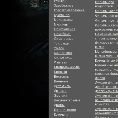
Русские
Фильмы про
Зарубежные
подростков
Короткометражные
Фильмы-ката
Криминал
Фильмы про а
Мелодрамы
Фильмы про т
Мюзиклы
Фильмы и сер
Приключения
программисто
Семейные
Семейные ком
список комед
Спортивные
фильмов для 
Триллеры
семьи
Ужасы
Мультфильмы
Фантастика
самых малень
Фильм-нуар
Комедийные б
Фэнтези
Романтически
Биографические
комедии: спис
Боевики
смешных филь
Вестерны
любви
Военные
Лучшие фильм
Детективы
детей: список
Детские
детских филь
Эротика
Лучшие фильм
основанные н
Документальные
комиксах
Драмы
Лучшие фильм
Исторические
апокалипсис: 
Комедии
фильмов про 