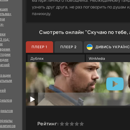
матери личного помощника. Неожиданному танд
узнать друг друга, не раз поговорить по душам 
екция
панихиду.
ильма»
ичи
йн-
Смотреть онлайн "Скучаю по тебе,
еки
3 год:
ии
ПЛЕЕР 1
ПЛЕЕР 2
ДИВИСЬ УКРАЇН
 время
стории
Дубляж
WinMedia
медии
чений
изации
альным
дией
ериалов
ериалов
сериалы
0
1
2
3
4
5
Рейтинг:
вампиров