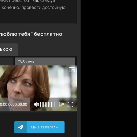
ему предстоит как следует
и, конечно, провести достойную
 люблю тебя" бесплатно
СЬКОЮ
TVShows
МЫ В ТЕЛЕГРАМ