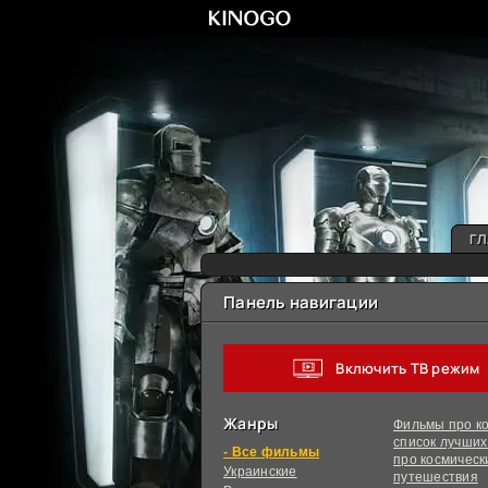
ГЛ
Панель навигации
Включить ТВ режим
Жанры
Фильмы про ко
список лучши
фильмы
про космическ
Украинcкие
путешествия