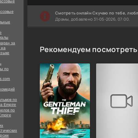
ассовые
ассовые
Cмотреть онлайн Скучаю по тебе, люб
Драмы, добавлено 31-05-2026, 07:00.
льные
е
иалы
кара» за
Рекомендуем посмотреть
 на
языке
ь
ы по
s.com
 комедий
ильмов по
а Empire
велов по
Empire
их
стических
ерсии