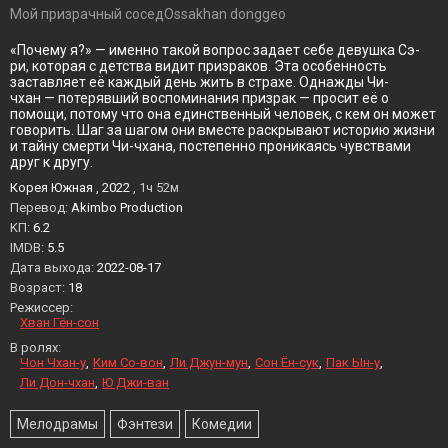
Мой призрачный соседOssakhan donggeo
«Почему я?» — именно такой вопрос задает себе девушка Сэ-
ри, которая с детства видит призраков. Эта особенность
заставляет её каждый день жить в страхе. Однажды Чи-
чхан — потерявший воспоминания призрак — просит её о
помощи, потому что она единственный человек, с кем он может
говорить. Шаг за шагом они вместе раскрывают историю жизни
и тайну смерти Чи-чхана, постепенно проникаясь чувствами
друг к другу.
Корея Южная , 2022 ,
1ч 52м
Перевод:
Akimbo Production
KП:
6.2
IMDB:
5.5
Дата выхода:
2022-08-17
Возраст:
18
Режиссер:
Хван Гён-сон
В ролях:
Чон Чхан-у
Ким Со-вон
Ли Джун-мун
Сон Ён-сук
Пак Ын-у
Ли Дон-чхан
Ю Джи-ван
Мелодрамы
Фэнтези
Комедии