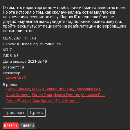
О том, что наркоторговля — прибыльный бизнес, известно всем.
Но эта история о том, как сколачивались сотни миллионов
на «лечении» севших на иглу. Парню Юте повезло больше
других. Ему выпал шанс увидеть подпольный бизнес изнутри,
пройти весь путь: от пациента на реабилитации до вербовщика
новых клиентов.
США , 2021 ,
1ч 51м
Перевод:
iTunesEnglishPortugues
KП:
7
IMDB:
6.3
Дата выхода:
2021-02-19
Возраст:
18
Режиссер:
Джон Своб
В ролях:
Джек Килмер
Майкл Кеннет Уильямс
Джессика Рот
Элис Энглерт
Питер Грин
Фрэнк Грилло
Мелисса Лео
Томас Деккер
Сэм Кортин
Рене Уиллетт
Триллеры
Драмы
ПЛЕЕР 1
ПЛЕЕР 2