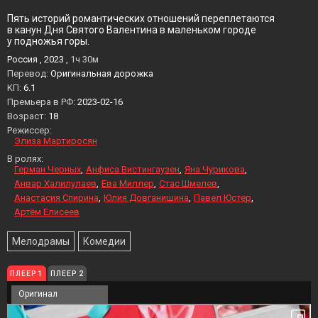
Пять историй романтических отношений переплетаются
в канун Дня Святого Валентина в маленьком городе
у подножья горы.
Россия , 2023 ,
1ч 30м
Перевод:
Оригинальная дорожка
KП:
6.1
Премьера в РФ:
2023-02-16
Возраст:
18
Режиссер:
Элиза Мартиросян
В ролях:
Герман Черных
Анфиса Вистингаузен
Яна Чурикова
Анвар Халилулаев
Ева Миллер
Стас Шмелев
Анастасия Спирина
Юлия Довганишина
Павел Юстер
Артём Елисеев
Мелодрамы
Комедии
ПЛЕЕР 1
ПЛЕЕР 2
Оригинал