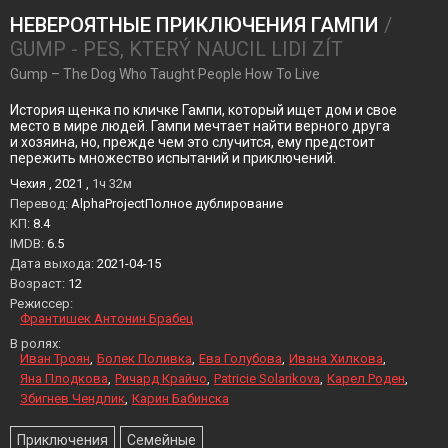
НЕВЕРОЯТНЫЕ ПРИКЛЮЧЕНИЯ ГАМПИ
/
GUMP - PES, KTERÝ NAUCIL LIDI ZÍT
Gump – The Dog Who Taught People How To Live
История щенка по кличке Гампи, который ищет дом и свое
место в мире людей. Гампи мечтает найти верного друга
и хозяина, но, прежде чем это случится, ему предстоит
пережить множество испытаний и приключений.
Чехия , 2021 ,
1ч 32м
Перевод:
AlphaProjectПолное дублирование
KП:
8.4
IMDB:
6.5
Дата выхода:
2021-04-15
Возраст:
12
Режиссер:
Франтишек Антонин Брабец
В ролях:
Иван Троян
Болек Поливка
Ева Голубова
Ивана Хилкова
Яна Плодкова
Ричард Крайчо
Patricie Solarikova
Карел Роден
Збигнев Чендлик
Карин Бабинска
Приключения
Семейные