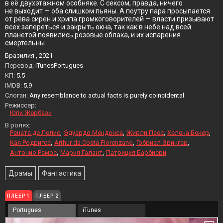
в её двухэтажном особняке. С сексом, правда, ничего
не выходит — оба слишком пьяны. А поутру пара просыпается
от рёва сирен и хрипа громкоговорителей — власти призывают
всех запереться и закрыть окна, так как в небе над всей
планетой появились розовые облака, и их испарения
смертельны.
Бразилия , 2021
Перевод:
iTunesPortugues
KП:
5.5
IMDB:
5.9
Слоган:
Any resemblance to actual facts is purely coincidental
Режиссер:
Юли Жербази
В ролях:
Рената де Лелис
Эдуардо Мендонса
Жирли Паес
Хелена Бекер
Кая Родригес
Arthur da Costa Florenzano
Гэбриел Эрингер
Антонио Рамос
Мария Галант
Патриция Барбиери
Драмы
Фантастика
ПЛЕЕР 1
ПЛЕЕР 2
Portugues
iTunes