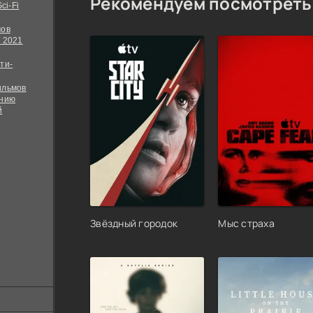
Рекомендуем посмотреть
ci-Fi
мов
 2021
ти-
ильмов
ению
й
Звёздный городок
Мыс страха