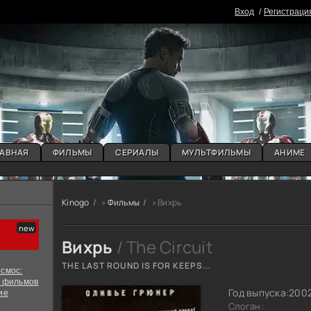
Вxoд
Регистраци
АВНАЯ
ФИЛЬМЫ
СЕРИАЛЫ
МУЛЬТФИЛЬМЫ
АНИМЕ
Kinogo
»
Фильмы
» Вихрь
Вихрь
/ The Circuit
THE LAST ROUND IS FOR KEEPS...
смос:
х фильмов
Год выпуска:
200
ие
Слоган: