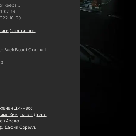
or keeps...
1-07-16
2022-10-20
вики
Спортивные
iceBack Board Cinema |
80
Брайан Джинесс
ймс Ким
Билли Драго
ен Аведон
ф
Дафна Оррелл