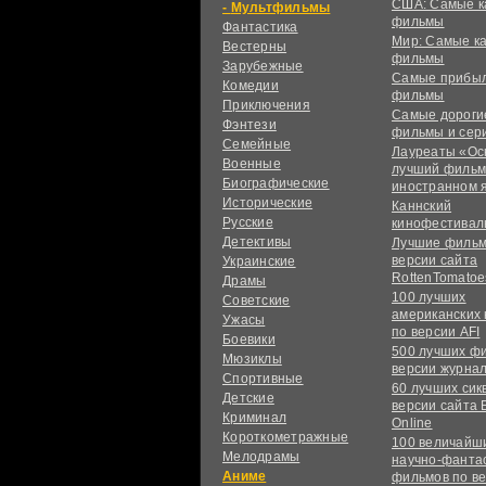
США: Самые к
Мультфильмы
фильмы
Фантастика
Мир: Самые к
Вестерны
фильмы
Зарубежные
Самые прибы
Комедии
фильмы
Приключения
Самые дороги
Фэнтези
фильмы и сер
Семейные
Лауреаты «Ос
Военные
лучший фильм
Биографические
иностранном 
Исторические
Каннский
Русские
кинофестивал
Детективы
Лучшие фильм
версии сайта
Украинские
RottenTomatoe
Драмы
100 лучших
Советские
американских
Ужасы
по версии AFI
Боевики
500 лучших ф
Мюзиклы
версии журнал
Спортивные
60 лучших сик
Детские
версии сайта 
Криминал
Online
Короткометражные
100 величайш
Мелодрамы
научно-фанта
Аниме
фильмов по в