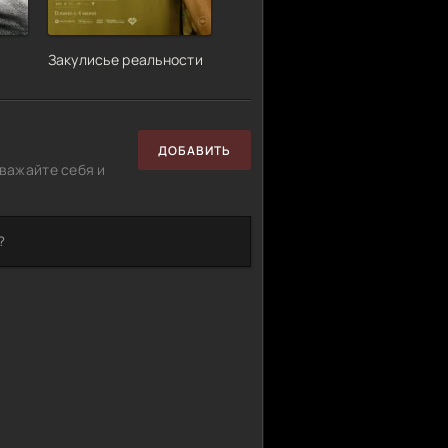
Закулисье реальности
ДОБАВИТЬ
важайте себя и
?