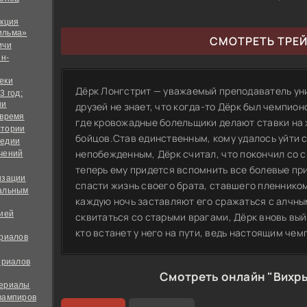
екция
ильма»
СМОТРЕТЬ ТРЕ
ичи
йн-
еки
Дёрк Лонгстрит — уважаемый преподаватель уни
3 год:
ии
друзей не знает, что когда-то Дёрк был чемпион
 время
где кровожадные болельщики делают ставки на
стории
бойцов.Став единственным, кому удалось уйти 
медии
непобежденным, Дёрк считал, что покончил со 
чений
теперь ему придется вспомнить все болевые пр
изации
спасти жизнь своего брата, ставшего пленником
альным
каждую ночь заставляют его сражаться с алчн
дией
сквитаться со старыми врагами, Дёрк вновь вый
кто встанет у него на пути, ведь настоящим че
ериалов
ериалов
Смотреть онлайн "Вихрь
сериалы
вампиров