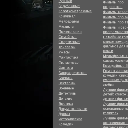
Русские
Фильмы про
Зарубежные
подростков
Короткометражные
Фильмы-ката
Криминал
Фильмы про а
Мелодрамы
Фильмы про т
Мюзиклы
Фильмы и сер
Приключения
программисто
Семейные
Семейные ком
список комед
Спортивные
фильмов для 
Триллеры
семьи
Ужасы
Мультфильмы
Фантастика
самых малень
Фильм-нуар
Комедийные б
Фэнтези
Романтически
Биографические
комедии: спис
Боевики
смешных филь
Вестерны
любви
Военные
Лучшие фильм
Детективы
детей: список
Детские
детских филь
Эротика
Лучшие фильм
основанные н
Документальные
комиксах
Драмы
Лучшие фильм
Исторические
апокалипсис: 
Комедии
фильмов про 