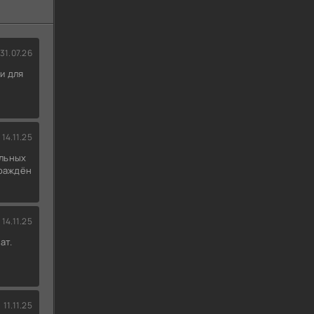
31.07.26
и для
14.11.25
льных
граждён
14.11.25
ат.
11.11.25