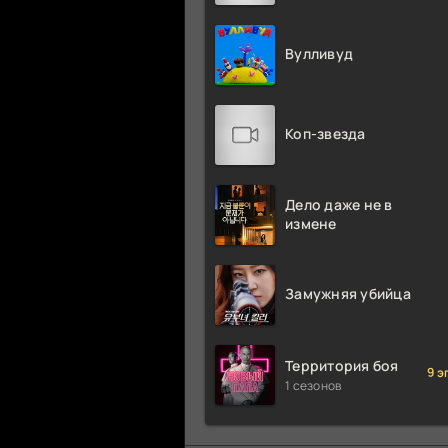
Вулливуд
Коп-звезда
Дело даже не в
измене
Замужняя убийца
Территория боя
9 э
1 сезонов