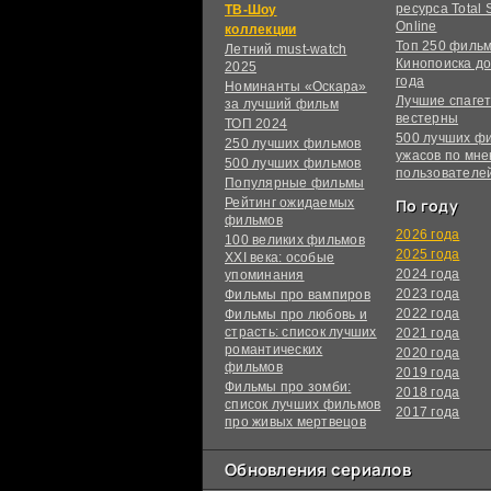
ресурса Total S
ТВ-Шоу
Online
коллекции
Топ 250 филь
Летний must-watch
Кинопоиска до
2025
года
Номинанты «Оскара»
Лучшие спагет
за лучший фильм
вестерны
ТОП 2024
500 лучших ф
250 лучших фильмов
ужасов по мн
500 лучших фильмов
пользователе
Популярные фильмы
Рейтинг ожидаемых
По году
фильмов
2026 года
100 великих фильмов
2025 года
XXI века: особые
2024 года
упоминания
2023 года
Фильмы про вампиров
2022 года
Фильмы про любовь и
страсть: список лучших
2021 года
романтических
2020 года
фильмов
2019 года
Фильмы про зомби:
2018 года
список лучших фильмов
2017 года
про живых мертвецов
Обновления сериалов