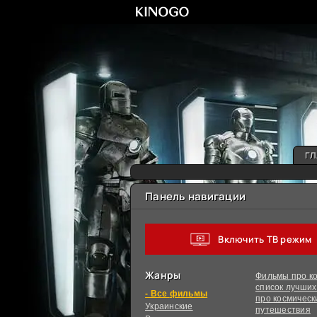
ГЛ
Панель навигации
Включить ТВ режим
Жанры
Фильмы про ко
список лучши
фильмы
про космическ
Украинcкие
путешествия