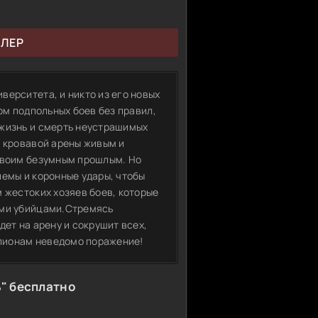
ЙЛЕР
верситета, и никто из его новых
ом подпольных боев без правил,
 жизнь и смерть неустрашимых
с кровавой арены живым и
своим безумным прошлым. Но
иемы и коронные удары, чтобы
 жестоких хозяев боев, которые
ыми убийцами.Стремясь
дет на арену и сокрушит всех,
мпионам неведомо поражение!
" бесплатно