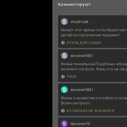
Комментируют
S
shystryak
Может этот фильм по болбшей част
детей,но настроение поднимет
ОТЕЛЬ ДЛЯ СОБАК
S
sevoran1951
Фильм гениальный.Подобных эпоха
кинолент не было. Жаль,что не на
ТРОЯ
S
sevoran1951
Фильм о мужестве и стойкости солд
Всем смотреть!
В СПИСКАХ НЕ ЗНАЧИЛСЯ
S
Sevoran75