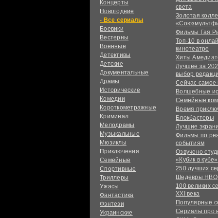
Концерты
света
Новогодние
Золотая колл
сериалы
«Союзмультф
Боевики
Фильмы Гая Р
Вестерны
Топ-10 в онла
Военные
кинотеатре
Детективы
Хиты Амедиат
Детские
Лучшее за 202
Документальные
выбор редакц
Драмы
Сейчас самое
Исторические
Волшебные и
Комедии
Семейные ко
Короткометражные
Время приклю
Криминал
Блокбастеры
Мелодрамы
Лучшие экран
Музыкальные
Фильмы по ре
Мюзиклы
событиям
Приключения
Озвучено сту
«Кубик в кубе»
Семейные
250 лучших с
Спортивные
Шедевры HBO
Триллеры
100 великих с
Ужасы
XXI века
Фантастика
Популярные 
Фэнтези
Сериалы про 
Украинcкие