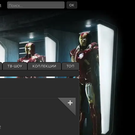
OK
я
ТВ-ШОУ
КОЛЛЕКЦИИ
ТОП
2