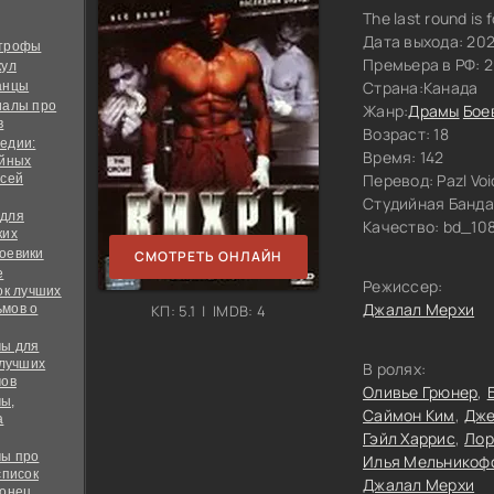
The last round is f
Дата выхода: 202
строфы
Премьера в РФ: 
кул
Страна:
Канада
анцы
иалы про
Жанр:
Драмы
Бое
в
Возраст: 18
едии:
Время: 142
ийных
Перевод:
Pazl Vo
всей
Студийная Банда
 для
Качество:
bd_10
ких
оевики
СМОТРЕТЬ ОНЛАЙН
е
Режиссер:
ок лучших
Джалал Мерхи
мов о
КП: 5.1 | IMDB: 4
ы для
 лучших
В ролях:
мов
Оливье Грюнер
ы,
Саймон Ким
Дже
а
Гэйл Харрис
Лор
ы про
Илья Мельникоф
список
Джалал Мерхи
конец