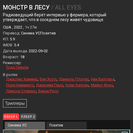
МОНСТР В ЛЕСУ
/ ALL EYES
Радиоведущий берёт интервью у фермера, который
утверждает, что в соседнем лесу живёт чудовище.
США , 2022 ,
1ч 27м
Перевод:
Синема УСПозитив
KП:
5.9
IMDB:
5.4
Дата выхода:
2022-09-02
Возраст:
18
Режиссер:
Тодд Гринли
В ролях:
Джаспер Хаммер
Бен Холл
Даниэль Плогер
Ник Баллард
Лори Каммингс
Джереми Парр
Клер Каплан
Майкл Фокс
Джесси Стивенс
Бекки Росс
Триллеры
ПЛЕЕР 1
ПЛЕЕР 2
Синема УС
Позитив