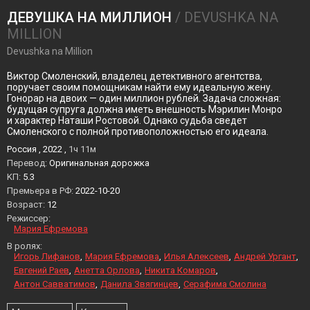
ДЕВУШКА НА МИЛЛИОН
/ DEVUSHKA NA
MILLION
Devushka na Million
Виктор Смоленский, владелец детективного агентства,
поручает своим помощникам найти ему идеальную жену.
Гонорар на двоих — один миллион рублей. Задача сложная:
будущая супруга должна иметь внешность Мэрилин Монро
и характер Наташи Ростовой. Однако судьба сведет
Смоленского с полной противоположностью его идеала.
Россия , 2022 ,
1ч 11м
Перевод:
Оригинальная дорожка
KП:
5.3
Премьера в РФ:
2022-10-20
Возраст:
12
Режиссер:
Мария Ефремова
В ролях:
Игорь Лифанов
Мария Ефремова
Илья Алексеев
Андрей Ургант
Евгений Раев
Анетта Орлова
Никита Комаров
Антон Савватимов
Данила Звягинцев
Серафима Смолина