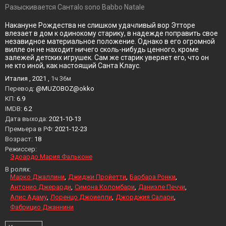
Разыскивается СантаIo sono Babbo Natale
Накануне Рождества не слишком удачливый вор Этторе
влезает в дом к одинокому старику, в надежде поправить свое
незавидное материальное положение. Однако в его огромной
вилле он не находит ничего сколь-нибудь ценного, кроме
залежей детских игрушек. Сам же старик уверяет его, что он
не кто иной, как настоящий Санта Клаус.
Италия , 2021 ,
1ч 36м
Перевод:
@MUZOBOZ@okko
KП:
6.9
IMDB:
6.2
Дата выхода:
2021-10-13
Премьера в РФ:
2021-12-23
Возраст:
18
Режиссер:
Эдоардо Мария Фальконе
В ролях:
Марко Джаллини
Джиджи Пройетти
Барбара Ронки
Антонио Джерарди
Симона Коломбари
Даниэле Печчи
Алис Адаму
Лоренцо Джоиелли
Джорджия Салари
Фабрицио Джаннини