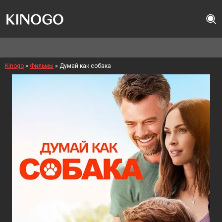
Kinogo
»
Фильмы
» Думай как собака