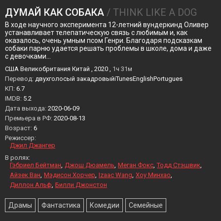
ДУМАЙ КАК СОБАКА
/ THINK LIKE A DOG
В ходе научного эксперимента 12-летний вундеркинд Оливер
устанавливает телепатическую связь с любимым и, как
оказалось, очень умным псом Генри. Благодаря подсказкам
собаки парню удается решать проблемы в школе, дома и даже
с девочками…
США Великобритания Китай , 2020 ,
1ч 31м
Перевод:
двухголосый закадровыйiTunesEnglishPortugues
KП:
6.7
IMDB:
5.2
Дата выхода:
2020-06-09
Премьера в РФ:
2020-08-13
Возраст:
6
Режиссер:
Джил Джангер
В ролях:
Гэбриел Бейтман
Джош Дюамель
Меган Фокс
Тодд Стэшвик
Айзек Ван
Мэдисон Хорчер
Izaac Wang
Хоу Минхао
Диллон Альф
Билли Джонстон
Драмы
Фантастика
Комедии
Семейные