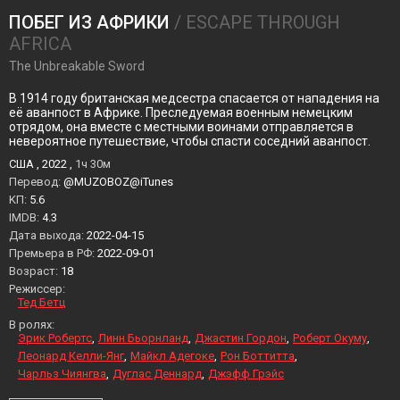
ПОБЕГ ИЗ АФРИКИ
/ ESCAPE THROUGH
AFRICA
The Unbreakable Sword
В 1914 году британская медсестра спасается от нападения на
её аванпост в Африке. Преследуемая военным немецким
отрядом, она вместе с местными воинами отправляется в
невероятное путешествие, чтобы спасти соседний аванпост.
США , 2022 ,
1ч 30м
Перевод:
@MUZOBOZ@iTunes
KП:
5.6
IMDB:
4.3
Дата выхода:
2022-04-15
Премьера в РФ:
2022-09-01
Возраст:
18
Режиссер:
Тед Бетц
В ролях:
Эрик Робертс
Линн Бьорнланд
Джастин Гордон
Роберт Окуму
Леонард Келли-Янг
Майкл Адегоке
Рон Боттитта
Чарльз Чиянгва
Дуглас Деннард
Джэфф Грэйс