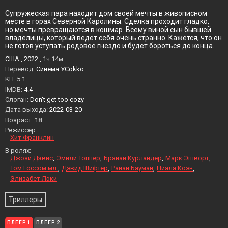
Супружеская пара находит дом своей мечты в живописном
месте в горах Северной Каролины. Сделка проходит гладко,
но мечты превращаются в кошмар. Всему виной сын бывшей
владелицы, который ведёт себя очень странно. Кажется, что он
не готов уступать родовое гнездо и будет бороться до конца.
США , 2022 ,
1ч 14м
Перевод:
Синема УСokko
KП:
5.1
IMDB:
4.4
Слоган:
Don't get too cozy
Дата выхода:
2022-03-20
Возраст:
18
Режиссер:
Хит Франклин
В ролях:
Джози Дэвис
Эмили Топпер
Брайан Курландер
Марк Эшворт
Том Госсом мл.
Дэвид Шифтер
Райан Бауман
Ниала Коэн
Элизабет Лэки
Триллеры
ПЛЕЕР 1
ПЛЕЕР 2