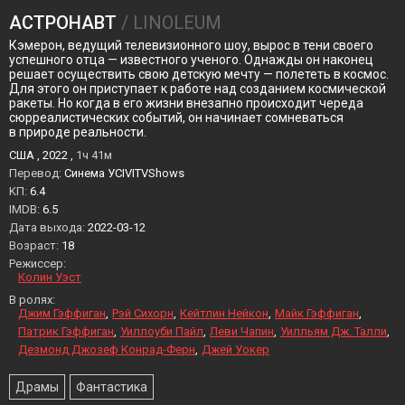
АСТРОНАВТ
/ LINOLEUM
Кэмерон, ведущий телевизионного шоу, вырос в тени своего
успешного отца — известного ученого. Однажды он наконец
решает осуществить свою детскую мечту — полететь в космос.
Для этого он приступает к работе над созданием космической
ракеты. Но когда в его жизни внезапно происходит череда
сюрреалистических событий, он начинает сомневаться
в природе реальности.
США , 2022 ,
1ч 41м
Перевод:
Синема УСIVITVShows
KП:
6.4
IMDB:
6.5
Дата выхода:
2022-03-12
Возраст:
18
Режиссер:
Колин Уэст
В ролях:
Джим Гэффиган
Рэй Сихорн
Кейтлин Нейкон
Майк Гэффиган
Патрик Гэффиган
Уиллоуби Пайл
Леви Чапин
Уилльям Дж. Талли
Дезмонд Джозеф Конрад-Ферн
Джей Уокер
Драмы
Фантастика