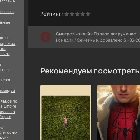
ассовые
ассовые
0
1
2
3
4
5
Рейтинг:
льные
е
Cмотреть онлайн Полное погружение
!
иалы
Комедии / Семейные, добавлено 31-03-202
кара» за
 на
языке
ь
Рекомендуем посмотреть
ы по
s.com
 комедий
ильмов по
а Empire
велов по
Empire
их
стических
ерсии