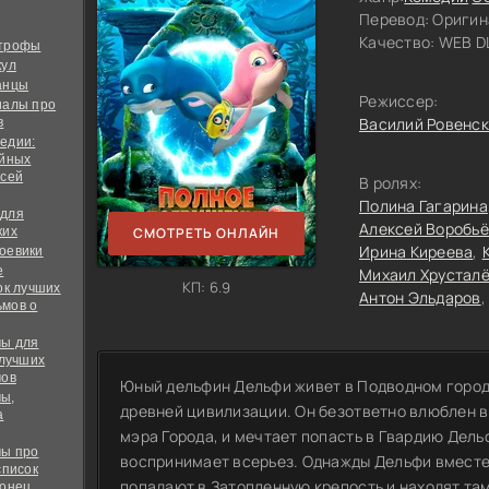
Перевод:
Оригин
Качество:
WEB DL
строфы
кул
анцы
Режиссер:
иалы про
Василий Ровенс
в
едии:
ийных
всей
В ролях:
Полина Гагарина
 для
Алексей Воробь
ких
СМОТРЕТЬ ОНЛАЙН
Ирина Киреева
оевики
е
Михаил Хрустал
КП: 6.9
ок лучших
Антон Эльдаров
мов о
ы для
 лучших
мов
Юный дельфин Дельфи живет в Подводном город
ы,
древней цивилизации. Он безответно влюблен 
а
мэра Города, и мечтает попасть в Гвардию Дельф
ы про
воспринимает всерьез. Однажды Дельфи вместе
список
попадают в Затопленную крепость и находят та
конец