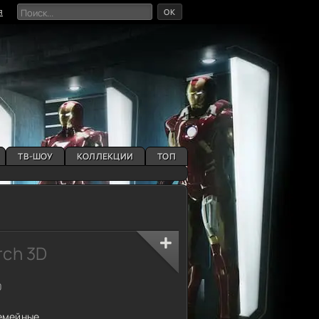
OK
я
ТВ-ШОУ
КОЛЛЕКЦИИ
ТОП
rch 3D
0
емейные