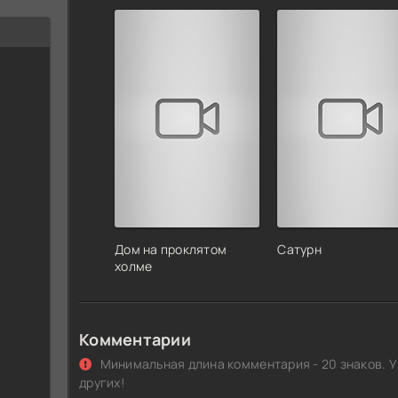
Дом на проклятом
Сатурн
холме
Комментарии
Минимальная длина комментария - 20 знаков. У
других!