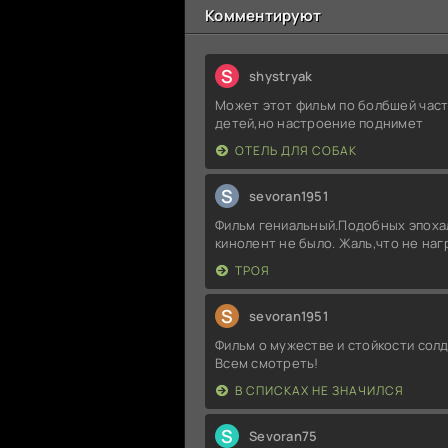
Комментируют
S
shystryak
Может этот фильм по болбшей част
детей,но настроение поднимет
ОТЕЛЬ ДЛЯ СОБАК
S
sevoran1951
Фильм гениальный.Подобных эпоха
кинолент не было. Жаль,что не на
ТРОЯ
S
sevoran1951
Фильм о мужестве и стойкости солд
Всем смотреть!
В СПИСКАХ НЕ ЗНАЧИЛСЯ
S
Sevoran75