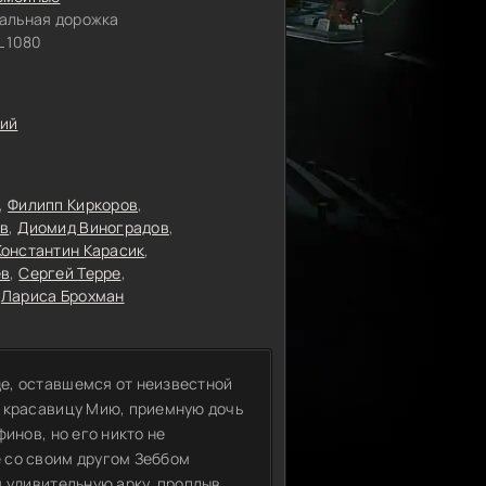
альная дорожка
 1080
кий
Филипп Киркоров
ёв
Диомид Виноградов
Константин Карасик
ёв
Сергей Терре
Лариса Брохман
е, оставшемся от неизвестной
в красавицу Мию, приемную дочь
инов, но его никто не
 со своим другом Зеббом
м удивительную арку, проплыв