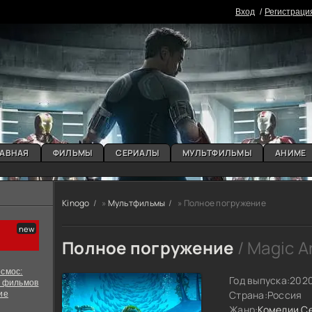
Вxoд
Регистраци
АВНАЯ
ФИЛЬМЫ
СЕРИАЛЫ
МУЛЬТФИЛЬМЫ
АНИМЕ
Kinogo
»
Мультфильмы
» Полное погружение
Полное погружение
/ Magic A
смос:
Год выпуска:
202
х фильмов
Страна:
Россия
ие
Жанр:
Комедии
С