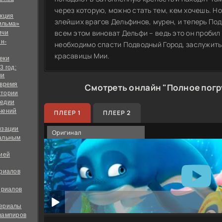
через которую, можно стать тем, кем хочешь. Но
екция
злейших врагов Дельфинов, мурен, и теперь Под
ильма»
всем этом виноват Дельфи – ведь это он пробил
ичи
йн-
необходимо спасти Подводный Город, заслужить
красавицы Мии.
еки
3 год:
ии
 время
Смотреть онлайн "Полное пог
стории
медии
чений
ПЛЕЕР 1
ПЛЕЕР 2
изации
Оригинал
альным
дией
ериалов
ериалов
сериалы
вампиров