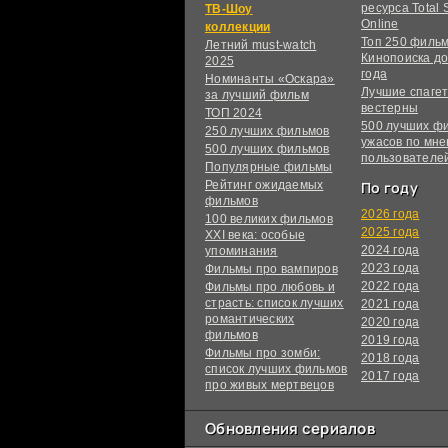
ресурса Total S
ТВ-Шоу
Online
коллекции
Топ 250 филь
Летний must-watch
Кинопоиска до
2025
года
Номинанты «Оскара»
Лучшие спагет
за лучший фильм
вестерны
ТОП 2024
500 лучших ф
250 лучших фильмов
ужасов по мн
500 лучших фильмов
пользователе
Популярные фильмы
Рейтинг ожидаемых
По году
фильмов
2026 года
100 великих фильмов
2025 года
XXI века: особые
2024 года
упоминания
2023 года
Фильмы про вампиров
2022 года
Фильмы про любовь и
страсть: список лучших
2021 года
романтических
2020 года
фильмов
2019 года
Фильмы про зомби:
2018 года
список лучших фильмов
2017 года
про живых мертвецов
Обновления сериалов