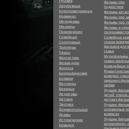
Русские
Фильмы про
Зарубежные
подростков
Короткометражные
Фильмы-ката
Криминал
Фильмы про а
Мелодрамы
Фильмы про т
Мюзиклы
Фильмы и сер
Приключения
программисто
Семейные
Семейные ком
список комед
Спортивные
фильмов для 
Триллеры
семьи
Ужасы
Мультфильмы
Фантастика
самых малень
Фильм-нуар
Комедийные б
Фэнтези
Романтически
Биографические
комедии: спис
Боевики
смешных филь
Вестерны
любви
Военные
Лучшие фильм
Детективы
детей: список
Детские
детских филь
Эротика
Лучшие фильм
основанные н
Документальные
комиксах
Драмы
Лучшие фильм
Исторические
апокалипсис: 
Комедии
фильмов про 