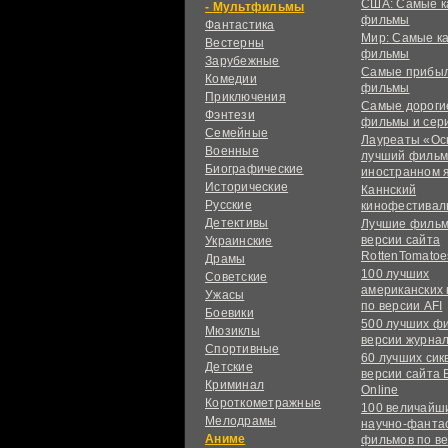
США: Самые к
Мультфильмы
фильмы
Фантастика
Мир: Самые к
Вестерны
фильмы
Зарубежные
Самые прибы
Комедии
фильмы
Приключения
Самые дороги
Фэнтези
фильмы и сер
Семейные
Лауреаты «Ос
Военные
лучший фильм
Биографические
иностранном 
Исторические
Каннский
Русские
кинофестивал
Детективы
Лучшие фильм
версии сайта
Украинские
RottenTomatoe
Драмы
100 лучших
Советские
американских
Ужасы
по версии AFI
Боевики
500 лучших ф
Мюзиклы
версии журнал
Спортивные
60 лучших сик
Детские
версии сайта 
Криминал
Online
Короткометражные
100 величайш
Мелодрамы
научно-фанта
Аниме
фильмов по в