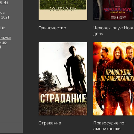
ci-Fi
мов
 2021
Одиночество
Человек-паук: Нов
ти-
день
ильмов
ению
й
Страдание
Правосудие по-
американски