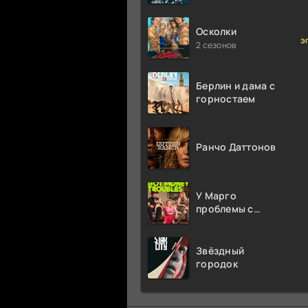
миллион раз
Осколки
э
2 сезонов
Берлин и дама с
горностаем
Ранчо Даттонов
У Марго
проблемы с
деньгами
Звёздный
городок