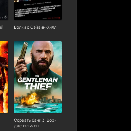
ый
Волки с Сэйвин-Хилл
Сорвать банк 3: Вор-
джентльмен