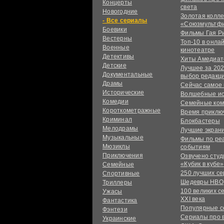
Концерты
света
Новогодние
Золотая колл
сериалы
«Союзмультф
Боевики
Фильмы Гая Р
Вестерны
Топ-10 в онла
Военные
кинотеатре
Детективы
Хиты Амедиат
Детские
Лучшее за 202
Документальные
выбор редакц
Драмы
Сейчас самое
Исторические
Волшебные и
Комедии
Семейные ко
Короткометражные
Время приклю
Криминал
Блокбастеры
Мелодрамы
Лучшие экран
Музыкальные
Фильмы по ре
Мюзиклы
событиям
Приключения
Озвучено сту
«Кубик в кубе»
Семейные
250 лучших с
Спортивные
Шедевры HBO
Триллеры
100 великих с
Ужасы
XXI века
Фантастика
Популярные 
Фэнтези
Сериалы про 
Украинcкие