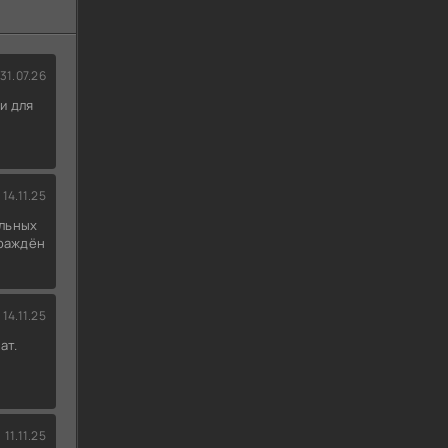
31.07.26
и для
14.11.25
льных
граждён
14.11.25
ат.
11.11.25