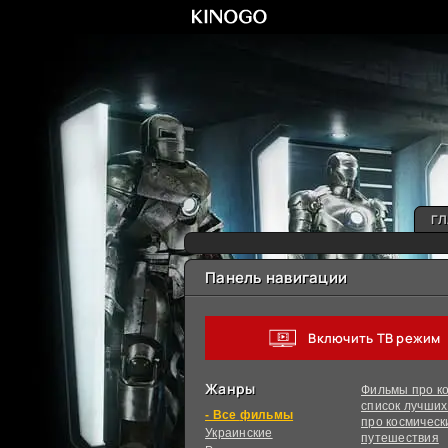
ГЛ
Панель навигации
Включить ТВ режим
Жанры
Фильмы про ко
список лучши
фильмы
про космическ
Украинcкие
путешествия