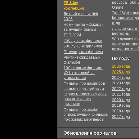
ресурса Total S
ТВ-Шоу
Online
коллекции
Топ 250 филь
Летний must-watch
Кинопоиска до
2025
года
Номинанты «Оскара»
Лучшие спагет
за лучший фильм
вестерны
ТОП 2024
500 лучших ф
250 лучших фильмов
ужасов по мн
500 лучших фильмов
пользователе
Популярные фильмы
Рейтинг ожидаемых
По году
фильмов
2026 года
100 великих фильмов
2025 года
XXI века: особые
2024 года
упоминания
2023 года
Фильмы про вампиров
2022 года
Фильмы про любовь и
страсть: список лучших
2021 года
романтических
2020 года
фильмов
2019 года
Фильмы про зомби:
2018 года
список лучших фильмов
2017 года
про живых мертвецов
Обновления сериалов