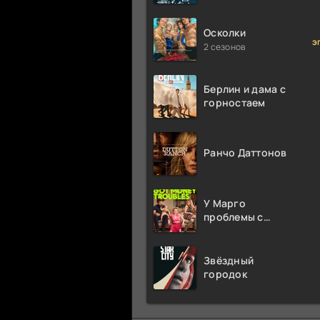
миллион раз
Осколки
э
2 сезонов
Берлин и дама с
горностаем
Ранчо Даттонов
У Марго
проблемы с
деньгами
Звёздный
городок