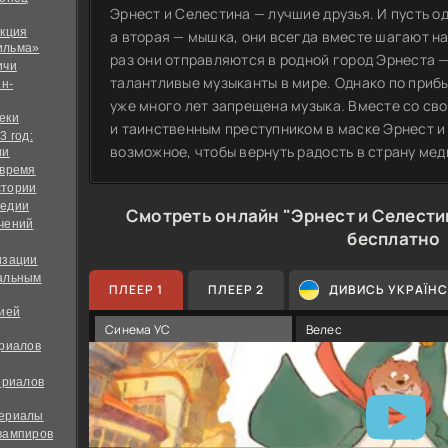
Эрнест и Селестина — лучшие друзья. И пусть од
екция
а вторая — мышка, они всегда вместе шагают н
ильма»
раз они отправляются в родной город Эрнеста 
ичи
талантливые музыканты в мире. Однако по прибы
йн-
уже много лет запрещена музыка. Вместе со св
еки
и таинственным преступником в маске Эрнест и
3 год:
возможное, чтобы вернуть радость в страну мед
ии
 время
стории
медии
Смотреть онлайн "Эрнест и Селести
чений
бесплатно
изации
альным
ПЛЕЕР 1
ПЛЕЕР 2
ДИВИСЬ УКРАЇН
дией
Синема УС
Велес
ериалов
ериалов
сериалы
вампиров