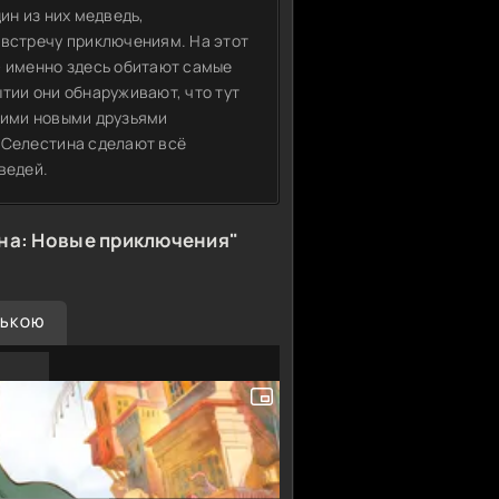
ин из них медведь,
австречу приключениям. На этот
— именно здесь обитают самые
тии они обнаруживают, что тут
оими новыми друзьями
 Селестина сделают всё
ведей.
на: Новые приключения"
СЬКОЮ