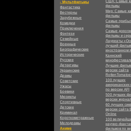
США: Самые к
Мультфильмы
фильмы
Фантастика
Мир: Самые к
Вестерны
фильмы
Зарубежные
Самые прибы
Комедии
фильмы
Приключения
Самые дороги
Фэнтези
фильмы и сер
Семейные
Лауреаты «Ос
Военные
лучший фильм
Биографические
иностранном 
Исторические
Каннский
Русские
кинофестивал
Детективы
Лучшие фильм
версии сайта
Украинские
RottenTomatoe
Драмы
100 лучших
Советские
американских
Ужасы
по версии AFI
Боевики
500 лучших ф
Мюзиклы
версии журнал
Спортивные
60 лучших сик
Детские
версии сайта 
Криминал
Online
Короткометражные
100 величайш
Мелодрамы
научно-фанта
Аниме
фильмов по в