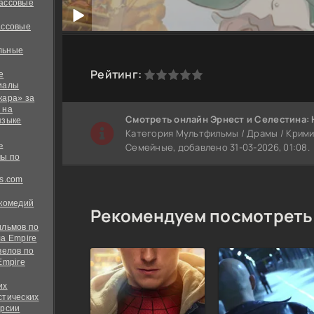
ассовые
ассовые
льные
0
1
2
3
4
5
Рейтинг:
е
иалы
кара» за
 на
Cмотреть онлайн Эрнест и Селестина:
языке
Категория Мультфильмы / Драмы / Кримин
ь
Семейные, добавлено 31-03-2026, 01:08.
ы по
s.com
 комедий
Рекомендуем посмотреть
ильмов по
а Empire
велов по
Empire
их
стических
ерсии