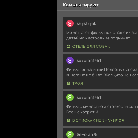
Комментируют
S
shystryak
Может этот фильм по болбшей част
детей,но настроение поднимет
ОТЕЛЬ ДЛЯ СОБАК
S
sevoran1951
Фильм гениальный.Подобных эпоха
кинолент не было. Жаль,что не на
ТРОЯ
S
sevoran1951
Фильм о мужестве и стойкости солд
Всем смотреть!
В СПИСКАХ НЕ ЗНАЧИЛСЯ
S
Sevoran75