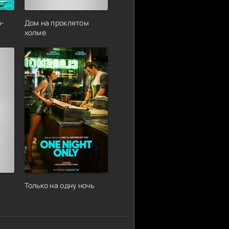
р-
Дом на проклятом
холме
Только на одну ночь