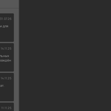
31.07.26
и для
14.11.25
льных
граждён
14.11.25
ат.
11.11.25