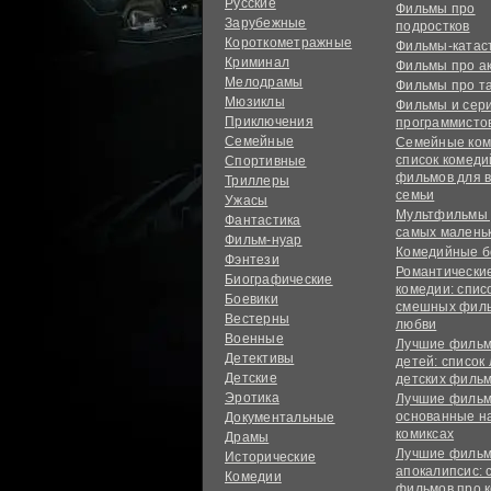
Русские
Фильмы про
Зарубежные
подростков
Короткометражные
Фильмы-ката
Криминал
Фильмы про а
Мелодрамы
Фильмы про т
Мюзиклы
Фильмы и сер
Приключения
программисто
Семейные
Семейные ком
список комед
Спортивные
фильмов для 
Триллеры
семьи
Ужасы
Мультфильмы
Фантастика
самых малень
Фильм-нуар
Комедийные б
Фэнтези
Романтически
Биографические
комедии: спис
Боевики
смешных филь
Вестерны
любви
Военные
Лучшие фильм
Детективы
детей: список
Детские
детских филь
Эротика
Лучшие фильм
основанные н
Документальные
комиксах
Драмы
Лучшие фильм
Исторические
апокалипсис: 
Комедии
фильмов про 