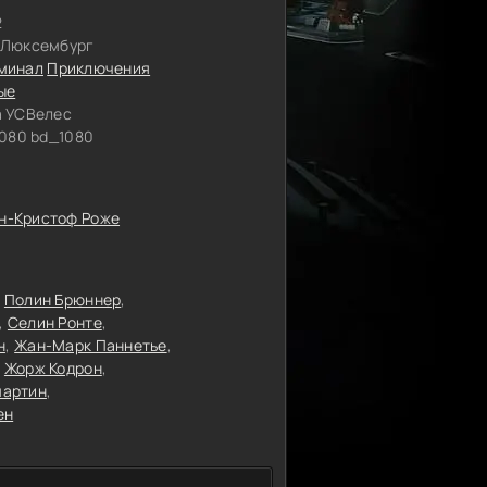
2
 Люксембург
минал
Приключения
ые
 УСВелес
080 bd_1080
н-Кристоф Роже
Полин Брюннер
Селин Ронте
н
Жан-Марк Паннетье
Жорж Кодрон
мартин
ен