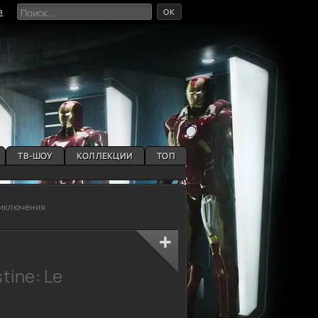
OK
я
ТВ-ШОУ
КОЛЛЕКЦИИ
ТОП
риключения
tine: Le