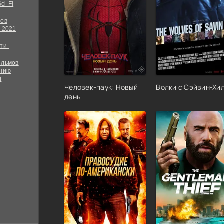
ci-Fi
мов
 2021
ти-
ильмов
ению
й
Человек-паук: Новый
Волки с Сэйвин-Хи
день