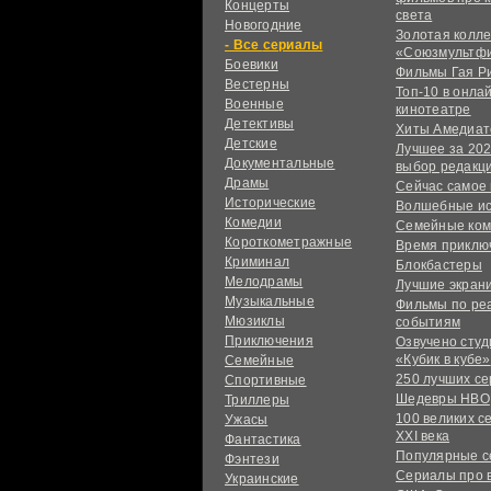
Концерты
света
Новогодние
Золотая колл
сериалы
«Союзмультф
Боевики
Фильмы Гая Р
Вестерны
Топ-10 в онла
Военные
кинотеатре
Детективы
Хиты Амедиат
Детские
Лучшее за 202
Документальные
выбор редакц
Драмы
Сейчас самое
Исторические
Волшебные и
Комедии
Семейные ко
Короткометражные
Время приклю
Криминал
Блокбастеры
Мелодрамы
Лучшие экран
Музыкальные
Фильмы по ре
Мюзиклы
событиям
Приключения
Озвучено сту
«Кубик в кубе»
Семейные
250 лучших с
Спортивные
Шедевры HBO
Триллеры
100 великих с
Ужасы
XXI века
Фантастика
Популярные 
Фэнтези
Сериалы про 
Украинcкие