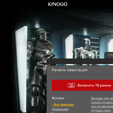
ГЛ
Панель навигации
Включить ТВ режим
Жанры
Фильмы про ко
список лучши
фильмы
про космическ
Украинcкие
путешествия