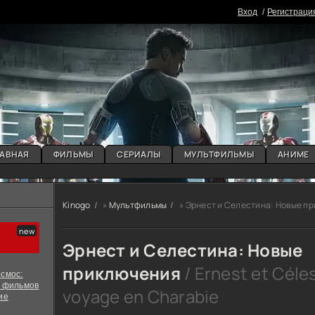
Вxoд
Регистраци
АВНАЯ
ФИЛЬМЫ
СЕРИАЛЫ
МУЛЬТФИЛЬМЫ
АНИМЕ
Kinogo
»
Мультфильмы
» Эрнест и Селестина: Новые п
Эрнест и Селестина: Новые
приключения
/ Ernest et Céles
смос:
х фильмов
voyage en Charabie
ие