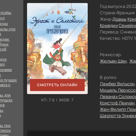
Год выпуска:
202
Страна:
Франция
строфы
кул
Жанр:
Драмы
Кри
анцы
Комедии
Семейн
иалы про
Перевод:
Синема
в
Качество:
HDTV 1
едии:
ийных
всей
Режиссер:
 для
Жюльен Шен
Жа
ких
оевики
е
В ролях:
ок лучших
Ламбер Вильсон
СМОТРЕТЬ ОНЛАЙН
мов о
Мишель Леруссо
ы для
Леванах Соломо
КП: 7.9 | IMDB: 7
 лучших
Кристоф Лемуан
мов
Жан-Филипп Пю
ы,
Шарлотта Эннек
а
ы про
список
конец