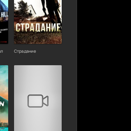
лл
Страдание